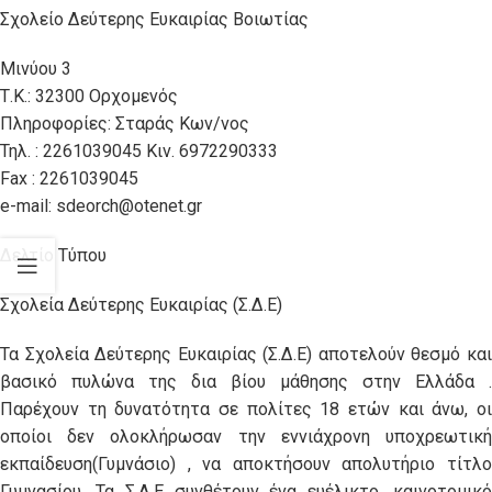
Σχολείο Δεύτερης Ευκαιρίας Βοιωτίας
Μινύου 3
Τ.Κ.: 32300 Ορχομενός
Πληροφορίες: Σταράς Κων/νος
Τηλ. : 2261039045 Κιν. 6972290333
Fax : 2261039045
e-mail: sdeorch@otenet.gr
Δελτίο Τύπου
Σχολεία Δεύτερης Ευκαιρίας (Σ.Δ.Ε)
Τα Σχολεία Δεύτερης Ευκαιρίας (Σ.Δ.Ε) αποτελούν θεσμό και
βασικό πυλώνα της δια βίου μάθησης στην Ελλάδα .
Παρέχουν τη δυνατότητα σε πολίτες 18 ετών και άνω, οι
οποίοι δεν ολοκλήρωσαν την εννιάχρονη υποχρεωτική
εκπαίδευση(Γυμνάσιο) , να αποκτήσουν απολυτήριο τίτλο
Γυμνασίου. Τα Σ.Δ.Ε συνθέτουν ένα ευέλικτο, καινοτομικό