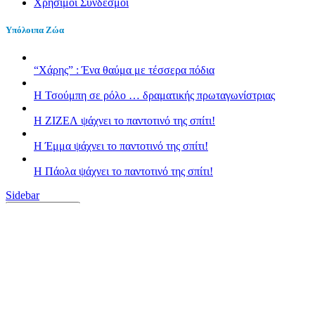
Χρήσιμοι Σύνδεσμοι
Υπόλοιπα Ζώα
“Χάρης” : Ένα θαύμα με τέσσερα πόδια
H Τσούμπη σε ρόλο … δραματικής πρωταγωνίστριας
Η ΖΙΖΕΛ ψάχνει το παντοτινό της σπίτι!
H Έμμα ψάχνει το παντοτινό της σπίτι!
Η Πάολα ψάχνει το παντοτινό της σπίτι!
Sidebar
Κλείσιμο
Font Resize
A-
A+
Επαναφορά
Contrast
Choose color
black
white
green
blue
red
orange
yellow
navi
Underline links