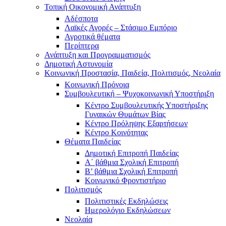
Τοπική Οικονομική Ανάπτυξη
Αδέσποτα
Λαϊκές Αγορές – Στάσιμο Εμπόριο
Αγροτικά θέματα
Περίπτερα
Ανάπτυξη και Προγραμματισμός
Δημοτική Αστυνομία
Κοινωνική Προστασία, Παιδεία, Πολιτισμός, Νεολαία
Κοινωνική Πρόνοια
Συμβουλευτική – Ψυχοκοινωνική Υποστήριξη
Κέντρο Συμβουλευτικής Υποστήριξης
Γυναικών Θυμάτων Βίας
Κέντρο Πρόληψης Εξαρτήσεων
Κέντρο Κοινότητας
Θέματα Παιδείας
Δημοτική Επιτροπή Παιδείας
Α΄ βάθμια Σχολική Επιτροπή
B’ βάθμια Σχολική Επιτροπή
Κοινωνικό Φροντιστήριο
Πολιτισμός
Πολιτιστικές Εκδηλώσεις
Ημερολόγιο Εκδηλώσεων
Νεολαία