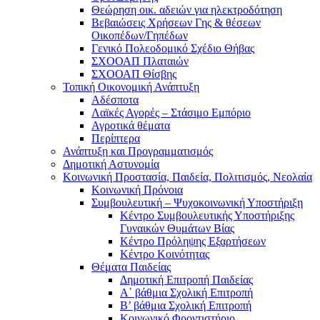
Θεώρηση οικ. αδειών για ηλεκτροδότηση
Βεβαιώσεις Χρήσεων Γης & θέσεων
Οικοπέδων/Γηπέδων
Γενικό Πολεοδομικό Σχέδιο Θήβας
ΣΧΟΟΑΠ Πλαταιών
ΣΧΟΟΑΠ Θίσβης
Τοπική Οικονομική Ανάπτυξη
Αδέσποτα
Λαϊκές Αγορές – Στάσιμο Εμπόριο
Αγροτικά θέματα
Περίπτερα
Ανάπτυξη και Προγραμματισμός
Δημοτική Αστυνομία
Κοινωνική Προστασία, Παιδεία, Πολιτισμός, Νεολαία
Κοινωνική Πρόνοια
Συμβουλευτική – Ψυχοκοινωνική Υποστήριξη
Κέντρο Συμβουλευτικής Υποστήριξης
Γυναικών Θυμάτων Βίας
Κέντρο Πρόληψης Εξαρτήσεων
Κέντρο Κοινότητας
Θέματα Παιδείας
Δημοτική Επιτροπή Παιδείας
Α΄ βάθμια Σχολική Επιτροπή
B’ βάθμια Σχολική Επιτροπή
Κοινωνικό Φροντιστήριο