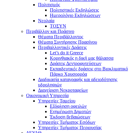
Πολιτισμός
Πολιτιστικές Εκδηλώσεις
Ημερολόγιο Εκδηλώσεων
Νεολαία
ΤΟΣΥΝ
Περιβάλλον και Πράσινο
Θέματα Περιβάλλοντος
Θέματα Συντήρησης Πρασίνου
Περιβαλλοντικές Δράσεις
Let’s do it Greece
Kορινθιακός η δική μας θάλασσα
Δράσεις Δεντροφυτεύσεων
Εκπαιδευτικές δράσεις στο Βιοκλιματικό
Πάρκο Χρυσορρόα
Διαδικασία καταγραφής και αδειοδότησης
υδροληψιών
Διαχείριση Νεκροταφείων
Οικονομική Υπηρεσία
Υπηρεσίες Ταμείου
Εξόφληση οφειλών
Ενημέρωση Δημοτών
Έκδοση βεβαιώσεων
Υπηρεσίες Τμήματος Εσόδων
Υπηρεσίες Τμήματος Περιουσίας
ΔΕΥΑΘ