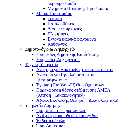
πυροπροστασία
Μνημόνια Πολιτικής Προστασίας
Μέτρα Προστασίας
Σεισμοί
Κατολισθήσεις
Δασικές πυρκαγιές
Πλημμύρες
Έντονα καιρικά φαινόμενα
Καύσωνας
Δημοτολόγιο & Ληξιαρχείο
Υπηρεσίες Δημοτικής Κατάστασης
Υπηρεσίες Ληξιαρχείου
Τεχνική Υπηρεσία
Αναφορά για Λακκούβες στο οδικό δίκτυο
Αναφορά για Προβλήματα στον
ηλεκτροφωτισμό
Έγκριση Εισόδου-Εξόδου Οχημάτων
Παραχώρηση θέσης στάθμευσης ΑΜΕΑ
(Αίτηση – Δικαιολογητικά)
Άδειες Εκσκαφής (Αίτηση – Δικαιολογητικά)
Υπηρεσία Δόμησης
Γραμματεία – Πρωτόκολλο
Αντίγραφα οικ. αδειών και σχέδια
Έκδοση αδειών
Όροι Δόμησης