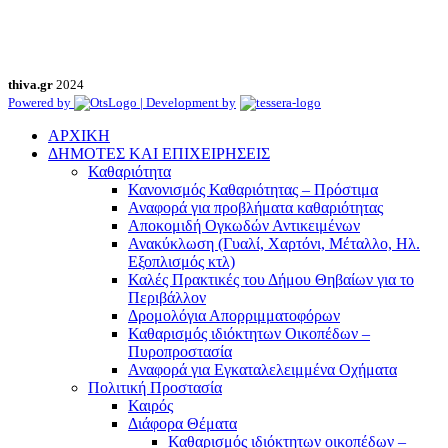
thiva.gr
2024
Powered by
| Development by
ΑΡΧΙΚΗ
ΔΗΜΟΤΕΣ ΚΑΙ ΕΠΙΧΕΙΡΗΣΕΙΣ
Καθαριότητα
Κανονισμός Καθαριότητας – Πρόστιμα
Αναφορά για προβλήματα καθαριότητας
Αποκομιδή Ογκωδών Αντικειμένων
Ανακύκλωση (Γυαλί, Χαρτόνι, Μέταλλο, Ηλ.
Εξοπλισμός κτλ)
Καλές Πρακτικές του Δήμου Θηβαίων για το
Περιβάλλον
Δρομολόγια Απορριμματοφόρων
Καθαρισμός ιδιόκτητων Οικοπέδων –
Πυροπροστασία
Αναφορά για Εγκαταλελειμμένα Οχήματα
Πολιτική Προστασία
Καιρός
Διάφορα Θέματα
Καθαρισμός ιδιόκτητων οικοπέδων –