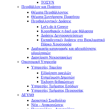
ΤΟΣΥΝ
Περιβάλλον και Πράσινο
Θέματα Περιβάλλοντος
Θέματα Συντήρησης Πρασίνου
Περιβαλλοντικές Δράσεις
Let’s do it Greece
Kορινθιακός η δική μας θάλασσα
Δράσεις Δεντροφυτεύσεων
Εκπαιδευτικές δράσεις στο Βιοκλιματικό
Πάρκο Χρυσορρόα
Διαδικασία καταγραφής και αδειοδότησης
υδροληψιών
Διαχείριση Νεκροταφείων
Οικονομική Υπηρεσία
Υπηρεσίες Ταμείου
Εξόφληση οφειλών
Ενημέρωση Δημοτών
Έκδοση βεβαιώσεων
Υπηρεσίες Τμήματος Εσόδων
Υπηρεσίες Τμήματος Περιουσίας
ΔΕΥΑΘ
Διοικητικό Συμβούλιο
Νέα – Ανακοινώσεις