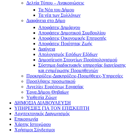
Δελτία Τύπου – Ανακοινώσεις
Τα Νέα του Δήμου
Τα νέα των Συλλόγων
Διαφάνεια στο Δήμο
Αποφάσεις Δημάρχου
Αποφάσεις Δημοτικού Συμβουλίου
Αποφάσεις Οικονομικής Επιτροπής
Αποφάσεις Ποιότητας Ζωής
Διαύγεια
Απολογισμός Εσόδων Εξόδων
Δημοσίευση Στοιχείων Προϋπολογισμού
Σύστημα διαδικτυακής υπηρεσίας διαχείρισης
και ενημέρωσης Προμηθευτών
Προκηρύξεις-Διακηρύξεις-Προμήθειες-Υπηρεσίες
Προσλήψεις προσωπικού
Αγγελίες Ευρέσεως Εργασίας
Έργα Δήμου Θηβαίων
Υιοθεσία Ζώων
ΔΗΜΟΣΙΑ ΔΙΑΒΟΥΛΕΥΣΗ
ΥΠΗΡΕΣΙΕΣ ΓΙΑ ΤΟΝ ΕΠΙΣΚΕΠΤΗ
Αρχιτεκτονικός Διαγωνισμός
Επικοινωνία
Χάρτης Ιστοχώρου
Χρήσιμοι Σύνδεσμοι