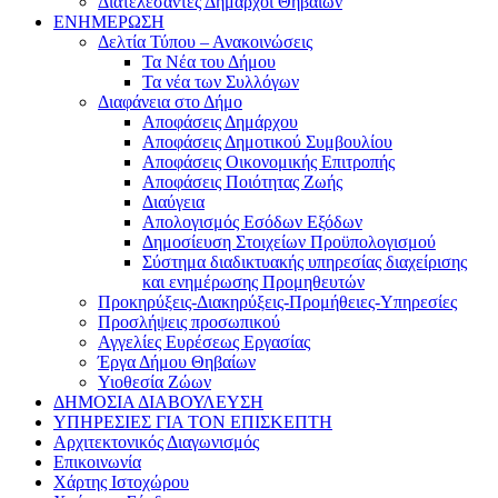
Διατελέσαντες Δήμαρχοι Θηβαίων
ΕΝΗΜΕΡΩΣΗ
Δελτία Τύπου – Ανακοινώσεις
Τα Νέα του Δήμου
Τα νέα των Συλλόγων
Διαφάνεια στο Δήμο
Αποφάσεις Δημάρχου
Αποφάσεις Δημοτικού Συμβουλίου
Αποφάσεις Οικονομικής Επιτροπής
Αποφάσεις Ποιότητας Ζωής
Διαύγεια
Απολογισμός Εσόδων Εξόδων
Δημοσίευση Στοιχείων Προϋπολογισμού
Σύστημα διαδικτυακής υπηρεσίας διαχείρισης
και ενημέρωσης Προμηθευτών
Προκηρύξεις-Διακηρύξεις-Προμήθειες-Υπηρεσίες
Προσλήψεις προσωπικού
Αγγελίες Ευρέσεως Εργασίας
Έργα Δήμου Θηβαίων
Υιοθεσία Ζώων
ΔΗΜΟΣΙΑ ΔΙΑΒΟΥΛΕΥΣΗ
ΥΠΗΡΕΣΙΕΣ ΓΙΑ ΤΟΝ ΕΠΙΣΚΕΠΤΗ
Αρχιτεκτονικός Διαγωνισμός
Επικοινωνία
Χάρτης Ιστοχώρου