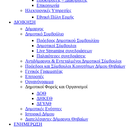
Προκηρύξεις – Διακηρύξεις
Επικοινωνία
Ηλεκτρονικές Υπηρεσίες
Εθνική Πύλη Ερμής
ΔΙΟΙΚΗΣΗ
Δήμαρχος
Δημοτικό Συμβούλιο
Πρόεδρος Δημοτικού Συμβουλίου
Δημοτικοί Σύμβουλοι
Live Streaming συνεδριάσεων
Παλαιότερες συνεδριάσεις
Αντιδήμαρχοι & Εντεταλμένοι Δημοτικοί Σύμβουλοι
Πρόεδροι και Σύμβουλοι Κοινοτήτων Δήμου Θηβαίων
Γενικός Γραμματέας
Επιτροπές
Οργανόγραμμα
Δημοτικοί Φορείς και Οργανισμοί
ΔΟΘ
ΔΗΚΕΘ
ΔΕΥΑΘ
Δημοτικές Ενότητες
Ιστορικό Δήμου
Διατελέσαντες Δήμαρχοι Θηβαίων
ΕΝΗΜΕΡΩΣΗ