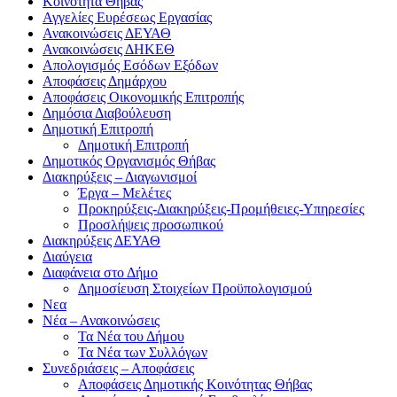
Kοινότητα Θήβας
Αγγελίες Ευρέσεως Εργασίας
Ανακοινώσεις ΔΕΥΑΘ
Ανακοινώσεις ΔΗΚΕΘ
Απολογισμός Εσόδων Εξόδων
Αποφάσεις Δημάρχου
Αποφάσεις Οικονομικής Επιτροπής
Δημόσια Διαβούλευση
Δημοτική Επιτροπή
Δημοτική Επιτροπή
Δημοτικός Οργανισμός Θήβας
Διακηρύξεις – Διαγωνισμοί
Έργα – Μελέτες
Προκηρύξεις-Διακηρύξεις-Προμήθειες-Υπηρεσίες
Προσλήψεις προσωπικού
Διακηρύξεις ΔΕΥΑΘ
Διαύγεια
Διαφάνεια στο Δήμο
Δημοσίευση Στοιχείων Προϋπολογισμού
Νεα
Νέα – Ανακοινώσεις
Τα Νέα του Δήμου
Τα Νέα των Συλλόγων
Συνεδριάσεις – Αποφάσεις
Αποφάσεις Δημοτικής Κοινότητας Θήβας