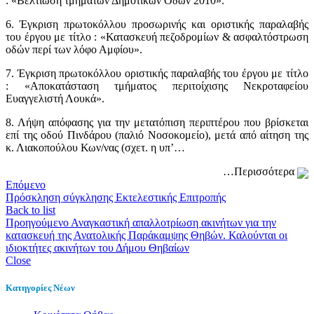
: «Βελτίωση τμημάτων Δημοτικών Οδών 2010».
6. Έγκριση πρωτοκόλλου προσωρινής και οριστικής παραλαβής
του έργου με τίτλο : «Κατασκευή πεζοδρομίων & ασφαλτόστρωση
οδών περί των λόφο Αμφίου».
7. Έγκριση πρωτοκόλλου οριστικής παραλαβής του έργου με τίτλο
: «Αποκατάσταση τμήματος περιτοίχισης Νεκροταφείου
Ευαγγελιστή Λουκά».
8. Λήψη απόφασης για την μετατόπιση περιπτέρου που βρίσκεται
επί της οδού Πινδάρου (παλιό Νοσοκομείο), μετά από αίτηση της
κ. Λιακοπούλου Κων/νας (σχετ. η υπ’…
…Περισσότερα
Επόμενο
Πρόσκληση σύγκλησης Εκτελεστικής Επιτροπής
Back to list
Προηγούμενο
Αναγκαστική απαλλοτρίωση ακινήτων για την
κατασκευή της Ανατολικής Παράκαμψης Θηβών. Καλούνται οι
ιδιοκτήτες ακινήτων του Δήμου Θηβαίων
Close
Κατηγορίες Νέων