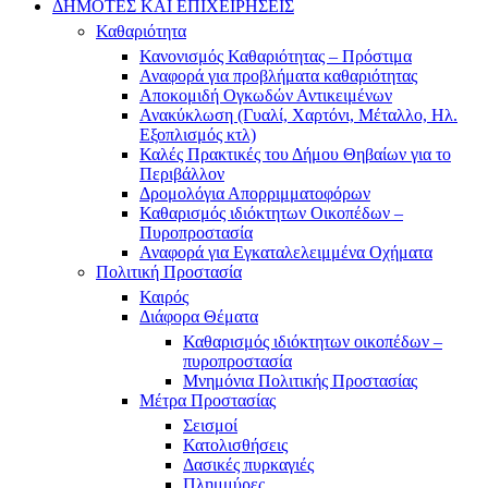
ΔΗΜΟΤΕΣ ΚΑΙ ΕΠΙΧΕΙΡΗΣΕΙΣ
Καθαριότητα
Κανονισμός Καθαριότητας – Πρόστιμα
Αναφορά για προβλήματα καθαριότητας
Αποκομιδή Ογκωδών Αντικειμένων
Ανακύκλωση (Γυαλί, Χαρτόνι, Μέταλλο, Ηλ.
Εξοπλισμός κτλ)
Καλές Πρακτικές του Δήμου Θηβαίων για το
Περιβάλλον
Δρομολόγια Απορριμματοφόρων
Καθαρισμός ιδιόκτητων Οικοπέδων –
Πυροπροστασία
Αναφορά για Εγκαταλελειμμένα Οχήματα
Πολιτική Προστασία
Καιρός
Διάφορα Θέματα
Καθαρισμός ιδιόκτητων οικοπέδων –
πυροπροστασία
Μνημόνια Πολιτικής Προστασίας
Μέτρα Προστασίας
Σεισμοί
Κατολισθήσεις
Δασικές πυρκαγιές
Πλημμύρες