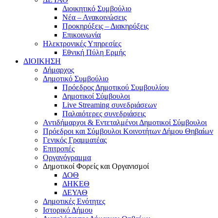
Διοικητικό Συμβούλιο
Νέα – Ανακοινώσεις
Προκηρύξεις – Διακηρύξεις
Επικοινωνία
Ηλεκτρονικές Υπηρεσίες
Εθνική Πύλη Ερμής
ΔΙΟΙΚΗΣΗ
Δήμαρχος
Δημοτικό Συμβούλιο
Πρόεδρος Δημοτικού Συμβουλίου
Δημοτικοί Σύμβουλοι
Live Streaming συνεδριάσεων
Παλαιότερες συνεδριάσεις
Αντιδήμαρχοι & Εντεταλμένοι Δημοτικοί Σύμβουλοι
Πρόεδροι και Σύμβουλοι Κοινοτήτων Δήμου Θηβαίων
Γενικός Γραμματέας
Επιτροπές
Οργανόγραμμα
Δημοτικοί Φορείς και Οργανισμοί
ΔΟΘ
ΔΗΚΕΘ
ΔΕΥΑΘ
Δημοτικές Ενότητες
Ιστορικό Δήμου