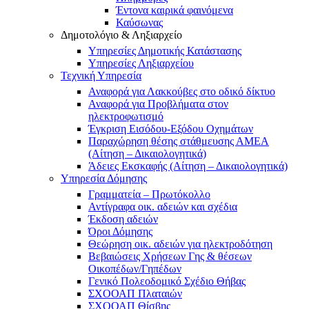
Έντονα καιρικά φαινόμενα
Καύσωνας
Δημοτολόγιο & Ληξιαρχείο
Υπηρεσίες Δημοτικής Κατάστασης
Υπηρεσίες Ληξιαρχείου
Τεχνική Υπηρεσία
Αναφορά για Λακκούβες στο οδικό δίκτυο
Αναφορά για Προβλήματα στον
ηλεκτροφωτισμό
Έγκριση Εισόδου-Εξόδου Οχημάτων
Παραχώρηση θέσης στάθμευσης ΑΜΕΑ
(Αίτηση – Δικαιολογητικά)
Άδειες Εκσκαφής (Αίτηση – Δικαιολογητικά)
Υπηρεσία Δόμησης
Γραμματεία – Πρωτόκολλο
Αντίγραφα οικ. αδειών και σχέδια
Έκδοση αδειών
Όροι Δόμησης
Θεώρηση οικ. αδειών για ηλεκτροδότηση
Βεβαιώσεις Χρήσεων Γης & θέσεων
Οικοπέδων/Γηπέδων
Γενικό Πολεοδομικό Σχέδιο Θήβας
ΣΧΟΟΑΠ Πλαταιών
ΣΧΟΟΑΠ Θίσβης