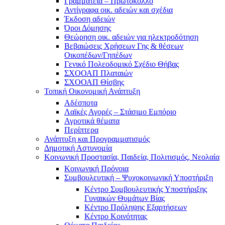
Γραμματεία – Πρωτόκολλο
Αντίγραφα οικ. αδειών και σχέδια
Έκδοση αδειών
Όροι Δόμησης
Θεώρηση οικ. αδειών για ηλεκτροδότηση
Βεβαιώσεις Χρήσεων Γης & θέσεων
Οικοπέδων/Γηπέδων
Γενικό Πολεοδομικό Σχέδιο Θήβας
ΣΧΟΟΑΠ Πλαταιών
ΣΧΟΟΑΠ Θίσβης
Τοπική Οικονομική Ανάπτυξη
Αδέσποτα
Λαϊκές Αγορές – Στάσιμο Εμπόριο
Αγροτικά θέματα
Περίπτερα
Ανάπτυξη και Προγραμματισμός
Δημοτική Αστυνομία
Κοινωνική Προστασία, Παιδεία, Πολιτισμός, Νεολαία
Κοινωνική Πρόνοια
Συμβουλευτική – Ψυχοκοινωνική Υποστήριξη
Κέντρο Συμβουλευτικής Υποστήριξης
Γυναικών Θυμάτων Βίας
Κέντρο Πρόληψης Εξαρτήσεων
Κέντρο Κοινότητας