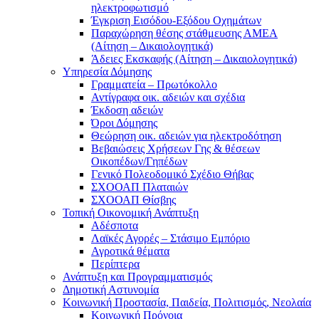
ηλεκτροφωτισμό
Έγκριση Εισόδου-Εξόδου Οχημάτων
Παραχώρηση θέσης στάθμευσης ΑΜΕΑ
(Αίτηση – Δικαιολογητικά)
Άδειες Εκσκαφής (Αίτηση – Δικαιολογητικά)
Υπηρεσία Δόμησης
Γραμματεία – Πρωτόκολλο
Αντίγραφα οικ. αδειών και σχέδια
Έκδοση αδειών
Όροι Δόμησης
Θεώρηση οικ. αδειών για ηλεκτροδότηση
Βεβαιώσεις Χρήσεων Γης & θέσεων
Οικοπέδων/Γηπέδων
Γενικό Πολεοδομικό Σχέδιο Θήβας
ΣΧΟΟΑΠ Πλαταιών
ΣΧΟΟΑΠ Θίσβης
Τοπική Οικονομική Ανάπτυξη
Αδέσποτα
Λαϊκές Αγορές – Στάσιμο Εμπόριο
Αγροτικά θέματα
Περίπτερα
Ανάπτυξη και Προγραμματισμός
Δημοτική Αστυνομία
Κοινωνική Προστασία, Παιδεία, Πολιτισμός, Νεολαία
Κοινωνική Πρόνοια