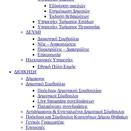
Εξόφληση οφειλών
Ενημέρωση Δημοτών
Έκδοση βεβαιώσεων
Υπηρεσίες Τμήματος Εσόδων
Υπηρεσίες Τμήματος Περιουσίας
ΔΕΥΑΘ
Διοικητικό Συμβούλιο
Νέα – Ανακοινώσεις
Προκηρύξεις – Διακηρύξεις
Επικοινωνία
Ηλεκτρονικές Υπηρεσίες
Εθνική Πύλη Ερμής
ΔΙΟΙΚΗΣΗ
Δήμαρχος
Δημοτικό Συμβούλιο
Πρόεδρος Δημοτικού Συμβουλίου
Δημοτικοί Σύμβουλοι
Live Streaming συνεδριάσεων
Παλαιότερες συνεδριάσεις
Αντιδήμαρχοι & Εντεταλμένοι Δημοτικοί Σύμβουλοι
Πρόεδροι και Σύμβουλοι Κοινοτήτων Δήμου Θηβαίων
Γενικός Γραμματέας
Επιτροπές