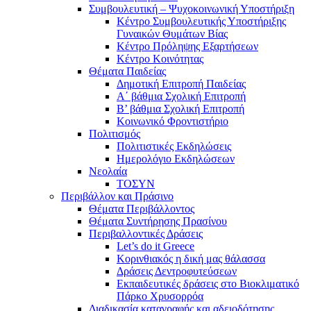
Συμβουλευτική – Ψυχοκοινωνική Υποστήριξη
Κέντρο Συμβουλευτικής Υποστήριξης
Γυναικών Θυμάτων Βίας
Κέντρο Πρόληψης Εξαρτήσεων
Κέντρο Κοινότητας
Θέματα Παιδείας
Δημοτική Επιτροπή Παιδείας
Α΄ βάθμια Σχολική Επιτροπή
B’ βάθμια Σχολική Επιτροπή
Κοινωνικό Φροντιστήριο
Πολιτισμός
Πολιτιστικές Εκδηλώσεις
Ημερολόγιο Εκδηλώσεων
Νεολαία
ΤΟΣΥΝ
Περιβάλλον και Πράσινο
Θέματα Περιβάλλοντος
Θέματα Συντήρησης Πρασίνου
Περιβαλλοντικές Δράσεις
Let’s do it Greece
Kορινθιακός η δική μας θάλασσα
Δράσεις Δεντροφυτεύσεων
Εκπαιδευτικές δράσεις στο Βιοκλιματικό
Πάρκο Χρυσορρόα
Διαδικασία καταγραφής και αδειοδότησης