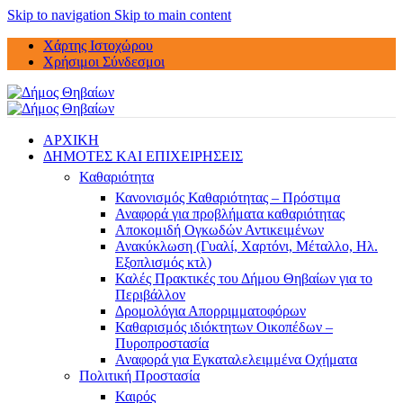
Skip to navigation
Skip to main content
Χάρτης Ιστοχώρου
Χρήσιμοι Σύνδεσμοι
ΑΡΧΙΚΗ
ΔΗΜΟΤΕΣ ΚΑΙ ΕΠΙΧΕΙΡΗΣΕΙΣ
Καθαριότητα
Κανονισμός Καθαριότητας – Πρόστιμα
Αναφορά για προβλήματα καθαριότητας
Αποκομιδή Ογκωδών Αντικειμένων
Ανακύκλωση (Γυαλί, Χαρτόνι, Μέταλλο, Ηλ.
Εξοπλισμός κτλ)
Καλές Πρακτικές του Δήμου Θηβαίων για το
Περιβάλλον
Δρομολόγια Απορριμματοφόρων
Καθαρισμός ιδιόκτητων Οικοπέδων –
Πυροπροστασία
Αναφορά για Εγκαταλελειμμένα Οχήματα
Πολιτική Προστασία
Καιρός