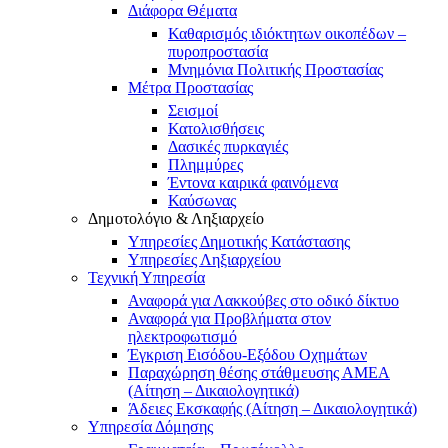
Διάφορα Θέματα
Καθαρισμός ιδιόκτητων οικοπέδων –
πυροπροστασία
Μνημόνια Πολιτικής Προστασίας
Μέτρα Προστασίας
Σεισμοί
Κατολισθήσεις
Δασικές πυρκαγιές
Πλημμύρες
Έντονα καιρικά φαινόμενα
Καύσωνας
Δημοτολόγιο & Ληξιαρχείο
Υπηρεσίες Δημοτικής Κατάστασης
Υπηρεσίες Ληξιαρχείου
Τεχνική Υπηρεσία
Αναφορά για Λακκούβες στο οδικό δίκτυο
Αναφορά για Προβλήματα στον
ηλεκτροφωτισμό
Έγκριση Εισόδου-Εξόδου Οχημάτων
Παραχώρηση θέσης στάθμευσης ΑΜΕΑ
(Αίτηση – Δικαιολογητικά)
Άδειες Εκσκαφής (Αίτηση – Δικαιολογητικά)
Υπηρεσία Δόμησης