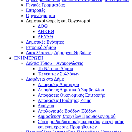
Γενικός Γραμματέας
Επιτροπές
Οργανόγραμμα
Δημοτικοί Φορείς και Οργανισμοί
ΔΟΘ
ΔΗΚΕΘ
ΔΕΥΑΘ
Δημοτικές Ενότητες
Ιστορικό Δήμου
Διατελέσαντες Δήμαρχοι Θηβαίων
ΕΝΗΜΕΡΩΣΗ
Δελτία Τύπου – Ανακοινώσεις
Τα Νέα του Δήμου
Τα νέα των Συλλόγων
Διαφάνεια στο Δήμο
Αποφάσεις Δημάρχου
Αποφάσεις Δημοτικού Συμβουλίου
Αποφάσεις Οικονομικής Επιτροπής
Αποφάσεις Ποιότητας Ζωής
Διαύγεια
Απολογισμός Εσόδων Εξόδων
Δημοσίευση Στοιχείων Προϋπολογισμού
Σύστημα διαδικτυακής υπηρεσίας διαχείρισης
και ενημέρωσης Προμηθευτών