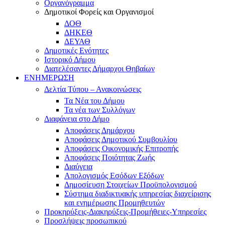
Οργανόγραμμα
Δημοτικοί Φορείς και Οργανισμοί
ΔΟΘ
ΔΗΚΕΘ
ΔΕΥΑΘ
Δημοτικές Ενότητες
Ιστορικό Δήμου
Διατελέσαντες Δήμαρχοι Θηβαίων
ΕΝΗΜΕΡΩΣΗ
Δελτία Τύπου – Ανακοινώσεις
Τα Νέα του Δήμου
Τα νέα των Συλλόγων
Διαφάνεια στο Δήμο
Αποφάσεις Δημάρχου
Αποφάσεις Δημοτικού Συμβουλίου
Αποφάσεις Οικονομικής Επιτροπής
Αποφάσεις Ποιότητας Ζωής
Διαύγεια
Απολογισμός Εσόδων Εξόδων
Δημοσίευση Στοιχείων Προϋπολογισμού
Σύστημα διαδικτυακής υπηρεσίας διαχείρισης
και ενημέρωσης Προμηθευτών
Προκηρύξεις-Διακηρύξεις-Προμήθειες-Υπηρεσίες
Προσλήψεις προσωπικού