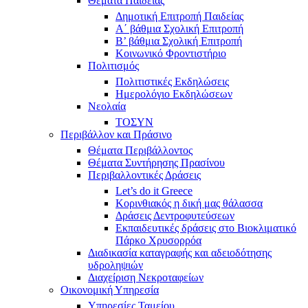
Θέματα Παιδείας
Δημοτική Επιτροπή Παιδείας
Α΄ βάθμια Σχολική Επιτροπή
B’ βάθμια Σχολική Επιτροπή
Κοινωνικό Φροντιστήριο
Πολιτισμός
Πολιτιστικές Εκδηλώσεις
Ημερολόγιο Εκδηλώσεων
Νεολαία
ΤΟΣΥΝ
Περιβάλλον και Πράσινο
Θέματα Περιβάλλοντος
Θέματα Συντήρησης Πρασίνου
Περιβαλλοντικές Δράσεις
Let’s do it Greece
Kορινθιακός η δική μας θάλασσα
Δράσεις Δεντροφυτεύσεων
Εκπαιδευτικές δράσεις στο Βιοκλιματικό
Πάρκο Χρυσορρόα
Διαδικασία καταγραφής και αδειοδότησης
υδροληψιών
Διαχείριση Νεκροταφείων
Οικονομική Υπηρεσία
Υπηρεσίες Ταμείου