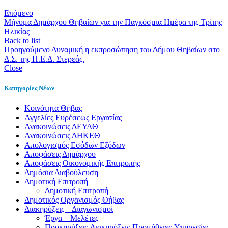
Επόμενο
Μήνυμα Δημάρχου Θηβαίων για την Παγκόσμια Ημέρα της Τρίτης
Ηλικίας
Back to list
Προηγούμενο
Δυναμική η εκπροσώπηση του Δήμου Θηβαίων στο
Δ.Σ. της Π.Ε.Δ. Στερεάς.
Close
Κατηγορίες Νέων
Kοινότητα Θήβας
Αγγελίες Ευρέσεως Εργασίας
Ανακοινώσεις ΔΕΥΑΘ
Ανακοινώσεις ΔΗΚΕΘ
Απολογισμός Εσόδων Εξόδων
Αποφάσεις Δημάρχου
Αποφάσεις Οικονομικής Επιτροπής
Δημόσια Διαβούλευση
Δημοτική Επιτροπή
Δημοτική Επιτροπή
Δημοτικός Οργανισμός Θήβας
Διακηρύξεις – Διαγωνισμοί
Έργα – Μελέτες
Προκηρύξεις-Διακηρύξεις-Προμήθειες-Υπηρεσίες