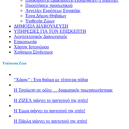
Προκηρύξεις-Διακηρύξεις-Προμήθειες-Υπηρεσίες
Προσλήψεις προσωπικού
Αγγελίες Ευρέσεως Εργασίας
Έργα Δήμου Θηβαίων
Υιοθεσία Ζώων
ΔΗΜΟΣΙΑ ΔΙΑΒΟΥΛΕΥΣΗ
ΥΠΗΡΕΣΙΕΣ ΓΙΑ ΤΟΝ ΕΠΙΣΚΕΠΤΗ
Αρχιτεκτονικός Διαγωνισμός
Επικοινωνία
Χάρτης Ιστοχώρου
Χρήσιμοι Σύνδεσμοι
Υπόλοιπα Ζώα
“Χάρης” : Ένα θαύμα με τέσσερα πόδια
H Τσούμπη σε ρόλο … δραματικής πρωταγωνίστριας
Η ΖΙΖΕΛ ψάχνει το παντοτινό της σπίτι!
H Έμμα ψάχνει το παντοτινό της σπίτι!
Η Πάολα ψάχνει το παντοτινό της σπίτι!