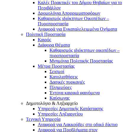
Καλές Πρακτικές του Δήμου Θηβαίων για το
Περιβάλλον
Δρομολόγια Απορριμματοφόρων
Καθαρισμός ιδιόκτητων Οικοπέδων –
Πυροπροστασία
Αναφορά για Εγκαταλελειμμένα Οχήματα
Πολιτική Προστασία
Καιρός
Διάφορα Θέματα
Καθαρισμός ιδιόκτητων οικοπέδων –
πυροπροστασία
Μνημόνια Πολιτικής Προστασίας
Μέτρα Προστασίας
Σεισμοί
Κατολισθήσεις
Δασικές πυρκαγιές
Πλημμύρες
Έντονα καιρικά φαινόμενα
Καύσωνας
Δημοτολόγιο & Ληξιαρχείο
Υπηρεσίες Δημοτικής Κατάστασης
Υπηρεσίες Ληξιαρχείου
Τεχνική Υπηρεσία
Αναφορά για Λακκούβες στο οδικό δίκτυο
Αναφορά για Προβλήματα στον