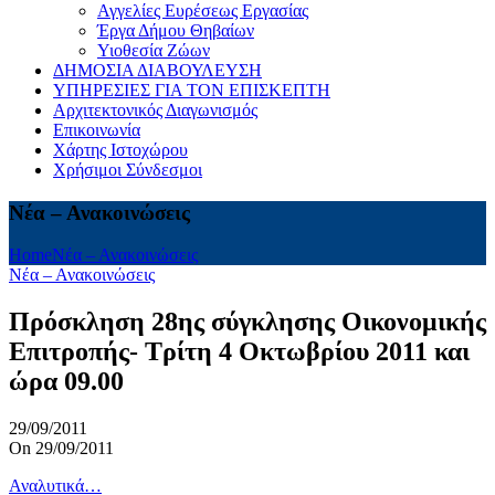
Αγγελίες Ευρέσεως Εργασίας
Έργα Δήμου Θηβαίων
Υιοθεσία Ζώων
ΔΗΜΟΣΙΑ ΔΙΑΒΟΥΛΕΥΣΗ
ΥΠΗΡΕΣΙΕΣ ΓΙΑ ΤΟΝ ΕΠΙΣΚΕΠΤΗ
Αρχιτεκτονικός Διαγωνισμός
Επικοινωνία
Χάρτης Ιστοχώρου
Χρήσιμοι Σύνδεσμοι
Νέα – Ανακοινώσεις
Home
Νέα – Ανακοινώσεις
Νέα – Ανακοινώσεις
Πρόσκληση 28ης σύγκλησης Οικονομικής
Επιτροπής- Τρίτη 4 Οκτωβρίου 2011 και
ώρα 09.00
29/09/2011
On 29/09/2011
Αναλυτικά…