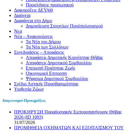
Προσλήψεις προσωπικού
Διακηρύξεις ΔΕΥΑΘ
Διαύγεια
Διαφάνεια στο Δήμο
Δημοσίευση Στοιχείων Προϋπολογισμού
Νεα
Νέα – Ανακοινώσεις
Τα Νέα του Δήμου
Τα Νέα των Συλλόγων
Συνεδριάσεις – Αποφάσεις
Αποφάσεις Δημοτικής Κοινότητας Θήβας
Αποφάσεις Δημοτικού Συμβουλίου
Επιτροπή Ποιότητας Ζωής
Οικονομική Επιτροπη
Ψήφισμα Δημοτικού Συμβουλίου
Σχέδιο Αστικής Προσβασιμότητας
Υιοθεσία Ζώων
Διαγωνισμοί-Προκηρύξεις
ΠΡΟΚΗΡΥΞΗ Παραδοσιακής Εμποροπανήγυρης Θήβας
2026 (ID 1093)
31/07/2026
ΠΡΟΜΗΘΕΙΑ ΟΧΗΜΑΤΩΝ ΚΑΙ ΕΞΟΠΛΙΣΜΟΥ ΤΟΥ