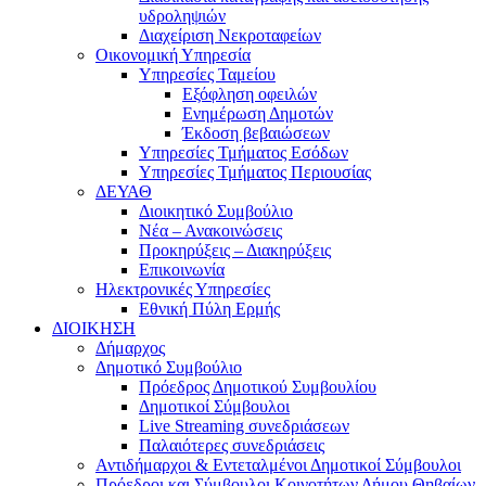
υδροληψιών
Διαχείριση Νεκροταφείων
Οικονομική Υπηρεσία
Υπηρεσίες Ταμείου
Εξόφληση οφειλών
Ενημέρωση Δημοτών
Έκδοση βεβαιώσεων
Υπηρεσίες Τμήματος Εσόδων
Υπηρεσίες Τμήματος Περιουσίας
ΔΕΥΑΘ
Διοικητικό Συμβούλιο
Νέα – Ανακοινώσεις
Προκηρύξεις – Διακηρύξεις
Επικοινωνία
Ηλεκτρονικές Υπηρεσίες
Εθνική Πύλη Ερμής
ΔΙΟΙΚΗΣΗ
Δήμαρχος
Δημοτικό Συμβούλιο
Πρόεδρος Δημοτικού Συμβουλίου
Δημοτικοί Σύμβουλοι
Live Streaming συνεδριάσεων
Παλαιότερες συνεδριάσεις
Αντιδήμαρχοι & Εντεταλμένοι Δημοτικοί Σύμβουλοι
Πρόεδροι και Σύμβουλοι Κοινοτήτων Δήμου Θηβαίων