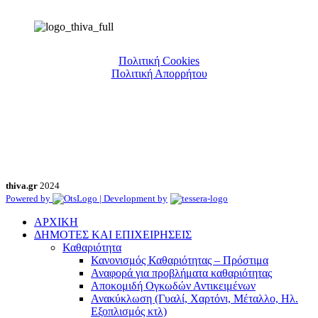
Πολιτική Cookies
Πολιτική Απορρήτου
thiva.gr
2024
Powered by
| Development by
ΑΡΧΙΚΗ
ΔΗΜΟΤΕΣ ΚΑΙ ΕΠΙΧΕΙΡΗΣΕΙΣ
Καθαριότητα
Κανονισμός Καθαριότητας – Πρόστιμα
Αναφορά για προβλήματα καθαριότητας
Αποκομιδή Ογκωδών Αντικειμένων
Ανακύκλωση (Γυαλί, Χαρτόνι, Μέταλλο, Ηλ.
Εξοπλισμός κτλ)