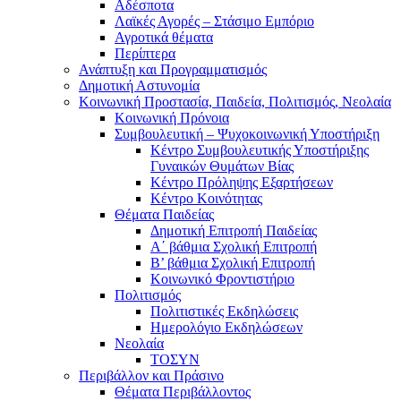
Αδέσποτα
Λαϊκές Αγορές – Στάσιμο Εμπόριο
Αγροτικά θέματα
Περίπτερα
Ανάπτυξη και Προγραμματισμός
Δημοτική Αστυνομία
Κοινωνική Προστασία, Παιδεία, Πολιτισμός, Νεολαία
Κοινωνική Πρόνοια
Συμβουλευτική – Ψυχοκοινωνική Υποστήριξη
Κέντρο Συμβουλευτικής Υποστήριξης
Γυναικών Θυμάτων Βίας
Κέντρο Πρόληψης Εξαρτήσεων
Κέντρο Κοινότητας
Θέματα Παιδείας
Δημοτική Επιτροπή Παιδείας
Α΄ βάθμια Σχολική Επιτροπή
B’ βάθμια Σχολική Επιτροπή
Κοινωνικό Φροντιστήριο
Πολιτισμός
Πολιτιστικές Εκδηλώσεις
Ημερολόγιο Εκδηλώσεων
Νεολαία
ΤΟΣΥΝ
Περιβάλλον και Πράσινο
Θέματα Περιβάλλοντος