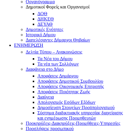
Οργανόγραμμα
Δημοτικοί Φορείς και Οργανισμοί
ΔΟΘ
ΔΗΚΕΘ
ΔΕΥΑΘ
Δημοτικές Ενότητες
Ιστορικό Δήμου
Διατελέσαντες Δήμαρχοι Θηβαίων
ΕΝΗΜΕΡΩΣΗ
Δελτία Τύπου – Ανακοινώσεις
Τα Νέα του Δήμου
Τα νέα των Συλλόγων
Διαφάνεια στο Δήμο
Αποφάσεις Δημάρχου
Αποφάσεις Δημοτικού Συμβουλίου
Αποφάσεις Οικονομικής Επιτροπής
Αποφάσεις Ποιότητας Ζωής
Διαύγεια
Απολογισμός Εσόδων Εξόδων
Δημοσίευση Στοιχείων Προϋπολογισμού
Σύστημα διαδικτυακής υπηρεσίας διαχείρισης
και ενημέρωσης Προμηθευτών
Προκηρύξεις-Διακηρύξεις-Προμήθειες-Υπηρεσίες
Προσλήψεις προσωπικού