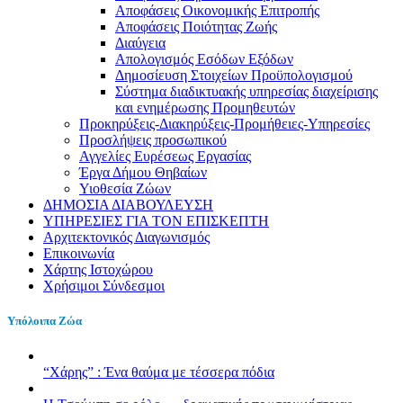
Αποφάσεις Οικονομικής Επιτροπής
Αποφάσεις Ποιότητας Ζωής
Διαύγεια
Απολογισμός Εσόδων Εξόδων
Δημοσίευση Στοιχείων Προϋπολογισμού
Σύστημα διαδικτυακής υπηρεσίας διαχείρισης
και ενημέρωσης Προμηθευτών
Προκηρύξεις-Διακηρύξεις-Προμήθειες-Υπηρεσίες
Προσλήψεις προσωπικού
Αγγελίες Ευρέσεως Εργασίας
Έργα Δήμου Θηβαίων
Υιοθεσία Ζώων
ΔΗΜΟΣΙΑ ΔΙΑΒΟΥΛΕΥΣΗ
ΥΠΗΡΕΣΙΕΣ ΓΙΑ ΤΟΝ ΕΠΙΣΚΕΠΤΗ
Αρχιτεκτονικός Διαγωνισμός
Επικοινωνία
Χάρτης Ιστοχώρου
Χρήσιμοι Σύνδεσμοι
Υπόλοιπα Ζώα
“Χάρης” : Ένα θαύμα με τέσσερα πόδια