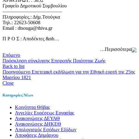
ΑΡΙΘ.ΠΡΩΤ. : 5852
Γραφείο Δημοτικού Συμβουλίου
————————————
Πληροφορίες.: Δήμ.Τσούγκα
Τηλ.: 22623-50608
Email : dtsouga@thiva.gr
Π Ρ Ο Σ : Αποδέκτες &nb…
…Περισσότερα
Επόμενο
Πρόσκληση σύγκλησης Επιτροπής Ποιότητας Ζωής
Back to list
Προηγούμενο
Επετειακή εκδήλωση για την Εθνική εορτή της 25ης
Μαρτίου 1821
Close
Κατηγορίες Νέων
Kοινότητα Θήβας
Αγγελίες Ευρέσεως Εργασίας
Ανακοινώσεις ΔΕΥΑΘ
Ανακοινώσεις ΔΗΚΕΘ
Απολογισμός Εσόδων Εξόδων
Αποφάσεις Δημάρχου