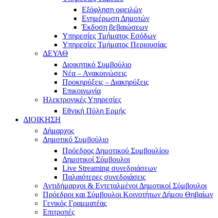
Εξόφληση οφειλών
Ενημέρωση Δημοτών
Έκδοση βεβαιώσεων
Υπηρεσίες Τμήματος Εσόδων
Υπηρεσίες Τμήματος Περιουσίας
ΔΕΥΑΘ
Διοικητικό Συμβούλιο
Νέα – Ανακοινώσεις
Προκηρύξεις – Διακηρύξεις
Επικοινωνία
Ηλεκτρονικές Υπηρεσίες
Εθνική Πύλη Ερμής
ΔΙΟΙΚΗΣΗ
Δήμαρχος
Δημοτικό Συμβούλιο
Πρόεδρος Δημοτικού Συμβουλίου
Δημοτικοί Σύμβουλοι
Live Streaming συνεδριάσεων
Παλαιότερες συνεδριάσεις
Αντιδήμαρχοι & Εντεταλμένοι Δημοτικοί Σύμβουλοι
Πρόεδροι και Σύμβουλοι Κοινοτήτων Δήμου Θηβαίων
Γενικός Γραμματέας
Επιτροπές