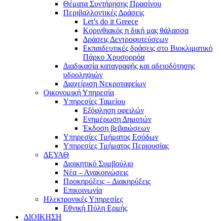
Θέματα Συντήρησης Πρασίνου
Περιβαλλοντικές Δράσεις
Let’s do it Greece
Kορινθιακός η δική μας θάλασσα
Δράσεις Δεντροφυτεύσεων
Εκπαιδευτικές δράσεις στο Βιοκλιματικό
Πάρκο Χρυσορρόα
Διαδικασία καταγραφής και αδειοδότησης
υδροληψιών
Διαχείριση Νεκροταφείων
Οικονομική Υπηρεσία
Υπηρεσίες Ταμείου
Εξόφληση οφειλών
Ενημέρωση Δημοτών
Έκδοση βεβαιώσεων
Υπηρεσίες Τμήματος Εσόδων
Υπηρεσίες Τμήματος Περιουσίας
ΔΕΥΑΘ
Διοικητικό Συμβούλιο
Νέα – Ανακοινώσεις
Προκηρύξεις – Διακηρύξεις
Επικοινωνία
Ηλεκτρονικές Υπηρεσίες
Εθνική Πύλη Ερμής
ΔΙΟΙΚΗΣΗ