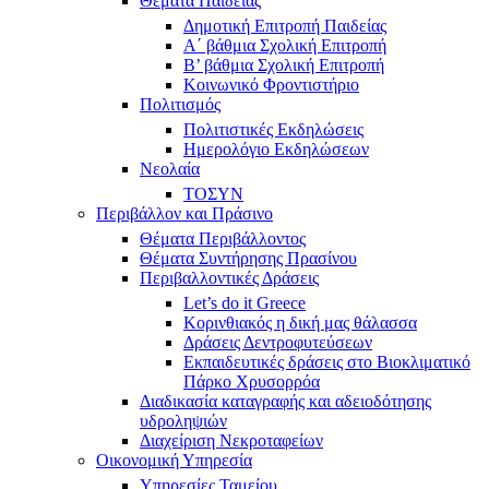
Θέματα Παιδείας
Δημοτική Επιτροπή Παιδείας
Α΄ βάθμια Σχολική Επιτροπή
B’ βάθμια Σχολική Επιτροπή
Κοινωνικό Φροντιστήριο
Πολιτισμός
Πολιτιστικές Εκδηλώσεις
Ημερολόγιο Εκδηλώσεων
Νεολαία
ΤΟΣΥΝ
Περιβάλλον και Πράσινο
Θέματα Περιβάλλοντος
Θέματα Συντήρησης Πρασίνου
Περιβαλλοντικές Δράσεις
Let’s do it Greece
Kορινθιακός η δική μας θάλασσα
Δράσεις Δεντροφυτεύσεων
Εκπαιδευτικές δράσεις στο Βιοκλιματικό
Πάρκο Χρυσορρόα
Διαδικασία καταγραφής και αδειοδότησης
υδροληψιών
Διαχείριση Νεκροταφείων
Οικονομική Υπηρεσία
Υπηρεσίες Ταμείου