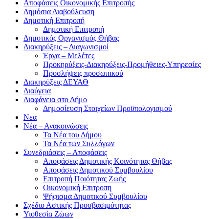
Αποφάσεις Οικονομικής Επιτροπής
Δημόσια Διαβούλευση
Δημοτική Επιτροπή
Δημοτική Επιτροπή
Δημοτικός Οργανισμός Θήβας
Διακηρύξεις – Διαγωνισμοί
Έργα – Μελέτες
Προκηρύξεις-Διακηρύξεις-Προμήθειες-Υπηρεσίες
Προσλήψεις προσωπικού
Διακηρύξεις ΔΕΥΑΘ
Διαύγεια
Διαφάνεια στο Δήμο
Δημοσίευση Στοιχείων Προϋπολογισμού
Νεα
Νέα – Ανακοινώσεις
Τα Νέα του Δήμου
Τα Νέα των Συλλόγων
Συνεδριάσεις – Αποφάσεις
Αποφάσεις Δημοτικής Κοινότητας Θήβας
Αποφάσεις Δημοτικού Συμβουλίου
Επιτροπή Ποιότητας Ζωής
Οικονομική Επιτροπη
Ψήφισμα Δημοτικού Συμβουλίου
Σχέδιο Αστικής Προσβασιμότητας
Υιοθεσία Ζώων