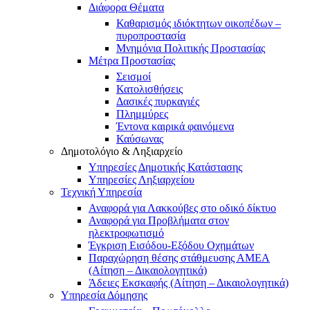
Διάφορα Θέματα
Καθαρισμός ιδιόκτητων οικοπέδων –
πυροπροστασία
Μνημόνια Πολιτικής Προστασίας
Μέτρα Προστασίας
Σεισμοί
Κατολισθήσεις
Δασικές πυρκαγιές
Πλημμύρες
Έντονα καιρικά φαινόμενα
Καύσωνας
Δημοτολόγιο & Ληξιαρχείο
Υπηρεσίες Δημοτικής Κατάστασης
Υπηρεσίες Ληξιαρχείου
Τεχνική Υπηρεσία
Αναφορά για Λακκούβες στο οδικό δίκτυο
Αναφορά για Προβλήματα στον
ηλεκτροφωτισμό
Έγκριση Εισόδου-Εξόδου Οχημάτων
Παραχώρηση θέσης στάθμευσης ΑΜΕΑ
(Αίτηση – Δικαιολογητικά)
Άδειες Εκσκαφής (Αίτηση – Δικαιολογητικά)
Υπηρεσία Δόμησης