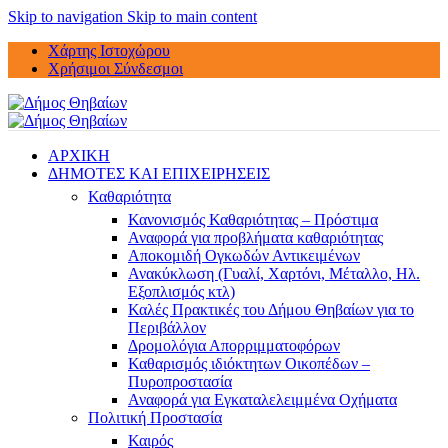
Skip to navigation
Skip to main content
Χάρτης Ιστοχώρου
Χρήσιμοι Σύνδεσμοι
ΑΡΧΙΚΗ
ΔΗΜΟΤΕΣ ΚΑΙ ΕΠΙΧΕΙΡΗΣΕΙΣ
Καθαριότητα
Κανονισμός Καθαριότητας – Πρόστιμα
Αναφορά για προβλήματα καθαριότητας
Αποκομιδή Ογκωδών Αντικειμένων
Ανακύκλωση (Γυαλί, Χαρτόνι, Μέταλλο, Ηλ.
Εξοπλισμός κτλ)
Καλές Πρακτικές του Δήμου Θηβαίων για το
Περιβάλλον
Δρομολόγια Απορριμματοφόρων
Καθαρισμός ιδιόκτητων Οικοπέδων –
Πυροπροστασία
Αναφορά για Εγκαταλελειμμένα Οχήματα
Πολιτική Προστασία
Καιρός