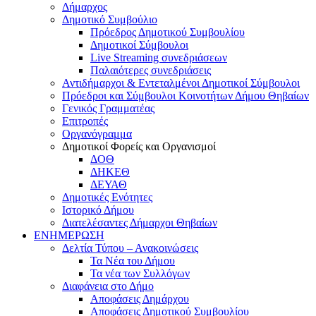
Δήμαρχος
Δημοτικό Συμβούλιο
Πρόεδρος Δημοτικού Συμβουλίου
Δημοτικοί Σύμβουλοι
Live Streaming συνεδριάσεων
Παλαιότερες συνεδριάσεις
Αντιδήμαρχοι & Εντεταλμένοι Δημοτικοί Σύμβουλοι
Πρόεδροι και Σύμβουλοι Κοινοτήτων Δήμου Θηβαίων
Γενικός Γραμματέας
Επιτροπές
Οργανόγραμμα
Δημοτικοί Φορείς και Οργανισμοί
ΔΟΘ
ΔΗΚΕΘ
ΔΕΥΑΘ
Δημοτικές Ενότητες
Ιστορικό Δήμου
Διατελέσαντες Δήμαρχοι Θηβαίων
ΕΝΗΜΕΡΩΣΗ
Δελτία Τύπου – Ανακοινώσεις
Τα Νέα του Δήμου
Τα νέα των Συλλόγων
Διαφάνεια στο Δήμο
Αποφάσεις Δημάρχου
Αποφάσεις Δημοτικού Συμβουλίου