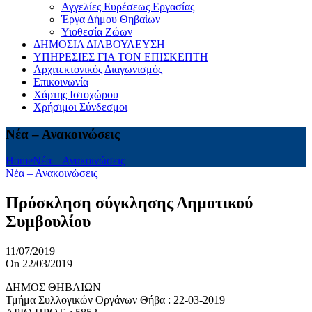
Αγγελίες Ευρέσεως Εργασίας
Έργα Δήμου Θηβαίων
Υιοθεσία Ζώων
ΔΗΜΟΣΙΑ ΔΙΑΒΟΥΛΕΥΣΗ
ΥΠΗΡΕΣΙΕΣ ΓΙΑ ΤΟΝ ΕΠΙΣΚΕΠΤΗ
Αρχιτεκτονικός Διαγωνισμός
Επικοινωνία
Χάρτης Ιστοχώρου
Χρήσιμοι Σύνδεσμοι
Νέα – Ανακοινώσεις
Home
Νέα – Ανακοινώσεις
Νέα – Ανακοινώσεις
Πρόσκληση σύγκλησης Δημοτικού
Συμβουλίου
11/07/2019
On 22/03/2019
ΔΗΜΟΣ ΘΗΒΑΙΩΝ
Τμήμα Συλλογικών Οργάνων Θήβα : 22-03-2019