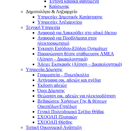
Έντονα καιρικά φαινόμενα
Καύσωνας
Δημοτολόγιο & Ληξιαρχείο
Υπηρεσίες Δημοτικής Κατάστασης
Υπηρεσίες Ληξιαρχείου
Τεχνική Υπηρεσία
Αναφορά για Λακκούβες στο οδικό δίκτυο
Αναφορά για Προβλήματα στον
ηλεκτροφωτισμό
Έγκριση Εισόδου-Εξόδου Οχημάτων
Παραχώρηση θέσης στάθμευσης ΑΜΕΑ
(Αίτηση – Δικαιολογητικά)
Άδειες Εκσκαφής (Αίτηση – Δικαιολογητικά)
Υπηρεσία Δόμησης
Γραμματεία – Πρωτόκολλο
Αντίγραφα οικ. αδειών και σχέδια
Έκδοση αδειών
Όροι Δόμησης
Θεώρηση οικ. αδειών για ηλεκτροδότηση
Βεβαιώσεις Χρήσεων Γης & θέσεων
Οικοπέδων/Γηπέδων
Γενικό Πολεοδομικό Σχέδιο Θήβας
ΣΧΟΟΑΠ Πλαταιών
ΣΧΟΟΑΠ Θίσβης
Τοπική Οικονομική Ανάπτυξη