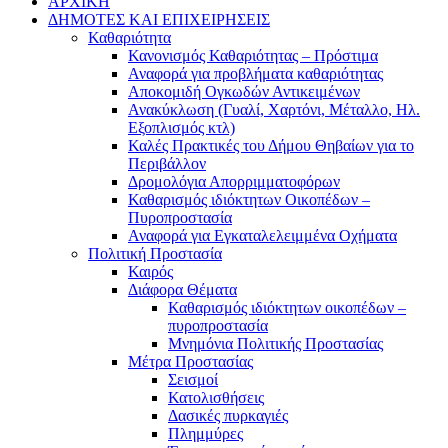
ΑΡΧΙΚΗ
ΔΗΜΟΤΕΣ ΚΑΙ ΕΠΙΧΕΙΡΗΣΕΙΣ
Καθαριότητα
Κανονισμός Καθαριότητας – Πρόστιμα
Αναφορά για προβλήματα καθαριότητας
Αποκομιδή Ογκωδών Αντικειμένων
Ανακύκλωση (Γυαλί, Χαρτόνι, Μέταλλο, Ηλ.
Εξοπλισμός κτλ)
Καλές Πρακτικές του Δήμου Θηβαίων για το
Περιβάλλον
Δρομολόγια Απορριμματοφόρων
Καθαρισμός ιδιόκτητων Οικοπέδων –
Πυροπροστασία
Αναφορά για Εγκαταλελειμμένα Οχήματα
Πολιτική Προστασία
Καιρός
Διάφορα Θέματα
Καθαρισμός ιδιόκτητων οικοπέδων –
πυροπροστασία
Μνημόνια Πολιτικής Προστασίας
Μέτρα Προστασίας
Σεισμοί
Κατολισθήσεις
Δασικές πυρκαγιές
Πλημμύρες