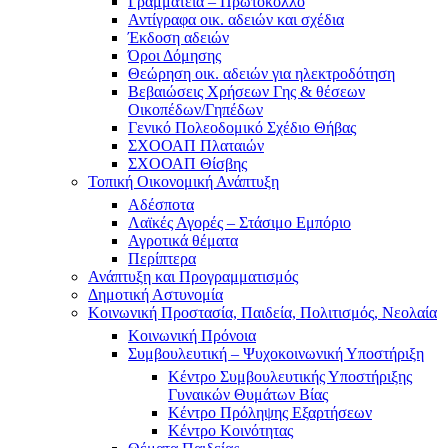
Γραμματεία – Πρωτόκολλο
Αντίγραφα οικ. αδειών και σχέδια
Έκδοση αδειών
Όροι Δόμησης
Θεώρηση οικ. αδειών για ηλεκτροδότηση
Βεβαιώσεις Χρήσεων Γης & θέσεων
Οικοπέδων/Γηπέδων
Γενικό Πολεοδομικό Σχέδιο Θήβας
ΣΧΟΟΑΠ Πλαταιών
ΣΧΟΟΑΠ Θίσβης
Τοπική Οικονομική Ανάπτυξη
Αδέσποτα
Λαϊκές Αγορές – Στάσιμο Εμπόριο
Αγροτικά θέματα
Περίπτερα
Ανάπτυξη και Προγραμματισμός
Δημοτική Αστυνομία
Κοινωνική Προστασία, Παιδεία, Πολιτισμός, Νεολαία
Κοινωνική Πρόνοια
Συμβουλευτική – Ψυχοκοινωνική Υποστήριξη
Κέντρο Συμβουλευτικής Υποστήριξης
Γυναικών Θυμάτων Βίας
Κέντρο Πρόληψης Εξαρτήσεων
Κέντρο Κοινότητας