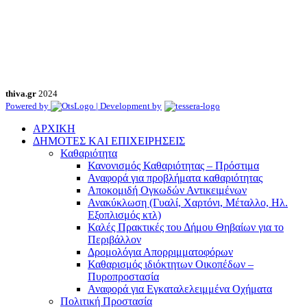
thiva.gr
2024
Powered by
| Development by
ΑΡΧΙΚΗ
ΔΗΜΟΤΕΣ ΚΑΙ ΕΠΙΧΕΙΡΗΣΕΙΣ
Καθαριότητα
Κανονισμός Καθαριότητας – Πρόστιμα
Αναφορά για προβλήματα καθαριότητας
Αποκομιδή Ογκωδών Αντικειμένων
Ανακύκλωση (Γυαλί, Χαρτόνι, Μέταλλο, Ηλ.
Εξοπλισμός κτλ)
Καλές Πρακτικές του Δήμου Θηβαίων για το
Περιβάλλον
Δρομολόγια Απορριμματοφόρων
Καθαρισμός ιδιόκτητων Οικοπέδων –
Πυροπροστασία
Αναφορά για Εγκαταλελειμμένα Οχήματα
Πολιτική Προστασία