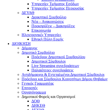
Υπηρεσίες Τμήματος Εσόδων
Υπηρεσίες Τμήματος Περιουσίας
ΔΕΥΑΘ
Διοικητικό Συμβούλιο
Νέα – Ανακοινώσεις
Προκηρύξεις – Διακηρύξεις
Επικοινωνία
Ηλεκτρονικές Υπηρεσίες
Εθνική Πύλη Ερμής
ΔΙΟΙΚΗΣΗ
Δήμαρχος
Δημοτικό Συμβούλιο
Πρόεδρος Δημοτικού Συμβουλίου
Δημοτικοί Σύμβουλοι
Live Streaming συνεδριάσεων
Παλαιότερες συνεδριάσεις
Αντιδήμαρχοι & Εντεταλμένοι Δημοτικοί Σύμβουλοι
Πρόεδροι και Σύμβουλοι Κοινοτήτων Δήμου Θηβαίων
Γενικός Γραμματέας
Επιτροπές
Οργανόγραμμα
Δημοτικοί Φορείς και Οργανισμοί
ΔΟΘ
ΔΗΚΕΘ
ΔΕΥΑΘ