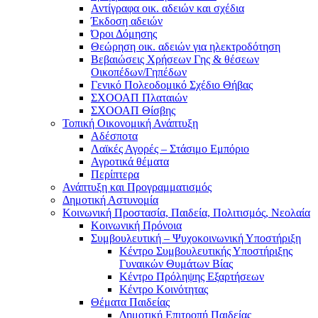
Αντίγραφα οικ. αδειών και σχέδια
Έκδοση αδειών
Όροι Δόμησης
Θεώρηση οικ. αδειών για ηλεκτροδότηση
Βεβαιώσεις Χρήσεων Γης & θέσεων
Οικοπέδων/Γηπέδων
Γενικό Πολεοδομικό Σχέδιο Θήβας
ΣΧΟΟΑΠ Πλαταιών
ΣΧΟΟΑΠ Θίσβης
Τοπική Οικονομική Ανάπτυξη
Αδέσποτα
Λαϊκές Αγορές – Στάσιμο Εμπόριο
Αγροτικά θέματα
Περίπτερα
Ανάπτυξη και Προγραμματισμός
Δημοτική Αστυνομία
Κοινωνική Προστασία, Παιδεία, Πολιτισμός, Νεολαία
Κοινωνική Πρόνοια
Συμβουλευτική – Ψυχοκοινωνική Υποστήριξη
Κέντρο Συμβουλευτικής Υποστήριξης
Γυναικών Θυμάτων Βίας
Κέντρο Πρόληψης Εξαρτήσεων
Κέντρο Κοινότητας
Θέματα Παιδείας
Δημοτική Επιτροπή Παιδείας