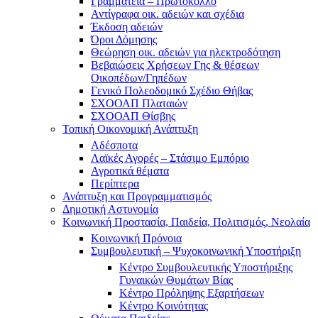
Γραμματεία – Πρωτόκολλο
Αντίγραφα οικ. αδειών και σχέδια
Έκδοση αδειών
Όροι Δόμησης
Θεώρηση οικ. αδειών για ηλεκτροδότηση
Βεβαιώσεις Χρήσεων Γης & θέσεων
Οικοπέδων/Γηπέδων
Γενικό Πολεοδομικό Σχέδιο Θήβας
ΣΧΟΟΑΠ Πλαταιών
ΣΧΟΟΑΠ Θίσβης
Τοπική Οικονομική Ανάπτυξη
Αδέσποτα
Λαϊκές Αγορές – Στάσιμο Εμπόριο
Αγροτικά θέματα
Περίπτερα
Ανάπτυξη και Προγραμματισμός
Δημοτική Αστυνομία
Κοινωνική Προστασία, Παιδεία, Πολιτισμός, Νεολαία
Κοινωνική Πρόνοια
Συμβουλευτική – Ψυχοκοινωνική Υποστήριξη
Κέντρο Συμβουλευτικής Υποστήριξης
Γυναικών Θυμάτων Βίας
Κέντρο Πρόληψης Εξαρτήσεων
Κέντρο Κοινότητας