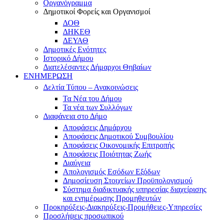
Οργανόγραμμα
Δημοτικοί Φορείς και Οργανισμοί
ΔΟΘ
ΔΗΚΕΘ
ΔΕΥΑΘ
Δημοτικές Ενότητες
Ιστορικό Δήμου
Διατελέσαντες Δήμαρχοι Θηβαίων
ΕΝΗΜΕΡΩΣΗ
Δελτία Τύπου – Ανακοινώσεις
Τα Νέα του Δήμου
Τα νέα των Συλλόγων
Διαφάνεια στο Δήμο
Αποφάσεις Δημάρχου
Αποφάσεις Δημοτικού Συμβουλίου
Αποφάσεις Οικονομικής Επιτροπής
Αποφάσεις Ποιότητας Ζωής
Διαύγεια
Απολογισμός Εσόδων Εξόδων
Δημοσίευση Στοιχείων Προϋπολογισμού
Σύστημα διαδικτυακής υπηρεσίας διαχείρισης
και ενημέρωσης Προμηθευτών
Προκηρύξεις-Διακηρύξεις-Προμήθειες-Υπηρεσίες
Προσλήψεις προσωπικού