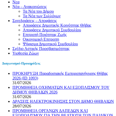
Νεα
Νέα – Ανακοινώσεις
Τα Νέα του Δήμου
Τα Νέα των Συλλόγων
Συνεδριάσεις – Αποφάσεις
Αποφάσεις Δημοτικής Κοινότητας Θήβας
Αποφάσεις Δημοτικού Συμβουλίου
Επιτροπή Ποιότητας Ζωής
Οικονομική Επιτροπη
Ψήφισμα Δημοτικού Συμβουλίου
Σχέδιο Αστικής Προσβασιμότητας
Υιοθεσία Ζώων
Διαγωνισμοί-Προκηρύξεις
ΠΡΟΚΗΡΥΞΗ Παραδοσιακής Εμποροπανήγυρης Θήβας
2026 (ID 1093)
31/07/2026
ΠΡΟΜΗΘΕΙΑ ΟΧΗΜΑΤΩΝ ΚΑΙ ΕΞΟΠΛΙΣΜΟΥ ΤΟΥ
ΔΗΜΟΥ ΘΗΒΑΙΩΝ 2026
31/07/2026
ΔΡΑΣΕΙΣ ΗΛΕΚΤΡΟΚΙΝΗΣΗΣ ΣΤΟΝ ΔΗΜΟ ΘΗΒΑΙΩΝ
28/07/2026
ΠΡΟΜΗΘΕΙΑ ΟΡΓΑΝΩΝ ΔΑΠΕΔΩΝ ΚΑΙ
ΕΞΟΠΟΛΙΣΜΟΥ ΓΙΑ ΤΗΝ ΒΕΛΤΙΩΣΗ ΤΩΝ ΠΑΙΔΙΚΩΝ