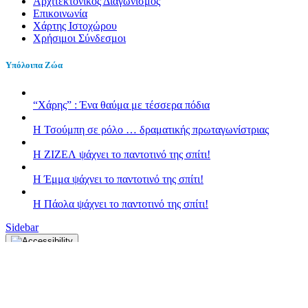
Αρχιτεκτονικός Διαγωνισμός
Επικοινωνία
Χάρτης Ιστοχώρου
Χρήσιμοι Σύνδεσμοι
Υπόλοιπα Ζώα
“Χάρης” : Ένα θαύμα με τέσσερα πόδια
H Τσούμπη σε ρόλο … δραματικής πρωταγωνίστριας
Η ΖΙΖΕΛ ψάχνει το παντοτινό της σπίτι!
H Έμμα ψάχνει το παντοτινό της σπίτι!
Η Πάολα ψάχνει το παντοτινό της σπίτι!
Sidebar
Κλείσιμο
Font Resize
A-
A+
Επαναφορά
Contrast