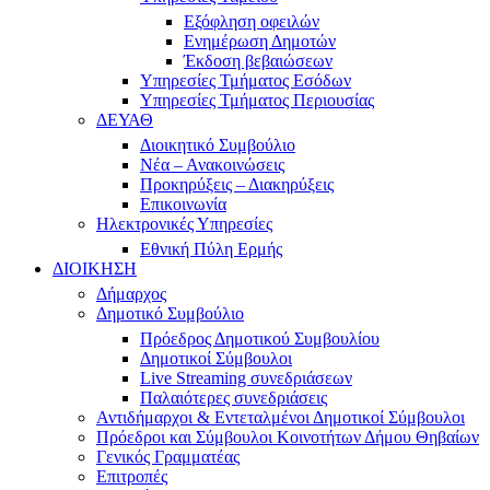
Εξόφληση οφειλών
Ενημέρωση Δημοτών
Έκδοση βεβαιώσεων
Υπηρεσίες Τμήματος Εσόδων
Υπηρεσίες Τμήματος Περιουσίας
ΔΕΥΑΘ
Διοικητικό Συμβούλιο
Νέα – Ανακοινώσεις
Προκηρύξεις – Διακηρύξεις
Επικοινωνία
Ηλεκτρονικές Υπηρεσίες
Εθνική Πύλη Ερμής
ΔΙΟΙΚΗΣΗ
Δήμαρχος
Δημοτικό Συμβούλιο
Πρόεδρος Δημοτικού Συμβουλίου
Δημοτικοί Σύμβουλοι
Live Streaming συνεδριάσεων
Παλαιότερες συνεδριάσεις
Αντιδήμαρχοι & Εντεταλμένοι Δημοτικοί Σύμβουλοι
Πρόεδροι και Σύμβουλοι Κοινοτήτων Δήμου Θηβαίων
Γενικός Γραμματέας
Επιτροπές