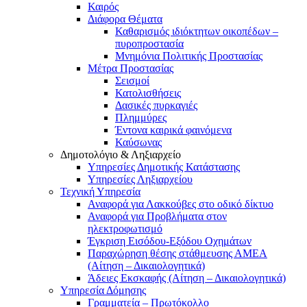
Καιρός
Διάφορα Θέματα
Καθαρισμός ιδιόκτητων οικοπέδων –
πυροπροστασία
Μνημόνια Πολιτικής Προστασίας
Μέτρα Προστασίας
Σεισμοί
Κατολισθήσεις
Δασικές πυρκαγιές
Πλημμύρες
Έντονα καιρικά φαινόμενα
Καύσωνας
Δημοτολόγιο & Ληξιαρχείο
Υπηρεσίες Δημοτικής Κατάστασης
Υπηρεσίες Ληξιαρχείου
Τεχνική Υπηρεσία
Αναφορά για Λακκούβες στο οδικό δίκτυο
Αναφορά για Προβλήματα στον
ηλεκτροφωτισμό
Έγκριση Εισόδου-Εξόδου Οχημάτων
Παραχώρηση θέσης στάθμευσης ΑΜΕΑ
(Αίτηση – Δικαιολογητικά)
Άδειες Εκσκαφής (Αίτηση – Δικαιολογητικά)
Υπηρεσία Δόμησης
Γραμματεία – Πρωτόκολλο