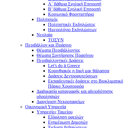
Α΄ βάθμια Σχολική Επιτροπή
B’ βάθμια Σχολική Επιτροπή
Κοινωνικό Φροντιστήριο
Πολιτισμός
Πολιτιστικές Εκδηλώσεις
Ημερολόγιο Εκδηλώσεων
Νεολαία
ΤΟΣΥΝ
Περιβάλλον και Πράσινο
Θέματα Περιβάλλοντος
Θέματα Συντήρησης Πρασίνου
Περιβαλλοντικές Δράσεις
Let’s do it Greece
Kορινθιακός η δική μας θάλασσα
Δράσεις Δεντροφυτεύσεων
Εκπαιδευτικές δράσεις στο Βιοκλιματικό
Πάρκο Χρυσορρόα
Διαδικασία καταγραφής και αδειοδότησης
υδροληψιών
Διαχείριση Νεκροταφείων
Οικονομική Υπηρεσία
Υπηρεσίες Ταμείου
Εξόφληση οφειλών
Ενημέρωση Δημοτών
Έκδοση βεβαιώσεων