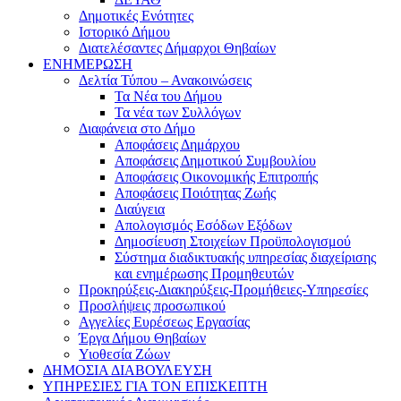
Δημοτικές Ενότητες
Ιστορικό Δήμου
Διατελέσαντες Δήμαρχοι Θηβαίων
ΕΝΗΜΕΡΩΣΗ
Δελτία Τύπου – Ανακοινώσεις
Τα Νέα του Δήμου
Τα νέα των Συλλόγων
Διαφάνεια στο Δήμο
Αποφάσεις Δημάρχου
Αποφάσεις Δημοτικού Συμβουλίου
Αποφάσεις Οικονομικής Επιτροπής
Αποφάσεις Ποιότητας Ζωής
Διαύγεια
Απολογισμός Εσόδων Εξόδων
Δημοσίευση Στοιχείων Προϋπολογισμού
Σύστημα διαδικτυακής υπηρεσίας διαχείρισης
και ενημέρωσης Προμηθευτών
Προκηρύξεις-Διακηρύξεις-Προμήθειες-Υπηρεσίες
Προσλήψεις προσωπικού
Αγγελίες Ευρέσεως Εργασίας
Έργα Δήμου Θηβαίων
Υιοθεσία Ζώων
ΔΗΜΟΣΙΑ ΔΙΑΒΟΥΛΕΥΣΗ
ΥΠΗΡΕΣΙΕΣ ΓΙΑ ΤΟΝ ΕΠΙΣΚΕΠΤΗ