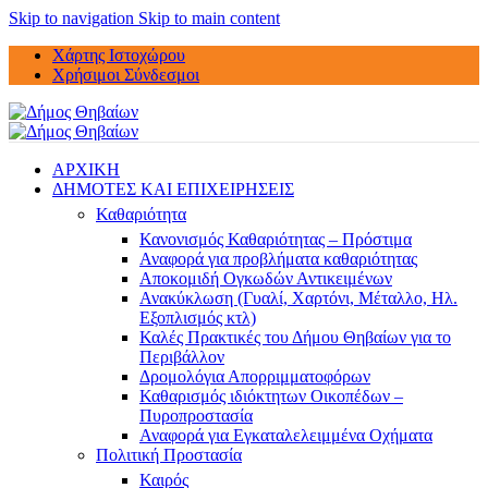
Skip to navigation
Skip to main content
Χάρτης Ιστοχώρου
Χρήσιμοι Σύνδεσμοι
ΑΡΧΙΚΗ
ΔΗΜΟΤΕΣ ΚΑΙ ΕΠΙΧΕΙΡΗΣΕΙΣ
Καθαριότητα
Κανονισμός Καθαριότητας – Πρόστιμα
Αναφορά για προβλήματα καθαριότητας
Αποκομιδή Ογκωδών Αντικειμένων
Ανακύκλωση (Γυαλί, Χαρτόνι, Μέταλλο, Ηλ.
Εξοπλισμός κτλ)
Καλές Πρακτικές του Δήμου Θηβαίων για το
Περιβάλλον
Δρομολόγια Απορριμματοφόρων
Καθαρισμός ιδιόκτητων Οικοπέδων –
Πυροπροστασία
Αναφορά για Εγκαταλελειμμένα Οχήματα
Πολιτική Προστασία
Καιρός