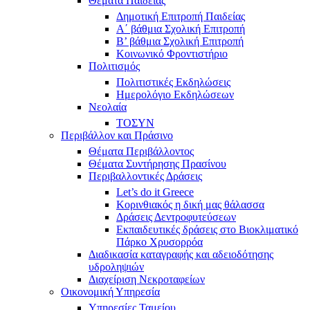
Θέματα Παιδείας
Δημοτική Επιτροπή Παιδείας
Α΄ βάθμια Σχολική Επιτροπή
B’ βάθμια Σχολική Επιτροπή
Κοινωνικό Φροντιστήριο
Πολιτισμός
Πολιτιστικές Εκδηλώσεις
Ημερολόγιο Εκδηλώσεων
Νεολαία
ΤΟΣΥΝ
Περιβάλλον και Πράσινο
Θέματα Περιβάλλοντος
Θέματα Συντήρησης Πρασίνου
Περιβαλλοντικές Δράσεις
Let’s do it Greece
Kορινθιακός η δική μας θάλασσα
Δράσεις Δεντροφυτεύσεων
Εκπαιδευτικές δράσεις στο Βιοκλιματικό
Πάρκο Χρυσορρόα
Διαδικασία καταγραφής και αδειοδότησης
υδροληψιών
Διαχείριση Νεκροταφείων
Οικονομική Υπηρεσία
Υπηρεσίες Ταμείου