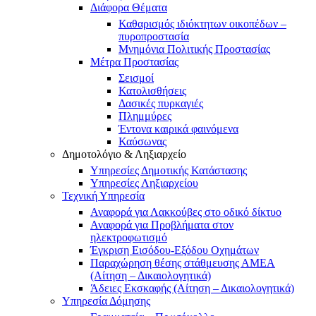
Διάφορα Θέματα
Καθαρισμός ιδιόκτητων οικοπέδων –
πυροπροστασία
Μνημόνια Πολιτικής Προστασίας
Μέτρα Προστασίας
Σεισμοί
Κατολισθήσεις
Δασικές πυρκαγιές
Πλημμύρες
Έντονα καιρικά φαινόμενα
Καύσωνας
Δημοτολόγιο & Ληξιαρχείο
Υπηρεσίες Δημοτικής Κατάστασης
Υπηρεσίες Ληξιαρχείου
Τεχνική Υπηρεσία
Αναφορά για Λακκούβες στο οδικό δίκτυο
Αναφορά για Προβλήματα στον
ηλεκτροφωτισμό
Έγκριση Εισόδου-Εξόδου Οχημάτων
Παραχώρηση θέσης στάθμευσης ΑΜΕΑ
(Αίτηση – Δικαιολογητικά)
Άδειες Εκσκαφής (Αίτηση – Δικαιολογητικά)
Υπηρεσία Δόμησης