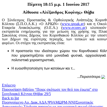
Πέμπτη 18:15 μ.μ. 1 Ιουνίου 2017
Αίθουσα «Αλέξανδρος Κοφίνης» Θήβα
Ο Σύνδεσμος Προστασίας & Ορθολογικής Ανάπτυξης Κορινθ
Κόλπου (Σ.Π.Ο.Α.Κ.) «Ο ΑΡΙΩΝ» (
www.spoak.gr
) και η Οικολ
Εταιρεία Ανακύκλωσης (Ο.Ε.Α.) (
www
.
ecorec
.
gr
) υλοποιού
εκστρατεία ενημέρωσης για την μείωση της χρήσης της Πλασ
Σακούλας στους Δήμους του Κορινθιακού Κόλπου με την υποστ
των Δήμων της ευρύτερης περιοχής, των τοπικών και κοινω
φορέων. Οι στόχοι της εκστρατείας είναι:
Η προστασία του ιδιαίτερου χώρου του Κορινθιακού Κόλ
που χαρακτηρίζεται από μοναδικά φυσικά, αρχαιολογικά
πολιτιστικά χαρακτηριστικά,
Η ευαισθητοποίηση των κατοίκων και τ…
…Περισσότερα
Επόμενο
Παρουσίαση βιβλίου “Ποιος σκότωσε τον θεό του έρωτα” στο
Συνεδριακό Κέντρο Θήβας 29/5
Back to list
Προηγούμενο
Αρ. Διακ.ΑΔΑ:Ψ9ΑΜΩΡΜ-ΝΝΙ|Συνοπτικός
Διαγωνισμός: Σύνδεση παροχών με τον κεντρικό αγωγό ύδρευσης