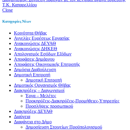
Τ.Κ. Καπαρελλίου
Close
Κατηγορίες Νέων
Kοινότητα Θήβας
Αγγελίες Ευρέσεως Εργασίας
Ανακοινώσεις ΔΕΥΑΘ
Ανακοινώσεις ΔΗΚΕΘ
Απολογισμός Εσόδων Εξόδων
Αποφάσεις Δημάρχου
Αποφάσεις Οικονομικής Επιτροπής
Δημόσια Διαβούλευση
Δημοτική Επιτροπή
Δημοτική Επιτροπή
Δημοτικός Οργανισμός Θήβας
Διακηρύξεις – Διαγωνισμοί
Έργα – Μελέτες
Προκηρύξεις-Διακηρύξεις-Προμήθειες-Υπηρεσίες
Προσλήψεις προσωπικού
Διακηρύξεις ΔΕΥΑΘ
Διαύγεια
Διαφάνεια στο Δήμο
Δημοσίευση Στοιχείων Προϋπολογισμού