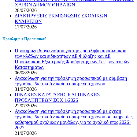
ΧΑΡΩΝ ΔΗΜΟΥ ΘΗΒΑΙΩΝ
28/07/2026
ΔΙΑΚΗΡΥΞΕΙΣ ΕΚΜΙΣΘΩΣΗΣ ΣΧΟΛΙΚΩΝ
ΚΥΛΙΚΕΙΩΝ
17/07/2026
Προσλήψεις Προσωπικού
Προκήρυξη διαγωνισμού για την πρόσληψη προσωπικού
των κλάδων και ειδικοτήτων ΔΕ Φύλαξης και ΔΕ
Προσωπικού Εξωτερικής Φρούρησης των Σωφρονιστικών
Καταστημάτων
06/08/2026
Ανακοίνωση για την πρόσληψη προσωπικού με σύμβαση
εργασίας ιδιωτικού δικαίου ορισμένου χρόνου
31/07/2026
ΠΙΝΑΚΕΣ ΚΑΤΑΤΑΞΗΣ ΚΑΙ ΠΙΝΑΚΕΣ
ΠΡΟΣΛΗΠΤΕΩΝ ΣΟΧ 1/2026
22/07/2026
Ανακοίνωση για την πρόσληψη προσωπικού με σχέση
εργασίας ιδιωτικού δικαίου ορισμένου χρόνου σε υπηρεσίες
καθαρισμού σχολικών μονάδων, για το σχολικό έτος 2026-
2027
21/07/2026