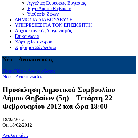
Αγγελίες Ευρέσεως Εργασίας
Έργα Δήμου Θηβαίων
Υιοθεσία Ζώων
ΔΗΜΟΣΙΑ ΔΙΑΒΟΥΛΕΥΣΗ
ΥΠΗΡΕΣΙΕΣ ΓΙΑ ΤΟΝ ΕΠΙΣΚΕΠΤΗ
Αρχιτεκτονικός Διαγωνισμός
Επικοινωνία
Χάρτης Ιστοχώρου
Χρήσιμοι Σύνδεσμοι
Νέα – Ανακοινώσεις
Home
Νέα – Ανακοινώσεις
Νέα – Ανακοινώσεις
Πρόσκληση Δημοτικού Συμβουλίου
Δήμου Θηβαίων (5η) – Τετάρτη 22
Φεβρουαρίου 2012 και ώρα 18:00
18/02/2012
On 18/02/2012
Αναλυτικά…