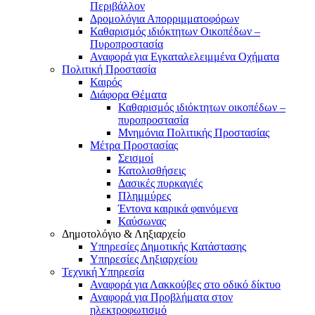
Περιβάλλον
Δρομολόγια Απορριμματοφόρων
Καθαρισμός ιδιόκτητων Οικοπέδων –
Πυροπροστασία
Αναφορά για Εγκαταλελειμμένα Οχήματα
Πολιτική Προστασία
Καιρός
Διάφορα Θέματα
Καθαρισμός ιδιόκτητων οικοπέδων –
πυροπροστασία
Μνημόνια Πολιτικής Προστασίας
Μέτρα Προστασίας
Σεισμοί
Κατολισθήσεις
Δασικές πυρκαγιές
Πλημμύρες
Έντονα καιρικά φαινόμενα
Καύσωνας
Δημοτολόγιο & Ληξιαρχείο
Υπηρεσίες Δημοτικής Κατάστασης
Υπηρεσίες Ληξιαρχείου
Τεχνική Υπηρεσία
Αναφορά για Λακκούβες στο οδικό δίκτυο
Αναφορά για Προβλήματα στον
ηλεκτροφωτισμό