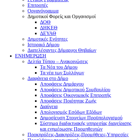
Επιτροπές
Οργανόγραμμα
Δημοτικοί Φορείς και Οργανισμοί
ΔΟΘ
ΔΗΚΕΘ
ΔΕΥΑΘ
Δημοτικές Ενότητες
Ιστορικό Δήμου
Διατελέσαντες Δήμαρχοι Θηβαίων
ΕΝΗΜΕΡΩΣΗ
Δελτία Τύπου – Ανακοινώσεις
Τα Νέα του Δήμου
Τα νέα των Συλλόγων
Διαφάνεια στο Δήμο
Αποφάσεις Δημάρχου
Αποφάσεις Δημοτικού Συμβουλίου
Αποφάσεις Οικονομικής Επιτροπής
Αποφάσεις Ποιότητας Ζωής
Διαύγεια
Απολογισμός Εσόδων Εξόδων
Δημοσίευση Στοιχείων Προϋπολογισμού
Σύστημα διαδικτυακής υπηρεσίας διαχείρισης
και ενημέρωσης Προμηθευτών
Προκηρύξεις-Διακηρύξεις-Προμήθειες-Υπηρεσίες