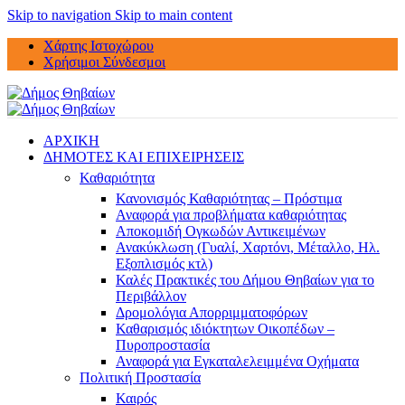
Skip to navigation
Skip to main content
Χάρτης Ιστοχώρου
Χρήσιμοι Σύνδεσμοι
ΑΡΧΙΚΗ
ΔΗΜΟΤΕΣ ΚΑΙ ΕΠΙΧΕΙΡΗΣΕΙΣ
Καθαριότητα
Κανονισμός Καθαριότητας – Πρόστιμα
Αναφορά για προβλήματα καθαριότητας
Αποκομιδή Ογκωδών Αντικειμένων
Ανακύκλωση (Γυαλί, Χαρτόνι, Μέταλλο, Ηλ.
Εξοπλισμός κτλ)
Καλές Πρακτικές του Δήμου Θηβαίων για το
Περιβάλλον
Δρομολόγια Απορριμματοφόρων
Καθαρισμός ιδιόκτητων Οικοπέδων –
Πυροπροστασία
Αναφορά για Εγκαταλελειμμένα Οχήματα
Πολιτική Προστασία
Καιρός