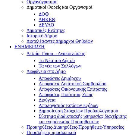
Οργανόγραμμα
Δημοτικοί Φορείς και Οργανισμοί
ΔΟΘ
ΔΗΚΕΘ
ΔΕΥΑΘ
Δημοτικές Ενότητες
Ιστορικό Δήμου
Διατελέσαντες Δήμαρχοι Θηβαίων
ΕΝΗΜΕΡΩΣΗ
Δελτία Τύπου – Ανακοινώσεις
Τα Νέα του Δήμου
Τα νέα των Συλλόγων
Διαφάνεια στο Δήμο
Αποφάσεις Δημάρχου
Αποφάσεις Δημοτικού Συμβουλίου
Αποφάσεις Οικονομικής Επιτροπής
Αποφάσεις Ποιότητας Ζωής
Διαύγεια
Απολογισμός Εσόδων Εξόδων
Δημοσίευση Στοιχείων Προϋπολογισμού
Σύστημα διαδικτυακής υπηρεσίας διαχείρισης
και ενημέρωσης Προμηθευτών
Προκηρύξεις-Διακηρύξεις-Προμήθειες-Υπηρεσίες
Προσλήψεις προσωπικού