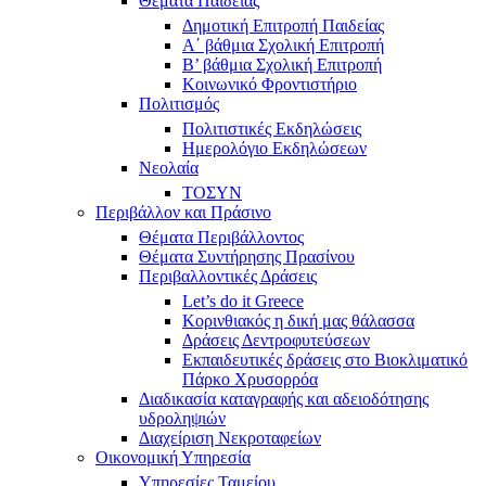
Θέματα Παιδείας
Δημοτική Επιτροπή Παιδείας
Α΄ βάθμια Σχολική Επιτροπή
B’ βάθμια Σχολική Επιτροπή
Κοινωνικό Φροντιστήριο
Πολιτισμός
Πολιτιστικές Εκδηλώσεις
Ημερολόγιο Εκδηλώσεων
Νεολαία
ΤΟΣΥΝ
Περιβάλλον και Πράσινο
Θέματα Περιβάλλοντος
Θέματα Συντήρησης Πρασίνου
Περιβαλλοντικές Δράσεις
Let’s do it Greece
Kορινθιακός η δική μας θάλασσα
Δράσεις Δεντροφυτεύσεων
Εκπαιδευτικές δράσεις στο Βιοκλιματικό
Πάρκο Χρυσορρόα
Διαδικασία καταγραφής και αδειοδότησης
υδροληψιών
Διαχείριση Νεκροταφείων
Οικονομική Υπηρεσία
Υπηρεσίες Ταμείου