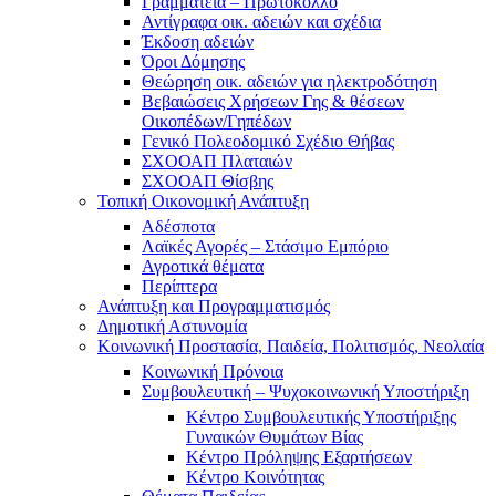
Γραμματεία – Πρωτόκολλο
Αντίγραφα οικ. αδειών και σχέδια
Έκδοση αδειών
Όροι Δόμησης
Θεώρηση οικ. αδειών για ηλεκτροδότηση
Βεβαιώσεις Χρήσεων Γης & θέσεων
Οικοπέδων/Γηπέδων
Γενικό Πολεοδομικό Σχέδιο Θήβας
ΣΧΟΟΑΠ Πλαταιών
ΣΧΟΟΑΠ Θίσβης
Τοπική Οικονομική Ανάπτυξη
Αδέσποτα
Λαϊκές Αγορές – Στάσιμο Εμπόριο
Αγροτικά θέματα
Περίπτερα
Ανάπτυξη και Προγραμματισμός
Δημοτική Αστυνομία
Κοινωνική Προστασία, Παιδεία, Πολιτισμός, Νεολαία
Κοινωνική Πρόνοια
Συμβουλευτική – Ψυχοκοινωνική Υποστήριξη
Κέντρο Συμβουλευτικής Υποστήριξης
Γυναικών Θυμάτων Βίας
Κέντρο Πρόληψης Εξαρτήσεων
Κέντρο Κοινότητας