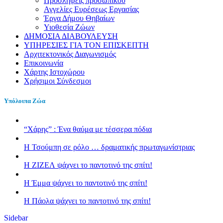
Προσλήψεις προσωπικού
Αγγελίες Ευρέσεως Εργασίας
Έργα Δήμου Θηβαίων
Υιοθεσία Ζώων
ΔΗΜΟΣΙΑ ΔΙΑΒΟΥΛΕΥΣΗ
ΥΠΗΡΕΣΙΕΣ ΓΙΑ ΤΟΝ ΕΠΙΣΚΕΠΤΗ
Αρχιτεκτονικός Διαγωνισμός
Επικοινωνία
Χάρτης Ιστοχώρου
Χρήσιμοι Σύνδεσμοι
Υπόλοιπα Ζώα
“Χάρης” : Ένα θαύμα με τέσσερα πόδια
H Τσούμπη σε ρόλο … δραματικής πρωταγωνίστριας
Η ΖΙΖΕΛ ψάχνει το παντοτινό της σπίτι!
H Έμμα ψάχνει το παντοτινό της σπίτι!
Η Πάολα ψάχνει το παντοτινό της σπίτι!
Sidebar