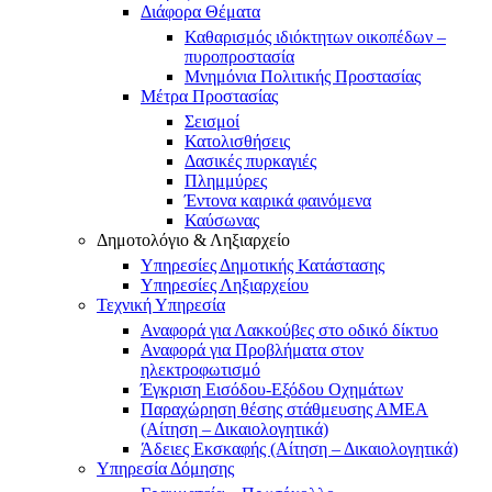
Διάφορα Θέματα
Καθαρισμός ιδιόκτητων οικοπέδων –
πυροπροστασία
Μνημόνια Πολιτικής Προστασίας
Μέτρα Προστασίας
Σεισμοί
Κατολισθήσεις
Δασικές πυρκαγιές
Πλημμύρες
Έντονα καιρικά φαινόμενα
Καύσωνας
Δημοτολόγιο & Ληξιαρχείο
Υπηρεσίες Δημοτικής Κατάστασης
Υπηρεσίες Ληξιαρχείου
Τεχνική Υπηρεσία
Αναφορά για Λακκούβες στο οδικό δίκτυο
Αναφορά για Προβλήματα στον
ηλεκτροφωτισμό
Έγκριση Εισόδου-Εξόδου Οχημάτων
Παραχώρηση θέσης στάθμευσης ΑΜΕΑ
(Αίτηση – Δικαιολογητικά)
Άδειες Εκσκαφής (Αίτηση – Δικαιολογητικά)
Υπηρεσία Δόμησης