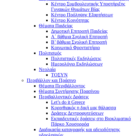
Κέντρο Συμβουλευτικής Υποστήριξης
Γυναικών Θυμάτων Βίας
Κέντρο Πρόληψης Εξαρτήσεων
Κέντρο Κοινότητας
Θέματα Παιδείας
Δημοτική Επιτροπή Παιδείας
Α΄ βάθμια Σχολική Επιτροπή
B’ βάθμια Σχολική Επιτροπή
Κοινωνικό Φροντιστήριο
Πολιτισμός
Πολιτιστικές Εκδηλώσεις
Ημερολόγιο Εκδηλώσεων
Νεολαία
ΤΟΣΥΝ
Περιβάλλον και Πράσινο
Θέματα Περιβάλλοντος
Θέματα Συντήρησης Πρασίνου
Περιβαλλοντικές Δράσεις
Let’s do it Greece
Kορινθιακός η δική μας θάλασσα
Δράσεις Δεντροφυτεύσεων
Εκπαιδευτικές δράσεις στο Βιοκλιματικό
Πάρκο Χρυσορρόα
Διαδικασία καταγραφής και αδειοδότησης
υδροληψιών