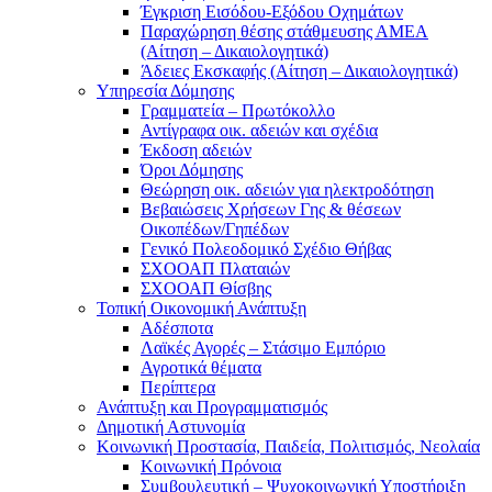
Έγκριση Εισόδου-Εξόδου Οχημάτων
Παραχώρηση θέσης στάθμευσης ΑΜΕΑ
(Αίτηση – Δικαιολογητικά)
Άδειες Εκσκαφής (Αίτηση – Δικαιολογητικά)
Υπηρεσία Δόμησης
Γραμματεία – Πρωτόκολλο
Αντίγραφα οικ. αδειών και σχέδια
Έκδοση αδειών
Όροι Δόμησης
Θεώρηση οικ. αδειών για ηλεκτροδότηση
Βεβαιώσεις Χρήσεων Γης & θέσεων
Οικοπέδων/Γηπέδων
Γενικό Πολεοδομικό Σχέδιο Θήβας
ΣΧΟΟΑΠ Πλαταιών
ΣΧΟΟΑΠ Θίσβης
Τοπική Οικονομική Ανάπτυξη
Αδέσποτα
Λαϊκές Αγορές – Στάσιμο Εμπόριο
Αγροτικά θέματα
Περίπτερα
Ανάπτυξη και Προγραμματισμός
Δημοτική Αστυνομία
Κοινωνική Προστασία, Παιδεία, Πολιτισμός, Νεολαία
Κοινωνική Πρόνοια
Συμβουλευτική – Ψυχοκοινωνική Υποστήριξη