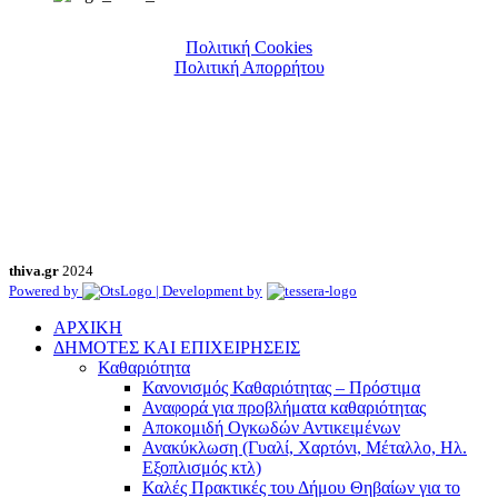
Πολιτική Cookies
Πολιτική Απορρήτου
thiva.gr
2024
Powered by
| Development by
ΑΡΧΙΚΗ
ΔΗΜΟΤΕΣ ΚΑΙ ΕΠΙΧΕΙΡΗΣΕΙΣ
Καθαριότητα
Κανονισμός Καθαριότητας – Πρόστιμα
Αναφορά για προβλήματα καθαριότητας
Αποκομιδή Ογκωδών Αντικειμένων
Ανακύκλωση (Γυαλί, Χαρτόνι, Μέταλλο, Ηλ.
Εξοπλισμός κτλ)
Καλές Πρακτικές του Δήμου Θηβαίων για το