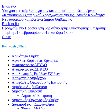
Επόμενο
Υπεγράφη η σύμβαση για την κατασκευή του πρώτου έργου
«Κατασκευή Εξωτερικού Υδραγωγείου για τις Τοπικές Κοινότητες
Νεοχωρακίου και Ελεώνα Δήμου Θηβαίων».
Back to list
Προηγούμενο
Πρόσκληση 5ης σύγκλησης Οικονομικής Επιτροπής
– Τρίτη 21 Φεβρουαρίου 2012 και ώρα 13.00
Close
Κατηγορίες Νέων
Kοινότητα Θήβας
Αγγελίες Ευρέσεως Εργασίας
Ανακοινώσεις ΔΕΥΑΘ
Ανακοινώσεις ΔΗΚΕΘ
Απολογισμός Εσόδων Εξόδων
Αποφάσεις Δημάρχου
Αποφάσεις Οικονομικής Επιτροπής
Δημόσια Διαβούλευση
Δημοτική Επιτροπή
Δημοτική Επιτροπή
Δημοτικός Οργανισμός Θήβας
Διακηρύξεις – Διαγωνισμοί
Έργα – Μελέτες