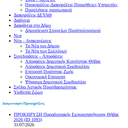
Προκηρύξεις-Διακηρύξεις-Προμήθειες-Υπηρεσίες
Προσλήψεις προσωπικού
Διακηρύξεις ΔΕΥΑΘ
Διαύγεια
Διαφάνεια στο Δήμο
Δημοσίευση Στοιχείων Προϋπολογισμού
Νεα
Νέα – Ανακοινώσεις
Τα Νέα του Δήμου
Τα Νέα των Συλλόγων
Συνεδριάσεις – Αποφάσεις
Αποφάσεις Δημοτικής Κοινότητας Θήβας
Αποφάσεις Δημοτικού Συμβουλίου
Επιτροπή Ποιότητας Ζωής
Οικονομική Επιτροπη
Ψήφισμα Δημοτικού Συμβουλίου
Σχέδιο Αστικής Προσβασιμότητας
Υιοθεσία Ζώων
Διαγωνισμοί-Προκηρύξεις
ΠΡΟΚΗΡΥΞΗ Παραδοσιακής Εμποροπανήγυρης Θήβας
2026 (ID 1093)
31/07/2026