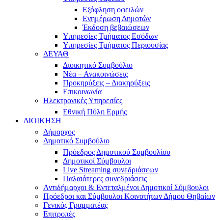
Εξόφληση οφειλών
Ενημέρωση Δημοτών
Έκδοση βεβαιώσεων
Υπηρεσίες Τμήματος Εσόδων
Υπηρεσίες Τμήματος Περιουσίας
ΔΕΥΑΘ
Διοικητικό Συμβούλιο
Νέα – Ανακοινώσεις
Προκηρύξεις – Διακηρύξεις
Επικοινωνία
Ηλεκτρονικές Υπηρεσίες
Εθνική Πύλη Ερμής
ΔΙΟΙΚΗΣΗ
Δήμαρχος
Δημοτικό Συμβούλιο
Πρόεδρος Δημοτικού Συμβουλίου
Δημοτικοί Σύμβουλοι
Live Streaming συνεδριάσεων
Παλαιότερες συνεδριάσεις
Αντιδήμαρχοι & Εντεταλμένοι Δημοτικοί Σύμβουλοι
Πρόεδροι και Σύμβουλοι Κοινοτήτων Δήμου Θηβαίων
Γενικός Γραμματέας
Επιτροπές