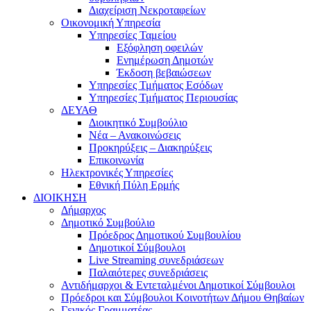
Διαχείριση Νεκροταφείων
Οικονομική Υπηρεσία
Υπηρεσίες Ταμείου
Εξόφληση οφειλών
Ενημέρωση Δημοτών
Έκδοση βεβαιώσεων
Υπηρεσίες Τμήματος Εσόδων
Υπηρεσίες Τμήματος Περιουσίας
ΔΕΥΑΘ
Διοικητικό Συμβούλιο
Νέα – Ανακοινώσεις
Προκηρύξεις – Διακηρύξεις
Επικοινωνία
Ηλεκτρονικές Υπηρεσίες
Εθνική Πύλη Ερμής
ΔΙΟΙΚΗΣΗ
Δήμαρχος
Δημοτικό Συμβούλιο
Πρόεδρος Δημοτικού Συμβουλίου
Δημοτικοί Σύμβουλοι
Live Streaming συνεδριάσεων
Παλαιότερες συνεδριάσεις
Αντιδήμαρχοι & Εντεταλμένοι Δημοτικοί Σύμβουλοι
Πρόεδροι και Σύμβουλοι Κοινοτήτων Δήμου Θηβαίων
Γενικός Γραμματέας