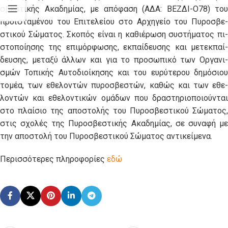
σβε­στι­κής Α­κα­δη­μί­ας, με α­πό­φα­ση (Α­ΔΑ: ΒΕΖ­ΔΙ-Ο­78) του
προ­ϊ­στα­μέ­νου του Ε­πι­τε­λεί­ου στο Αρ­χη­γεί­ο του Πυ­ρο­σβε­
στι­κού Σώ­μα­τος. Σκο­πός εί­ναι η κα­θι­έ­ρω­ση συ­στή­μα­τος πι­
στο­ποί­η­σης της ε­πι­μόρ­φω­σης, εκ­παί­δευ­σης και με­τεκ­παί­
δευ­σης, με­τα­ξύ άλ­λων και για το προ­σω­πι­κό των Ορ­γα­νι­
σμών Το­πι­κής Αυ­το­δι­οί­κη­σης και του ευ­ρύ­τε­ρου δη­μό­σιου
το­μέ­α, των ε­θε­λον­τών πυ­ρο­σβε­στών, κα­θώς και των ε­θε­
λον­τών και ε­θε­λον­τι­κών ο­μά­δων που δρα­στη­ρι­ο­ποι­ούν­ται
στο πλαί­σιο της α­πο­στο­λής του Πυ­ρο­σβε­στι­κού Σώ­μα­τος,
στις σχο­λές της Πυ­ρο­σβε­στι­κής Α­κα­δη­μί­ας, σε συ­να­φή με
την α­πο­στο­λή του Πυ­ρο­σβε­στι­κού Σώ­μα­τος αν­τι­κεί­με­να.
Περισσότερες πληροφορίες
εδώ