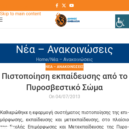
Skip to navigation
Skip to main content
Νέα – Ανακοινώσεις
Home
Νέα – Ανακοινώσεις
ΝΈΑ – ΑΝΑΚΟΙΝΏΣΕΙΣ
Πιστοποίηση εκπαίδευσης από το
Πυροσβεστικό Σώμα
On 04/07/2013
Κα­θι­ε­ρώ­θη­κε η ε­φαρ­μο­γή συ­στή­μα­τος πι­στο­ποί­η­σης της ε­πι­
μόρ­φω­σης, εκ­παί­δευ­σης και με­τεκ­παί­δευ­σης, στο πλαί­σιο
της Σχο­λής Ε­πι­μόρ­φω­σης και Με­τεκ­παί­δευ­σης της Πυ­ρο­