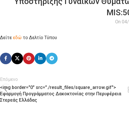
Υποστήριξης Γυναικών Θυμάτω
MIS:5
On 04
Δείτε
εδώ
το Δελτίο Τύπου
Επόμενο
<img border="0" src="./result_files/square_arrow.gif">
Εφαρμογή Προγράμματος Δακοκτονίας στην Περιφέρεια
Στερεάς Ελλάδας