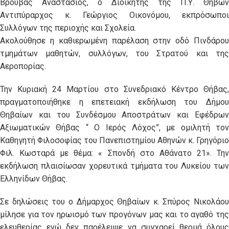
Βρούβας Αναστάσιος, ο Διοικητής της Π.Υ. Θηβών
Αντιπύραρχος κ. Γεώργιος Οικονόμου, εκπρόσωποι
Συλλόγων της περιοχής και Σχολεία.
Ακολούθησε η καθιερωμένη παρέλαση στην οδό Πινδάρου
τμημάτων μαθητών, συλλόγων, του Στρατού και της
Αεροπορίας.
Την Κυριακή 24 Μαρτίου στο Συνεδριακό Κέντρο Θήβας,
πραγματοποιήθηκε η επετειακή εκδήλωση του Δήμου
Θηβαίων και του Συνδέσμου Αποστράτων και Εφέδρων
Αξιωματικών Θήβας “ Ο Ιερός Λόχος”, με ομιλητή τον
Καθηγητή Φιλοσοφίας του Πανεπιστημίου Αθηνών κ. Γρηγόριο
Φιλ. Κωσταρά με θέμα: « Σπονδή στο Αθάνατο 21». Την
εκδήλωση πλαισίωσαν χορευτικά τμήματα του Λυκείου των
Ελληνίδων Θήβας.
Σε δηλώσεις του ο Δήμαρχος Θηβαίων κ. Σπύρος Νικολάου
μίλησε για τον ηρωισμό των προγόνων μας και το αγαθό της
ελευθερίας ενώ δεν παρέλειψε να συγχαρεί θερμά όλους