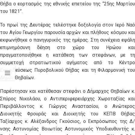
Θήβα ο εορτασμός της εθνικής επετείου της “25ης Μαρτίου
του 1821”.
Το πρωί της Δευτέρας τελέστηκε δοξολογία στον Ιερό Ναό
του Αγίου Γεωργίου παρουσία αρχών και πλήθους κόσμου και
εκφωνήθηκε ο πανηγυρικός της ημέρας. Στη συνέχεια εψάλη
επιμνημόσυνη δέηση στο χώρο του Ηρώου και
πραγματοποιήθηκε η κατάθεση των στεφάνων, με τη
συμμετοχή στρατιωτικού αγήματος από το Κέντρο
Εκπαιδεύσεως Πυροβολικού Θήβας και τη Φιλαρμονική του
Δήμου Θηβαίων.
Παρέστησαν και κατέθεσαν στεφάνι ο Δήμαρχος Θηβαίων κ.
Σπύρος Νικολάου, ο Αντιπεριφερειάρχης Χωροταξίας και
Περιβάλλοντος κ. Γιώργος Αναστασίου, ο Ανώτερος
Διοικητής Φρουράς και Διοικητής του ΚΕΠΒ Θήβας
Ταξίαρχος κ. Αλέξανδρος Γκούσιος, ο Εκπρόσωπος της Δ/
νσης Αστυνομίας Βοιωτίας Αστυνομικός Υποδιευθυντής κ.