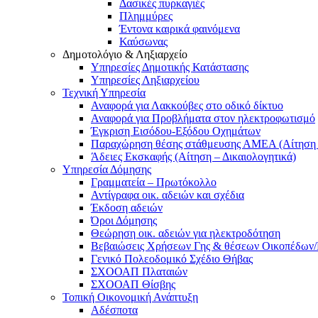
Δασικές πυρκαγιές
Πλημμύρες
Έντονα καιρικά φαινόμενα
Καύσωνας
Δημοτολόγιο & Ληξιαρχείο
Υπηρεσίες Δημοτικής Κατάστασης
Υπηρεσίες Ληξιαρχείου
Τεχνική Υπηρεσία
Αναφορά για Λακκούβες στο οδικό δίκτυο
Αναφορά για Προβλήματα στον ηλεκτροφωτισμό
Έγκριση Εισόδου-Εξόδου Οχημάτων
Παραχώρηση θέσης στάθμευσης ΑΜΕΑ (Αίτηση –
Άδειες Εκσκαφής (Αίτηση – Δικαιολογητικά)
Υπηρεσία Δόμησης
Γραμματεία – Πρωτόκολλο
Αντίγραφα οικ. αδειών και σχέδια
Έκδοση αδειών
Όροι Δόμησης
Θεώρηση οικ. αδειών για ηλεκτροδότηση
Βεβαιώσεις Χρήσεων Γης & θέσεων Οικοπέδων
Γενικό Πολεοδομικό Σχέδιο Θήβας
ΣΧΟΟΑΠ Πλαταιών
ΣΧΟΟΑΠ Θίσβης
Τοπική Οικονομική Ανάπτυξη
Αδέσποτα