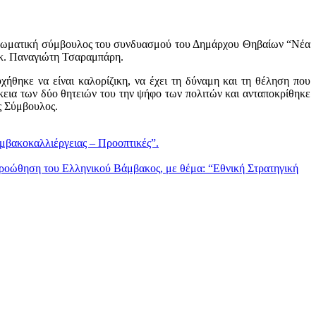
ρωματική σύμβουλος του συνδυασμού του Δημάρχου Θηβαίων “Νέα
 κ. Παναγιώτη Τσαραμπάρη.
θηκε να είναι καλορίζικη, να έχει τη δύναμη και τη θέληση που
άρκεια των δύο θητειών του την ψήφο των πολιτών και ανταποκρίθηκε
ς Σύμβουλος.
μβακοκαλλιέργειας – Προοπτικές”.
ν προώθηση του Ελληνικού Βάμβακος, με θέμα: “Εθνική Στρατηγική