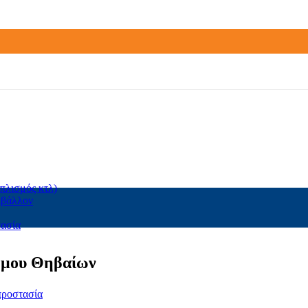
πλισμός κτλ)
ιβάλλον
τασία
ήμου Θηβαίων
προστασία