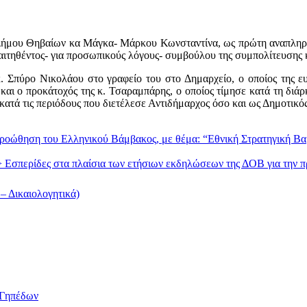
ς Δήμου Θηβαίων κα Μάγκα- Μάρκου Κωνσταντίνα, ως πρώτη αναπλη
ραιτηθέντος- για προσωπικούς λόγους- συμβούλου της συμπολίτευσης
Σπύρο Νικολάου στο γραφείο του στο Δημαρχείο, ο οποίος της ευχή
ς και ο προκάτοχός της κ. Τσαραμπάρης, ο οποίος τίμησε κατά τη δι
ατά τις περιόδους που διετέλεσε Αντιδήμαρχος όσο και ως Δημοτικό
προώθηση του Ελληνικού Βάμβακος, με θέμα: “Εθνική Στρατηγική Βα
if"> Eσπερίδες στα πλαίσια των ετήσιων εκδηλώσεων της ΔΟΒ για τη
 Δικαιολογητικά)
/Γηπέδων