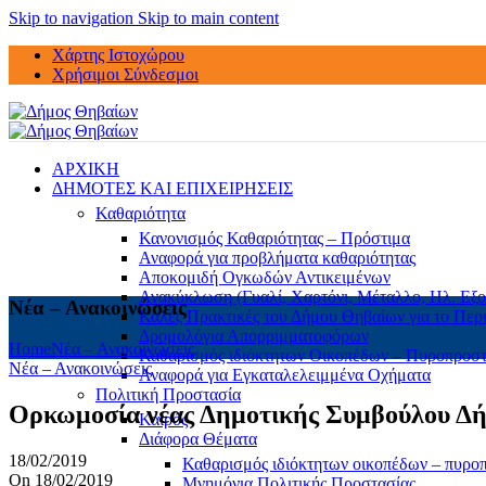
Skip to navigation
Skip to main content
Χάρτης Ιστοχώρου
Χρήσιμοι Σύνδεσμοι
ΑΡΧΙΚΗ
ΔΗΜΟΤΕΣ ΚΑΙ ΕΠΙΧΕΙΡΗΣΕΙΣ
Καθαριότητα
Κανονισμός Καθαριότητας – Πρόστιμα
Αναφορά για προβλήματα καθαριότητας
Αποκομιδή Ογκωδών Αντικειμένων
Ανακύκλωση (Γυαλί, Χαρτόνι, Μέταλλο, Ηλ. Εξο
Νέα – Ανακοινώσεις
Καλές Πρακτικές του Δήμου Θηβαίων για το Περ
Δρομολόγια Απορριμματοφόρων
Home
Νέα – Ανακοινώσεις
Καθαρισμός ιδιόκτητων Οικοπέδων – Πυροπροσ
Νέα – Ανακοινώσεις
Αναφορά για Εγκαταλελειμμένα Οχήματα
Πολιτική Προστασία
Ορκωμοσία νέας Δημοτικής Συμβούλου Δ
Καιρός
Διάφορα Θέματα
18/02/2019
Καθαρισμός ιδιόκτητων οικοπέδων – πυρο
On 18/02/2019
Μνημόνια Πολιτικής Προστασίας