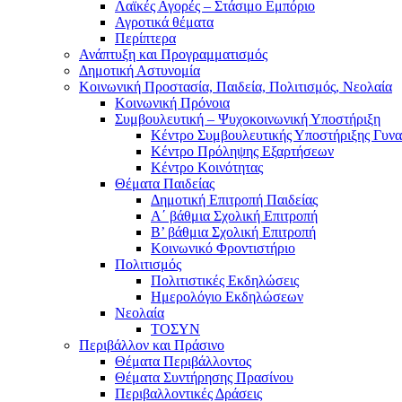
Λαϊκές Αγορές – Στάσιμο Εμπόριο
Αγροτικά θέματα
Περίπτερα
Ανάπτυξη και Προγραμματισμός
Δημοτική Αστυνομία
Κοινωνική Προστασία, Παιδεία, Πολιτισμός, Νεολαία
Κοινωνική Πρόνοια
Συμβουλευτική – Ψυχοκοινωνική Υποστήριξη
Κέντρο Συμβουλευτικής Υποστήριξης Γυν
Κέντρο Πρόληψης Εξαρτήσεων
Κέντρο Κοινότητας
Θέματα Παιδείας
Δημοτική Επιτροπή Παιδείας
Α΄ βάθμια Σχολική Επιτροπή
B’ βάθμια Σχολική Επιτροπή
Κοινωνικό Φροντιστήριο
Πολιτισμός
Πολιτιστικές Εκδηλώσεις
Ημερολόγιο Εκδηλώσεων
Νεολαία
ΤΟΣΥΝ
Περιβάλλον και Πράσινο
Θέματα Περιβάλλοντος
Θέματα Συντήρησης Πρασίνου
Περιβαλλοντικές Δράσεις