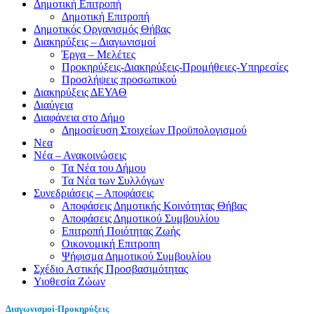
Δημοτική Επιτροπή
Δημοτική Επιτροπή
Δημοτικός Οργανισμός Θήβας
Διακηρύξεις – Διαγωνισμοί
Έργα – Μελέτες
Προκηρύξεις-Διακηρύξεις-Προμήθειες-Υπηρεσίες
Προσλήψεις προσωπικού
Διακηρύξεις ΔΕΥΑΘ
Διαύγεια
Διαφάνεια στο Δήμο
Δημοσίευση Στοιχείων Προϋπολογισμού
Νεα
Νέα – Ανακοινώσεις
Τα Νέα του Δήμου
Τα Νέα των Συλλόγων
Συνεδριάσεις – Αποφάσεις
Αποφάσεις Δημοτικής Κοινότητας Θήβας
Αποφάσεις Δημοτικού Συμβουλίου
Επιτροπή Ποιότητας Ζωής
Οικονομική Επιτροπη
Ψήφισμα Δημοτικού Συμβουλίου
Σχέδιο Αστικής Προσβασιμότητας
Υιοθεσία Ζώων
Διαγωνισμοί-Προκηρύξεις