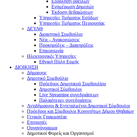
Εξόφληση οφειλών
Ενημέρωση Δημοτών
Έκδοση βεβαιώσεων
Υπηρεσίες Τμήματος Εσόδων
Υπηρεσίες Τμήματος Περιουσίας
ΔΕΥΑΘ
Διοικητικό Συμβούλιο
Νέα – Ανακοινώσεις
Προκηρύξεις – Διακηρύξεις
Επικοινωνία
Ηλεκτρονικές Υπηρεσίες
Εθνική Πύλη Ερμής
ΔΙΟΙΚΗΣΗ
Δήμαρχος
Δημοτικό Συμβούλιο
Πρόεδρος Δημοτικού Συμβουλίου
Δημοτικοί Σύμβουλοι
Live Streaming συνεδριάσεων
Παλαιότερες συνεδριάσεις
Αντιδήμαρχοι & Εντεταλμένοι Δημοτικοί Σύμβουλοι
Πρόεδροι και Σύμβουλοι Κοινοτήτων Δήμου Θηβαίων
Γενικός Γραμματέας
Επιτροπές
Οργανόγραμμα
Δημοτικοί Φορείς και Οργανισμοί