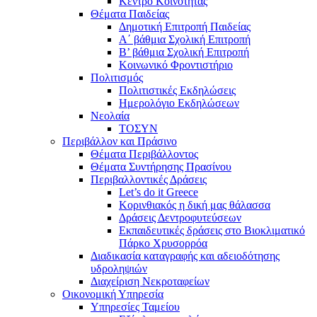
Κέντρο Κοινότητας
Θέματα Παιδείας
Δημοτική Επιτροπή Παιδείας
Α΄ βάθμια Σχολική Επιτροπή
B’ βάθμια Σχολική Επιτροπή
Κοινωνικό Φροντιστήριο
Πολιτισμός
Πολιτιστικές Εκδηλώσεις
Ημερολόγιο Εκδηλώσεων
Νεολαία
ΤΟΣΥΝ
Περιβάλλον και Πράσινο
Θέματα Περιβάλλοντος
Θέματα Συντήρησης Πρασίνου
Περιβαλλοντικές Δράσεις
Let’s do it Greece
Kορινθιακός η δική μας θάλασσα
Δράσεις Δεντροφυτεύσεων
Εκπαιδευτικές δράσεις στο Βιοκλιματικό
Πάρκο Χρυσορρόα
Διαδικασία καταγραφής και αδειοδότησης
υδροληψιών
Διαχείριση Νεκροταφείων
Οικονομική Υπηρεσία
Υπηρεσίες Ταμείου