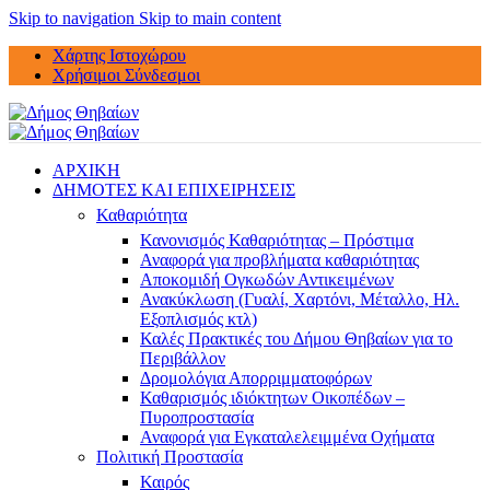
Skip to navigation
Skip to main content
Χάρτης Ιστοχώρου
Χρήσιμοι Σύνδεσμοι
ΑΡΧΙΚΗ
ΔΗΜΟΤΕΣ ΚΑΙ ΕΠΙΧΕΙΡΗΣΕΙΣ
Καθαριότητα
Κανονισμός Καθαριότητας – Πρόστιμα
Αναφορά για προβλήματα καθαριότητας
Αποκομιδή Ογκωδών Αντικειμένων
Ανακύκλωση (Γυαλί, Χαρτόνι, Μέταλλο, Ηλ.
Εξοπλισμός κτλ)
Καλές Πρακτικές του Δήμου Θηβαίων για το
Περιβάλλον
Δρομολόγια Απορριμματοφόρων
Καθαρισμός ιδιόκτητων Οικοπέδων –
Πυροπροστασία
Αναφορά για Εγκαταλελειμμένα Οχήματα
Πολιτική Προστασία
Καιρός