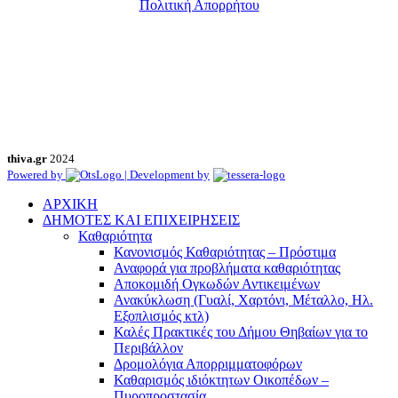
Πολιτική Απορρήτου
thiva.gr
2024
Powered by
| Development by
ΑΡΧΙΚΗ
ΔΗΜΟΤΕΣ ΚΑΙ ΕΠΙΧΕΙΡΗΣΕΙΣ
Καθαριότητα
Κανονισμός Καθαριότητας – Πρόστιμα
Αναφορά για προβλήματα καθαριότητας
Αποκομιδή Ογκωδών Αντικειμένων
Ανακύκλωση (Γυαλί, Χαρτόνι, Μέταλλο, Ηλ.
Εξοπλισμός κτλ)
Καλές Πρακτικές του Δήμου Θηβαίων για το
Περιβάλλον
Δρομολόγια Απορριμματοφόρων
Καθαρισμός ιδιόκτητων Οικοπέδων –
Πυροπροστασία