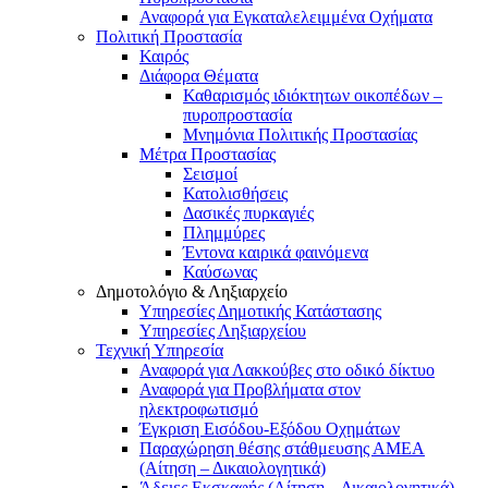
Αναφορά για Εγκαταλελειμμένα Οχήματα
Πολιτική Προστασία
Καιρός
Διάφορα Θέματα
Καθαρισμός ιδιόκτητων οικοπέδων –
πυροπροστασία
Μνημόνια Πολιτικής Προστασίας
Μέτρα Προστασίας
Σεισμοί
Κατολισθήσεις
Δασικές πυρκαγιές
Πλημμύρες
Έντονα καιρικά φαινόμενα
Καύσωνας
Δημοτολόγιο & Ληξιαρχείο
Υπηρεσίες Δημοτικής Κατάστασης
Υπηρεσίες Ληξιαρχείου
Τεχνική Υπηρεσία
Αναφορά για Λακκούβες στο οδικό δίκτυο
Αναφορά για Προβλήματα στον
ηλεκτροφωτισμό
Έγκριση Εισόδου-Εξόδου Οχημάτων
Παραχώρηση θέσης στάθμευσης ΑΜΕΑ
(Αίτηση – Δικαιολογητικά)
Άδειες Εκσκαφής (Αίτηση – Δικαιολογητικά)