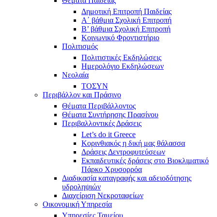
Θέματα Παιδείας
Δημοτική Επιτροπή Παιδείας
Α΄ βάθμια Σχολική Επιτροπή
B’ βάθμια Σχολική Επιτροπή
Κοινωνικό Φροντιστήριο
Πολιτισμός
Πολιτιστικές Εκδηλώσεις
Ημερολόγιο Εκδηλώσεων
Νεολαία
ΤΟΣΥΝ
Περιβάλλον και Πράσινο
Θέματα Περιβάλλοντος
Θέματα Συντήρησης Πρασίνου
Περιβαλλοντικές Δράσεις
Let’s do it Greece
Kορινθιακός η δική μας θάλασσα
Δράσεις Δεντροφυτεύσεων
Εκπαιδευτικές δράσεις στο Βιοκλιματικό
Πάρκο Χρυσορρόα
Διαδικασία καταγραφής και αδειοδότησης
υδροληψιών
Διαχείριση Νεκροταφείων
Οικονομική Υπηρεσία
Υπηρεσίες Ταμείου