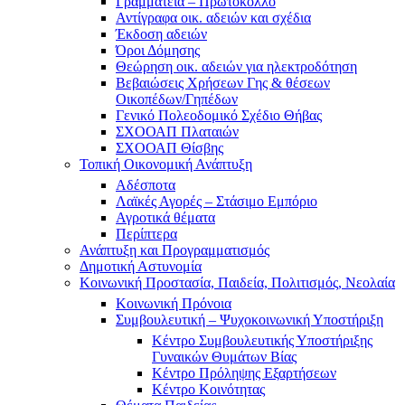
Γραμματεία – Πρωτόκολλο
Αντίγραφα οικ. αδειών και σχέδια
Έκδοση αδειών
Όροι Δόμησης
Θεώρηση οικ. αδειών για ηλεκτροδότηση
Βεβαιώσεις Χρήσεων Γης & θέσεων
Οικοπέδων/Γηπέδων
Γενικό Πολεοδομικό Σχέδιο Θήβας
ΣΧΟΟΑΠ Πλαταιών
ΣΧΟΟΑΠ Θίσβης
Τοπική Οικονομική Ανάπτυξη
Αδέσποτα
Λαϊκές Αγορές – Στάσιμο Εμπόριο
Αγροτικά θέματα
Περίπτερα
Ανάπτυξη και Προγραμματισμός
Δημοτική Αστυνομία
Κοινωνική Προστασία, Παιδεία, Πολιτισμός, Νεολαία
Κοινωνική Πρόνοια
Συμβουλευτική – Ψυχοκοινωνική Υποστήριξη
Κέντρο Συμβουλευτικής Υποστήριξης
Γυναικών Θυμάτων Βίας
Κέντρο Πρόληψης Εξαρτήσεων
Κέντρο Κοινότητας