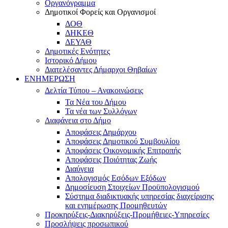
Οργανόγραμμα
Δημοτικοί Φορείς και Οργανισμοί
ΔΟΘ
ΔΗΚΕΘ
ΔΕΥΑΘ
Δημοτικές Ενότητες
Ιστορικό Δήμου
Διατελέσαντες Δήμαρχοι Θηβαίων
ΕΝΗΜΕΡΩΣΗ
Δελτία Τύπου – Ανακοινώσεις
Τα Νέα του Δήμου
Τα νέα των Συλλόγων
Διαφάνεια στο Δήμο
Αποφάσεις Δημάρχου
Αποφάσεις Δημοτικού Συμβουλίου
Αποφάσεις Οικονομικής Επιτροπής
Αποφάσεις Ποιότητας Ζωής
Διαύγεια
Απολογισμός Εσόδων Εξόδων
Δημοσίευση Στοιχείων Προϋπολογισμού
Σύστημα διαδικτυακής υπηρεσίας διαχείρισης
και ενημέρωσης Προμηθευτών
Προκηρύξεις-Διακηρύξεις-Προμήθειες-Υπηρεσίες
Προσλήψεις προσωπικού