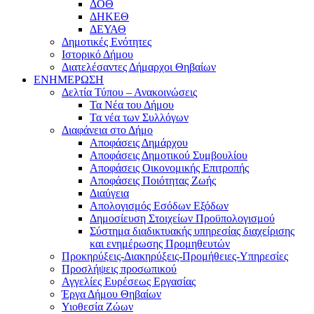
ΔΟΘ
ΔΗΚΕΘ
ΔΕΥΑΘ
Δημοτικές Ενότητες
Ιστορικό Δήμου
Διατελέσαντες Δήμαρχοι Θηβαίων
ΕΝΗΜΕΡΩΣΗ
Δελτία Τύπου – Ανακοινώσεις
Τα Νέα του Δήμου
Τα νέα των Συλλόγων
Διαφάνεια στο Δήμο
Αποφάσεις Δημάρχου
Αποφάσεις Δημοτικού Συμβουλίου
Αποφάσεις Οικονομικής Επιτροπής
Αποφάσεις Ποιότητας Ζωής
Διαύγεια
Απολογισμός Εσόδων Εξόδων
Δημοσίευση Στοιχείων Προϋπολογισμού
Σύστημα διαδικτυακής υπηρεσίας διαχείρισης
και ενημέρωσης Προμηθευτών
Προκηρύξεις-Διακηρύξεις-Προμήθειες-Υπηρεσίες
Προσλήψεις προσωπικού
Αγγελίες Ευρέσεως Εργασίας
Έργα Δήμου Θηβαίων
Υιοθεσία Ζώων