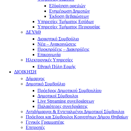
Εξόφληση οφειλών
Ενημέρωση Δημοτών
Έκδοση βεβαιώσεων
Υπηρεσίες Τμήματος Εσόδων
Υπηρεσίες Τμήματος Περιουσίας
ΔΕΥΑΘ
Διοικητικό Συμβούλιο
Νέα – Ανακοινώσεις
Προκηρύξεις – Διακηρύξεις
Επικοινωνία
Ηλεκτρονικές Υπηρεσίες
Εθνική Πύλη Ερμής
ΔΙΟΙΚΗΣΗ
Δήμαρχος
Δημοτικό Συμβούλιο
Πρόεδρος Δημοτικού Συμβουλίου
Δημοτικοί Σύμβουλοι
Live Streaming συνεδριάσεων
Παλαιότερες συνεδριάσεις
Αντιδήμαρχοι & Εντεταλμένοι Δημοτικοί Σύμβουλοι
Πρόεδροι και Σύμβουλοι Κοινοτήτων Δήμου Θηβαίων
Γενικός Γραμματέας
Επιτροπές