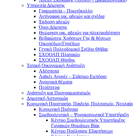
Υπηρεσία Δόμησης
Γραμματεία – Πρωτόκολλο
Αντίγραφα οικ. αδειών και σχέδια
Έκδοση αδειών
Όροι Δόμησης
Θεώρηση οικ. αδειών για ηλεκτροδότηση
Βεβαιώσεις Χρήσεων Γης & θέσεων
Οικοπέδων/Γηπέδων
Γενικό Πολεοδομικό Σχέδιο Θήβας
ΣΧΟΟΑΠ Πλαταιών
ΣΧΟΟΑΠ Θίσβης
Τοπική Οικονομική Ανάπτυξη
Αδέσποτα
Λαϊκές Αγορές – Στάσιμο Εμπόριο
Αγροτικά θέματα
Περίπτερα
Ανάπτυξη και Προγραμματισμός
Δημοτική Αστυνομία
Κοινωνική Προστασία, Παιδεία, Πολιτισμός, Νεολαία
Κοινωνική Πρόνοια
Συμβουλευτική – Ψυχοκοινωνική Υποστήριξη
Κέντρο Συμβουλευτικής Υποστήριξης
Γυναικών Θυμάτων Βίας
Κέντρο Πρόληψης Εξαρτήσεων