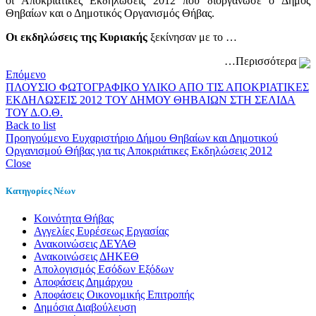
οι Αποκριάτικες Εκδηλώσεις 2012 που διοργάνωσε ο Δήμος
Θηβαίων και ο Δημοτικός Οργανισμός Θήβας.
Οι εκδηλώσεις της Κυριακής
ξεκίνησαν με το …
…Περισσότερα
Επόμενο
ΠΛΟΥΣΙΟ ΦΩΤΟΓΡΑΦΙΚΟ ΥΛΙΚΟ ΑΠΟ ΤΙΣ ΑΠΟΚΡΙΑΤΙΚΕΣ
ΕΚΔΗΛΩΣΕΙΣ 2012 ΤΟΥ ΔΗΜΟΥ ΘΗΒΑΙΩΝ ΣΤΗ ΣΕΛΙΔΑ
ΤΟΥ Δ.Ο.Θ.
Back to list
Προηγούμενο
Ευχαριστήριο Δήμου Θηβαίων και Δημοτικού
Οργανισμού Θήβας για τις Αποκριάτικες Εκδηλώσεις 2012
Close
Κατηγορίες Νέων
Kοινότητα Θήβας
Αγγελίες Ευρέσεως Εργασίας
Ανακοινώσεις ΔΕΥΑΘ
Ανακοινώσεις ΔΗΚΕΘ
Απολογισμός Εσόδων Εξόδων
Αποφάσεις Δημάρχου
Αποφάσεις Οικονομικής Επιτροπής
Δημόσια Διαβούλευση