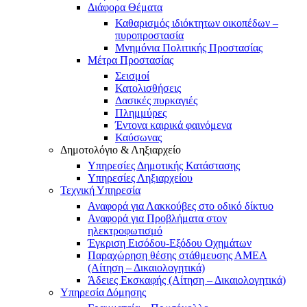
Διάφορα Θέματα
Καθαρισμός ιδιόκτητων οικοπέδων –
πυροπροστασία
Μνημόνια Πολιτικής Προστασίας
Μέτρα Προστασίας
Σεισμοί
Κατολισθήσεις
Δασικές πυρκαγιές
Πλημμύρες
Έντονα καιρικά φαινόμενα
Καύσωνας
Δημοτολόγιο & Ληξιαρχείο
Υπηρεσίες Δημοτικής Κατάστασης
Υπηρεσίες Ληξιαρχείου
Τεχνική Υπηρεσία
Αναφορά για Λακκούβες στο οδικό δίκτυο
Αναφορά για Προβλήματα στον
ηλεκτροφωτισμό
Έγκριση Εισόδου-Εξόδου Οχημάτων
Παραχώρηση θέσης στάθμευσης ΑΜΕΑ
(Αίτηση – Δικαιολογητικά)
Άδειες Εκσκαφής (Αίτηση – Δικαιολογητικά)
Υπηρεσία Δόμησης