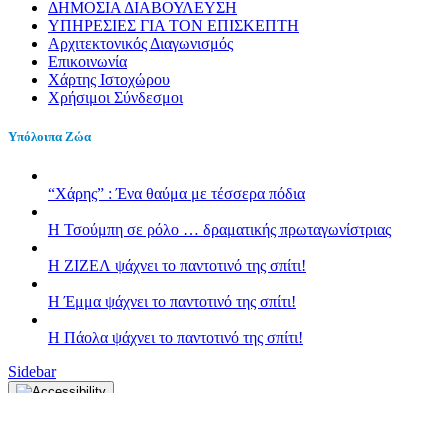
ΔΗΜΟΣΙΑ ΔΙΑΒΟΥΛΕΥΣΗ
ΥΠΗΡΕΣΙΕΣ ΓΙΑ ΤΟΝ ΕΠΙΣΚΕΠΤΗ
Αρχιτεκτονικός Διαγωνισμός
Επικοινωνία
Χάρτης Ιστοχώρου
Χρήσιμοι Σύνδεσμοι
Υπόλοιπα Ζώα
“Χάρης” : Ένα θαύμα με τέσσερα πόδια
H Τσούμπη σε ρόλο … δραματικής πρωταγωνίστριας
Η ΖΙΖΕΛ ψάχνει το παντοτινό της σπίτι!
H Έμμα ψάχνει το παντοτινό της σπίτι!
Η Πάολα ψάχνει το παντοτινό της σπίτι!
Sidebar
Κλείσιμο
Font Resize