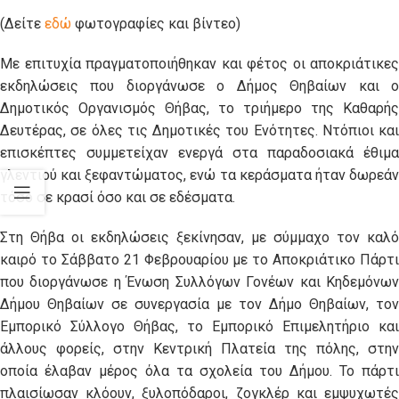
(Δείτε
εδώ
φωτογραφίες και βίντεο)
Με επιτυχία πραγματοποιήθηκαν και φέτος οι αποκριάτικες
εκδηλώσεις που διοργάνωσε ο Δήμος Θηβαίων και ο
Δημοτικός Οργανισμός Θήβας, το τριήμερο της Καθαρής
Δευτέρας, σε όλες τις Δημοτικές του Ενότητες. Ντόπιοι και
επισκέπτες συμμετείχαν ενεργά στα παραδοσιακά έθιμα
γλεντιού και ξεφαντώματος, ενώ τα κεράσματα ήταν δωρεάν
τόσο σε κρασί όσο και σε εδέσματα.
Στη Θήβα οι εκδηλώσεις ξεκίνησαν, με σύμμαχο τον καλό
καιρό το Σάββατο 21 Φεβρουαρίου με το Αποκριάτικο Πάρτι
που διοργάνωσε η Ένωση Συλλόγων Γονέων και Κηδεμόνων
Δήμου Θηβαίων σε συνεργασία με τον Δήμο Θηβαίων, τον
Εμπορικό Σύλλογο Θήβας, το Εμπορικό Επιμελητήριο και
άλλους φορείς, στην Κεντρική Πλατεία της πόλης, στην
οποία έλαβαν μέρος όλα τα σχολεία του Δήμου. Το πάρτι
πλαισίωσαν κλόουν, ξυλοπόδαροι, ζογκλέρ και εμψυχωτές