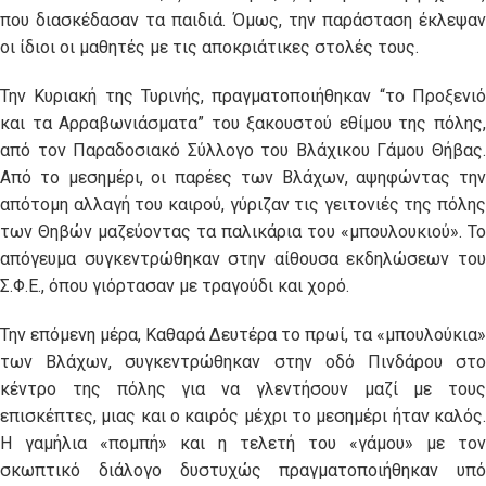
που διασκέδασαν τα παιδιά. Όμως, την παράσταση έκλεψαν
οι ίδιοι οι μαθητές με τις αποκριάτικες στολές τους.
Την Κυριακή της Τυρινής, πραγματοποιήθηκαν “το Προξενιό
και τα Αρραβωνιάσματα” του ξακουστού εθίμου της πόλης,
από τον Παραδοσιακό Σύλλογο του Βλάχικου Γάμου Θήβας.
Από το μεσημέρι, οι παρέες των Βλάχων, αψηφώντας την
απότομη αλλαγή του καιρού, γύριζαν τις γειτονιές της πόλης
των Θηβών μαζεύοντας τα παλικάρια του «μπουλουκιού». Το
απόγευμα συγκεντρώθηκαν στην αίθουσα εκδηλώσεων του
Σ.Φ.Ε., όπου γιόρτασαν με τραγούδι και χορό.
Την επόμενη μέρα, Καθαρά Δευτέρα το πρωί, τα «μπουλούκια»
των Βλάχων, συγκεντρώθηκαν στην οδό Πινδάρου στο
κέντρο της πόλης για να γλεντήσουν μαζί με τους
επισκέπτες, μιας και ο καιρός μέχρι το μεσημέρι ήταν καλός.
Η γαμήλια «πομπή» και η τελετή του «γάμου» με τον
σκωπτικό διάλογο δυστυχώς πραγματοποιήθηκαν υπό