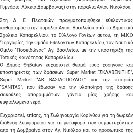
Γυμνάσιο-Λύκειο Δομρβαίνας) στην παραλία Αγίου Νικολάου.
Στη Δ. Ε. Πλαταιών πραγματοποιήθηκε εθελοντικός
καθαρισμός στην παραλία Αγίου Βασιλείου από το Δημοτικό
Σχολείο Καπαρελλίου, το Σύλλογο Γονέων αυτού, τη Μ.Κ.Ο
“Γαργαφία”, την Ομάδα Εθελοντών Καπαρελλίου, τον Ναυτικό
Όμιλο ”Ποσειδώνας” Αγ. Βασιλείου, με την υποστήριξη της
Τοπικής Κοινότητας Καπαρελλίου.
Ο Δήμος Θηβαίων ευχαριστεί θερμά τους χορηγούς και
υποστηρικτές των δράσεων: Super Market “ΣΚΛΑΒΕΝΙΤΗΣ”,
Super Market “ΑΒ ΒΑΣΙΛΟΠΟΥΛΟΣ” και την εταιρεία
“SANITAS”, που έδωσαν για την υλοποίηση της δράσης
σακούλες απορριμμάτων, γάντια μίας χρήσης και
εμφιαλωμένα νερά.
Ευχαριστεί, επίσης, τη Σωληνουργία Κορίνθου για τη δωρεάν
διάθεση λεωφορείου για τη μεταφορά των συμμετεχόντων
από τη Δομβραίνα στον Αγ. Νικόλαο και το προσωπικό της