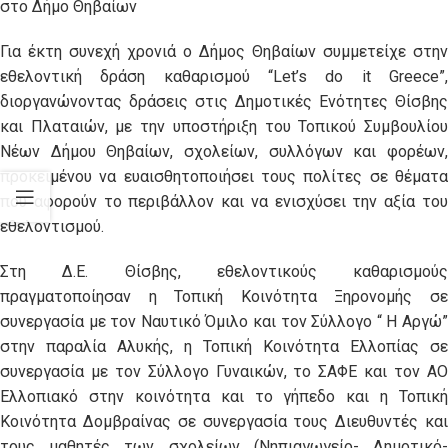
στο Δήμο Θηβαίων
Για έκτη συνεχή χρονιά ο Δήμος Θηβαίων συμμετείχε στην
εθελοντική δράση καθαρισμού “Let’s do it Greece”,
διοργανώνοντας δράσεις στις Δημοτικές Ενότητες Θίσβης
και Πλαταιών, με την υποστήριξη του Τοπικού Συμβουλίου
Νέων Δήμου Θηβαίων, σχολείων, συλλόγων και φορέων,
προκειμένου να ευαισθητοποιήσει τους πολίτες σε θέματα
που αφορούν το περιβάλλον και να ενισχύσει την αξία του
εθελοντισμού.
Στη Δ.Ε. Θίσβης, εθελοντικούς καθαρισμούς
πραγματοποίησαν η Τοπική Κοινότητα Ξηρονομής σε
συνεργασία με τον Ναυτικό Όμιλο και τον Σύλλογο “ Η Αργώ”
στην παραλία Αλυκής, η Τοπική Κοινότητα Ελλοπίας σε
συνεργασία με τον Σύλλογο Γυναικών, το ΣΑΦΕ και τον ΑΟ
Ελλοπιακό στην κοινότητα και το γήπεδο και η Τοπική
Κοινότητα Δομβραίνας σε συνεργασία τους Διευθυντές και
τους μαθητές των σχολείων (Νηπιαγωγείο- Δημοτικό-