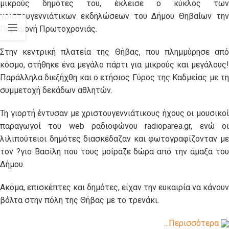
μικρούς δημότες του, έκλεισε ο κύκλος των
χριστουγεννιάτικων εκδηλώσεων του Δήμου Θηβαίων την
Παραμονή Πρωτοχρονιάς.
Στην κεντρική πλατεία της Θήβας, που πλημμύρησε από
κόσμο, στήθηκε ένα μεγάλο πάρτι για μικρούς και μεγάλους!
Παράλληλα διεξήχθη και ο ετήσιος Γύρος της Καδμείας με τη
συμμετοχή δεκάδων αθλητών.
Τη γιορτή έντυσαν με χριστουγεννιάτικους ήχους οι μουσικοί
παραγωγοί του web ραδιοφώνου radioparea.gr, ενώ οι
λιλιπούτειοι δημότες διασκέδαζαν και φωτογραφίζονταν με
τον ?γιο Βασίλη που τους μοίραζε δώρα από την άμαξα του
Δήμου.
Ακόμα, επισκέπτες και δημότες, είχαν την ευκαιρία να κάνουν
βόλτα στην πόλη της Θήβας με το τρενάκι.
…Περισσότερα