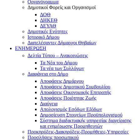
Οργανόγραμμα
Δημοτικοί Φορείς και Οργανισμοί
ΔΟΘ
ΔΗΚΕΘ
ΔΕΥΑΘ
Δημοτικές Ενότητες
Ιστορικό Δήμου
Διατελέσαντες Δήμαρχοι Θηβαίων
ΕΝΗΜΕΡΩΣΗ
Δελτία Τύπου – Ανακοινώσεις
Τα Νέα του Δήμου
Τα νέα των Συλλόγων
Διαφάνεια στο Δήμο
Αποφάσεις Δημάρχου
Αποφάσεις Δημοτικού Συμβουλίου
Αποφάσεις Οικονομικής Επιτροπής
Αποφάσεις Ποιότητας Ζωής
Διαύγεια
Απολογισμός Εσόδων Εξόδων
Δημοσίευση Στοιχείων Προϋπολογισμού
Σύστημα διαδικτυακής υπηρεσίας διαχείρισης
και ενημέρωσης Προμηθευτών
Προκηρύξεις-Διακηρύξεις-Προμήθειες-Υπηρεσίες
Προσλήψεις προσωπικού