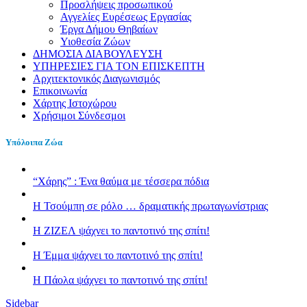
Προσλήψεις προσωπικού
Αγγελίες Ευρέσεως Εργασίας
Έργα Δήμου Θηβαίων
Υιοθεσία Ζώων
ΔΗΜΟΣΙΑ ΔΙΑΒΟΥΛΕΥΣΗ
ΥΠΗΡΕΣΙΕΣ ΓΙΑ ΤΟΝ ΕΠΙΣΚΕΠΤΗ
Αρχιτεκτονικός Διαγωνισμός
Επικοινωνία
Χάρτης Ιστοχώρου
Χρήσιμοι Σύνδεσμοι
Υπόλοιπα Ζώα
“Χάρης” : Ένα θαύμα με τέσσερα πόδια
H Τσούμπη σε ρόλο … δραματικής πρωταγωνίστριας
Η ΖΙΖΕΛ ψάχνει το παντοτινό της σπίτι!
H Έμμα ψάχνει το παντοτινό της σπίτι!
Η Πάολα ψάχνει το παντοτινό της σπίτι!
Sidebar