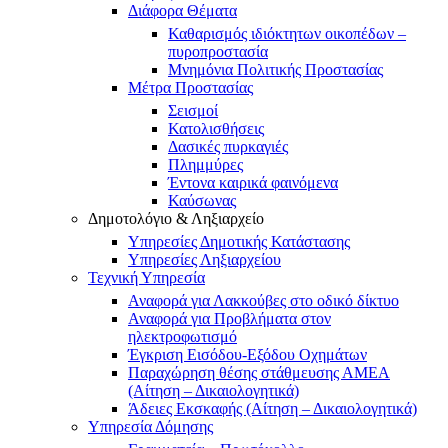
Διάφορα Θέματα
Καθαρισμός ιδιόκτητων οικοπέδων –
πυροπροστασία
Μνημόνια Πολιτικής Προστασίας
Μέτρα Προστασίας
Σεισμοί
Κατολισθήσεις
Δασικές πυρκαγιές
Πλημμύρες
Έντονα καιρικά φαινόμενα
Καύσωνας
Δημοτολόγιο & Ληξιαρχείο
Υπηρεσίες Δημοτικής Κατάστασης
Υπηρεσίες Ληξιαρχείου
Τεχνική Υπηρεσία
Αναφορά για Λακκούβες στο οδικό δίκτυο
Αναφορά για Προβλήματα στον
ηλεκτροφωτισμό
Έγκριση Εισόδου-Εξόδου Οχημάτων
Παραχώρηση θέσης στάθμευσης ΑΜΕΑ
(Αίτηση – Δικαιολογητικά)
Άδειες Εκσκαφής (Αίτηση – Δικαιολογητικά)
Υπηρεσία Δόμησης