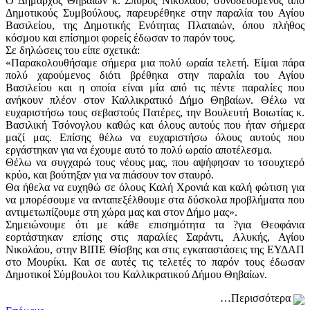
Ο Δήμαρχος Θηβαίων κ. Σπύρος Νικολάου, συνοδευόμενος από
Δημοτικούς Συμβούλους, παρευρέθηκε στην παραλία του Αγίου
Βασιλείου, της Δημοτικής Ενότητας Πλαταιών, όπου πλήθος
κόσμου και επίσημοι φορείς έδωσαν το παρόν τους.
Σε δηλώσεις του είπε σχετικά:
«Παρακολουθήσαμε σήμερα μια πολύ ωραία τελετή. Είμαι πάρα
πολύ χαρούμενος διότι βρέθηκα στην παραλία του Αγίου
Βασιλείου και η οποία είναι μία από τις πέντε παραλίες που
ανήκουν πλέον στον Καλλικρατικό Δήμο Θηβαίων. Θέλω να
ευχαριστήσω τους σεβαστούς Πατέρες, την Βουλευτή Βοιωτίας κ.
Βασιλική Τσόνογλου καθώς και όλους αυτούς που ήταν σήμερα
μαζί μας. Επίσης θέλω να ευχαριστήσω όλους αυτούς που
εργάστηκαν για να έχουμε αυτό το πολύ ωραίο αποτέλεσμα.
Θέλω να συγχαρώ τους νέους μας, που αψήφησαν το τσουχτερό
κρύο, και βούτηξαν για να πιάσουν τον σταυρό.
Θα ήθελα να ευχηθώ σε όλους Καλή Χρονιά και καλή φώτιση για
να μπορέσουμε να ανταπεξέλθουμε στα δύσκολα προβλήματα που
αντιμετωπίζουμε στη χώρα μας και στον Δήμο μας».
Σημειώνουμε ότι με κάθε επισημότητα τα ?για Θεοφάνια
εορτάστηκαν επίσης στις παραλίες Σαράντι, Αλυκής, Αγίου
Νικολάου, στην ΒΙΠΕ Θίσβης και στις εγκαταστάσεις της ΕΥΔΑΠ
στο Μουρίκι. Και σε αυτές τις τελετές το παρόν τους έδωσαν
Δημοτικοί Σύμβουλοι του Καλλικρατικού Δήμου Θηβαίων.
…Περισσότερα