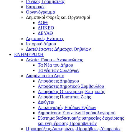
Γενικός Γραμματέας
Επιτροπές
Οργανόγραμμα
Δημοτικοί Φορείς και Οργανισμοί
ΔΟΘ
ΔΗΚΕΘ
ΔΕΥΑΘ
Δημοτικές Ενότητες
Ιστορικό Δήμου
Διατελέσαντες Δήμαρχοι Θηβαίων
ΕΝΗΜΕΡΩΣΗ
Δελτία Τύπου – Ανακοινώσεις
Τα Νέα του Δήμου
Τα νέα των Συλλόγων
Διαφάνεια στο Δήμο
Αποφάσεις Δημάρχου
Αποφάσεις Δημοτικού Συμβουλίου
Αποφάσεις Οικονομικής Επιτροπής
Αποφάσεις Ποιότητας Ζωής
Διαύγεια
Απολογισμός Εσόδων Εξόδων
Δημοσίευση Στοιχείων Προϋπολογισμού
Σύστημα διαδικτυακής υπηρεσίας διαχείρισης
και ενημέρωσης Προμηθευτών
Προκηρύξεις-Διακηρύξεις-Προμήθειες-Υπηρεσίες