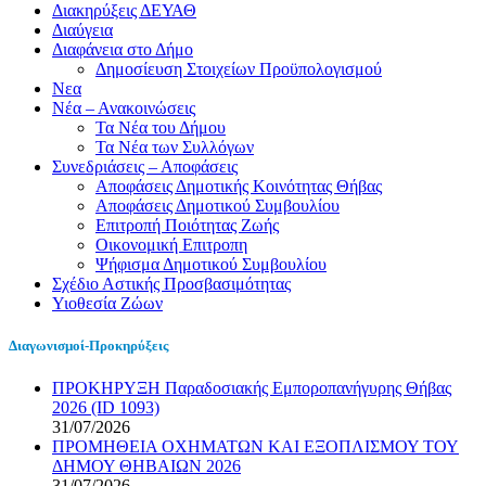
Διακηρύξεις ΔΕΥΑΘ
Διαύγεια
Διαφάνεια στο Δήμο
Δημοσίευση Στοιχείων Προϋπολογισμού
Νεα
Νέα – Ανακοινώσεις
Τα Νέα του Δήμου
Τα Νέα των Συλλόγων
Συνεδριάσεις – Αποφάσεις
Αποφάσεις Δημοτικής Κοινότητας Θήβας
Αποφάσεις Δημοτικού Συμβουλίου
Επιτροπή Ποιότητας Ζωής
Οικονομική Επιτροπη
Ψήφισμα Δημοτικού Συμβουλίου
Σχέδιο Αστικής Προσβασιμότητας
Υιοθεσία Ζώων
Διαγωνισμοί-Προκηρύξεις
ΠΡΟΚΗΡΥΞΗ Παραδοσιακής Εμποροπανήγυρης Θήβας
2026 (ID 1093)
31/07/2026
ΠΡΟΜΗΘΕΙΑ ΟΧΗΜΑΤΩΝ ΚΑΙ ΕΞΟΠΛΙΣΜΟΥ ΤΟΥ
ΔΗΜΟΥ ΘΗΒΑΙΩΝ 2026
31/07/2026