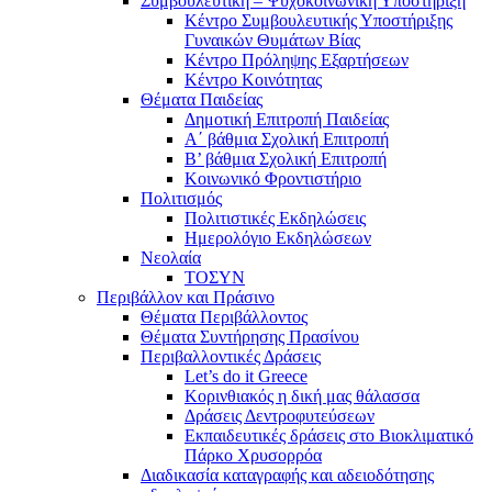
Συμβουλευτική – Ψυχοκοινωνική Υποστήριξη
Κέντρο Συμβουλευτικής Υποστήριξης
Γυναικών Θυμάτων Βίας
Κέντρο Πρόληψης Εξαρτήσεων
Κέντρο Κοινότητας
Θέματα Παιδείας
Δημοτική Επιτροπή Παιδείας
Α΄ βάθμια Σχολική Επιτροπή
B’ βάθμια Σχολική Επιτροπή
Κοινωνικό Φροντιστήριο
Πολιτισμός
Πολιτιστικές Εκδηλώσεις
Ημερολόγιο Εκδηλώσεων
Νεολαία
ΤΟΣΥΝ
Περιβάλλον και Πράσινο
Θέματα Περιβάλλοντος
Θέματα Συντήρησης Πρασίνου
Περιβαλλοντικές Δράσεις
Let’s do it Greece
Kορινθιακός η δική μας θάλασσα
Δράσεις Δεντροφυτεύσεων
Εκπαιδευτικές δράσεις στο Βιοκλιματικό
Πάρκο Χρυσορρόα
Διαδικασία καταγραφής και αδειοδότησης