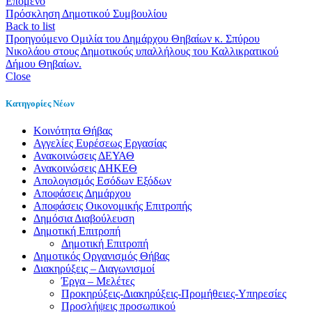
Επόμενο
Πρόσκληση Δημοτικού Συμβουλίου
Back to list
Προηγούμενο
Ομιλία του Δημάρχου Θηβαίων κ. Σπύρου
Νικολάου στους Δημοτικούς υπαλλήλους του Καλλικρατικού
Δήμου Θηβαίων.
Close
Κατηγορίες Νέων
Kοινότητα Θήβας
Αγγελίες Ευρέσεως Εργασίας
Ανακοινώσεις ΔΕΥΑΘ
Ανακοινώσεις ΔΗΚΕΘ
Απολογισμός Εσόδων Εξόδων
Αποφάσεις Δημάρχου
Αποφάσεις Οικονομικής Επιτροπής
Δημόσια Διαβούλευση
Δημοτική Επιτροπή
Δημοτική Επιτροπή
Δημοτικός Οργανισμός Θήβας
Διακηρύξεις – Διαγωνισμοί
Έργα – Μελέτες
Προκηρύξεις-Διακηρύξεις-Προμήθειες-Υπηρεσίες
Προσλήψεις προσωπικού