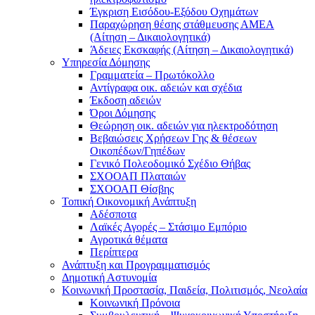
Έγκριση Εισόδου-Εξόδου Οχημάτων
Παραχώρηση θέσης στάθμευσης ΑΜΕΑ
(Αίτηση – Δικαιολογητικά)
Άδειες Εκσκαφής (Αίτηση – Δικαιολογητικά)
Υπηρεσία Δόμησης
Γραμματεία – Πρωτόκολλο
Αντίγραφα οικ. αδειών και σχέδια
Έκδοση αδειών
Όροι Δόμησης
Θεώρηση οικ. αδειών για ηλεκτροδότηση
Βεβαιώσεις Χρήσεων Γης & θέσεων
Οικοπέδων/Γηπέδων
Γενικό Πολεοδομικό Σχέδιο Θήβας
ΣΧΟΟΑΠ Πλαταιών
ΣΧΟΟΑΠ Θίσβης
Τοπική Οικονομική Ανάπτυξη
Αδέσποτα
Λαϊκές Αγορές – Στάσιμο Εμπόριο
Αγροτικά θέματα
Περίπτερα
Ανάπτυξη και Προγραμματισμός
Δημοτική Αστυνομία
Κοινωνική Προστασία, Παιδεία, Πολιτισμός, Νεολαία
Κοινωνική Πρόνοια