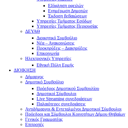
Εξόφληση οφειλών
Ενημέρωση Δημοτών
Έκδοση βεβαιώσεων
Υπηρεσίες Τμήματος Εσόδων
Υπηρεσίες Τμήματος Περιουσίας
ΔΕΥΑΘ
Διοικητικό Συμβούλιο
Νέα – Ανακοινώσεις
Προκηρύξεις – Διακηρύξεις
Επικοινωνία
Ηλεκτρονικές Υπηρεσίες
Εθνική Πύλη Ερμής
ΔΙΟΙΚΗΣΗ
Δήμαρχος
Δημοτικό Συμβούλιο
Πρόεδρος Δημοτικού Συμβουλίου
Δημοτικοί Σύμβουλοι
Live Streaming συνεδριάσεων
Παλαιότερες συνεδριάσεις
Αντιδήμαρχοι & Εντεταλμένοι Δημοτικοί Σύμβουλοι
Πρόεδροι και Σύμβουλοι Κοινοτήτων Δήμου Θηβαίων
Γενικός Γραμματέας
Επιτροπές