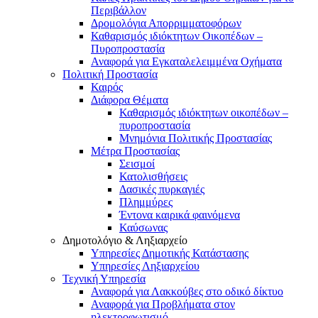
Περιβάλλον
Δρομολόγια Απορριμματοφόρων
Καθαρισμός ιδιόκτητων Οικοπέδων –
Πυροπροστασία
Αναφορά για Εγκαταλελειμμένα Οχήματα
Πολιτική Προστασία
Καιρός
Διάφορα Θέματα
Καθαρισμός ιδιόκτητων οικοπέδων –
πυροπροστασία
Μνημόνια Πολιτικής Προστασίας
Μέτρα Προστασίας
Σεισμοί
Κατολισθήσεις
Δασικές πυρκαγιές
Πλημμύρες
Έντονα καιρικά φαινόμενα
Καύσωνας
Δημοτολόγιο & Ληξιαρχείο
Υπηρεσίες Δημοτικής Κατάστασης
Υπηρεσίες Ληξιαρχείου
Τεχνική Υπηρεσία
Αναφορά για Λακκούβες στο οδικό δίκτυο
Αναφορά για Προβλήματα στον
ηλεκτροφωτισμό