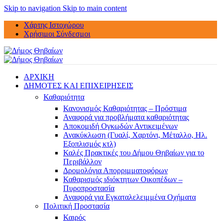
Skip to navigation
Skip to main content
Χάρτης Ιστοχώρου
Χρήσιμοι Σύνδεσμοι
ΑΡΧΙΚΗ
ΔΗΜΟΤΕΣ ΚΑΙ ΕΠΙΧΕΙΡΗΣΕΙΣ
Καθαριότητα
Κανονισμός Καθαριότητας – Πρόστιμα
Αναφορά για προβλήματα καθαριότητας
Αποκομιδή Ογκωδών Αντικειμένων
Ανακύκλωση (Γυαλί, Χαρτόνι, Μέταλλο, Ηλ.
Εξοπλισμός κτλ)
Καλές Πρακτικές του Δήμου Θηβαίων για το
Περιβάλλον
Δρομολόγια Απορριμματοφόρων
Καθαρισμός ιδιόκτητων Οικοπέδων –
Πυροπροστασία
Αναφορά για Εγκαταλελειμμένα Οχήματα
Πολιτική Προστασία
Καιρός