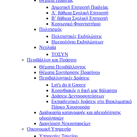
Θέματα Παιδείας
Δημοτική Επιτροπή Παιδείας
Α΄ βάθμια Σχολική Επιτροπή
B’ βάθμια Σχολική Επιτροπή
Κοινωνικό Φροντιστήριο
Πολιτισμός
Πολιτιστικές Εκδηλώσεις
Ημερολόγιο Εκδηλώσεων
Νεολαία
ΤΟΣΥΝ
Περιβάλλον και Πράσινο
Θέματα Περιβάλλοντος
Θέματα Συντήρησης Πρασίνου
Περιβαλλοντικές Δράσεις
Let’s do it Greece
Kορινθιακός η δική μας θάλασσα
Δράσεις Δεντροφυτεύσεων
Εκπαιδευτικές δράσεις στο Βιοκλιματικό
Πάρκο Χρυσορρόα
Διαδικασία καταγραφής και αδειοδότησης
υδροληψιών
Διαχείριση Νεκροταφείων
Οικονομική Υπηρεσία
Υπηρεσίες Ταμείου