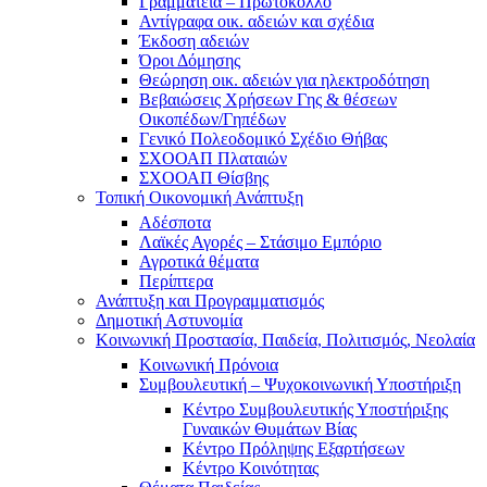
Γραμματεία – Πρωτόκολλο
Αντίγραφα οικ. αδειών και σχέδια
Έκδοση αδειών
Όροι Δόμησης
Θεώρηση οικ. αδειών για ηλεκτροδότηση
Βεβαιώσεις Χρήσεων Γης & θέσεων
Οικοπέδων/Γηπέδων
Γενικό Πολεοδομικό Σχέδιο Θήβας
ΣΧΟΟΑΠ Πλαταιών
ΣΧΟΟΑΠ Θίσβης
Τοπική Οικονομική Ανάπτυξη
Αδέσποτα
Λαϊκές Αγορές – Στάσιμο Εμπόριο
Αγροτικά θέματα
Περίπτερα
Ανάπτυξη και Προγραμματισμός
Δημοτική Αστυνομία
Κοινωνική Προστασία, Παιδεία, Πολιτισμός, Νεολαία
Κοινωνική Πρόνοια
Συμβουλευτική – Ψυχοκοινωνική Υποστήριξη
Κέντρο Συμβουλευτικής Υποστήριξης
Γυναικών Θυμάτων Βίας
Κέντρο Πρόληψης Εξαρτήσεων
Κέντρο Κοινότητας