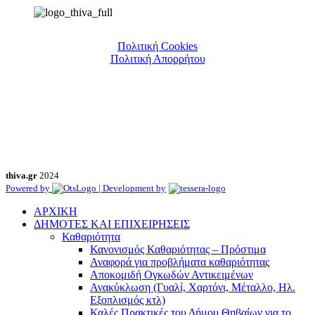
Πολιτική Cookies
Πολιτική Απορρήτου
thiva.gr
2024
Powered by
| Development by
ΑΡΧΙΚΗ
ΔΗΜΟΤΕΣ ΚΑΙ ΕΠΙΧΕΙΡΗΣΕΙΣ
Καθαριότητα
Κανονισμός Καθαριότητας – Πρόστιμα
Αναφορά για προβλήματα καθαριότητας
Αποκομιδή Ογκωδών Αντικειμένων
Ανακύκλωση (Γυαλί, Χαρτόνι, Μέταλλο, Ηλ.
Εξοπλισμός κτλ)
Καλές Πρακτικές του Δήμου Θηβαίων για το