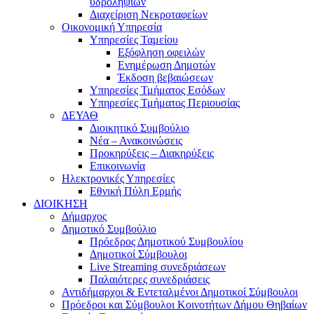
υδροληψιών
Διαχείριση Νεκροταφείων
Οικονομική Υπηρεσία
Υπηρεσίες Ταμείου
Εξόφληση οφειλών
Ενημέρωση Δημοτών
Έκδοση βεβαιώσεων
Υπηρεσίες Τμήματος Εσόδων
Υπηρεσίες Τμήματος Περιουσίας
ΔΕΥΑΘ
Διοικητικό Συμβούλιο
Νέα – Ανακοινώσεις
Προκηρύξεις – Διακηρύξεις
Επικοινωνία
Ηλεκτρονικές Υπηρεσίες
Εθνική Πύλη Ερμής
ΔΙΟΙΚΗΣΗ
Δήμαρχος
Δημοτικό Συμβούλιο
Πρόεδρος Δημοτικού Συμβουλίου
Δημοτικοί Σύμβουλοι
Live Streaming συνεδριάσεων
Παλαιότερες συνεδριάσεις
Αντιδήμαρχοι & Εντεταλμένοι Δημοτικοί Σύμβουλοι
Πρόεδροι και Σύμβουλοι Κοινοτήτων Δήμου Θηβαίων