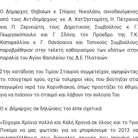
Ο Δήμαρχος Θηβαίων κ. Σπύρος Νικολάου, συνοδευόμενος
από τους Αντιδημάρχους κκ. Α. Χατζησταμάτη, Η. Πέτραινα
και Π. Ζερικιώτη, τους Δημοτικούς Συμβούλους κ. Γ.
Γεωργακόπουλο και Γ. Σδόνα, τον Πρόεδρο της Τ.Κ.
Καπαρελλίου κ. Γ. Θανάσαινα και Τοπικούς Συμβούλους
παραβρέθηκαν στην τελετή καθαγιασμού των υδάτων στην
παραλία του Αγίου Βασιλείου της Δ.Ε. Πλαταιών.
Στην κατάδυση του Τιμίου Σταυρού συμμετείχαν, αψηφώντας
το τσουχτερό κρύο, οχτώ τολμηροί νέοι, που βούτηξαν στα
παγωμένα νερά του Κορινθιακού, όπως προστάζει το έθιμο,
για να πιάσουν το σταυρό και λάβουν την ευλογία Του.
Ο κ. Δήμαρχος σε δηλώσεις του είπε σχετικά:
«Εύχομαι Χρόνια πολλά και Καλή Χρονιά σε όλους και το ?γιο
Πνεύμα να μας φωτίσει για να μπορέσουμε το 2013 να
ανταπεξέλθουμε στις δύσκολες στιγμές που περνάμε με