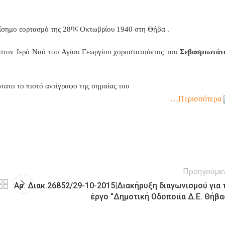
ης
ίσημο εορτασμό της 28
Οκτωβρίου 1940 στη Θήβα .
 στον Ιερό Ναό του Αγίου Γεωργίου χοροστατούντος του
Σεβασμιωτάτ
τατο το πιστό αντίγραφο της σημαίας του
…Περισσότερα
Προηγούμε
Αρ. Διακ.26852/29-10-2015|Διακήρυξη διαγωνισμού για 
έργο “Δημοτική Οδοποιία Δ.Ε. Θήβα