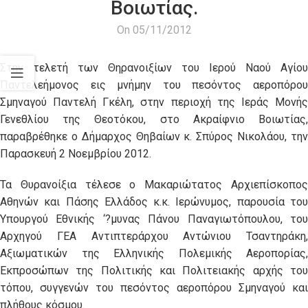
Βοιωτίας.
On 05/11/2012
Στην τελετή των Θηρανοιξίων του Ιερού Ναού Αγίου
Παντελεήμονος εις μνήμην του πεσόντος αεροπόρου
Σμηναγού Παντελή Γκέλη, στην περιοχή της Ιεράς Μονής
Γενεθλίου της Θεοτόκου, στο Ακραίφνιο Βοιωτίας,
παραβρέθηκε ο Δήμαρχος Θηβαίων κ. Σπύρος Νικολάου, την
Παρασκευή 2 Νοεμβρίου 2012.
Τα Θυρανοίξια τέλεσε ο Μακαριώτατος Αρχιεπίσκοπος
Αθηνών και Πάσης Ελλάδος κ.κ. Ιερώνυμος, παρουσία του
Υπουργού Εθνικής ‘?μυνας Πάνου Παναγιωτόπουλου, του
Αρχηγού ΓΕΑ Αντιπτεράρχου Αντώνιου Τσαντηράκη,
Αξιωματικών της Ελληνικής Πολεμικής Αεροπορίας,
Εκπροσώπων της Πολιτικής και Πολιτειακής αρχής του
τόπου, συγγενών του πεσόντος αεροπόρου Σμηναγού και
πλήθους κόσμου.