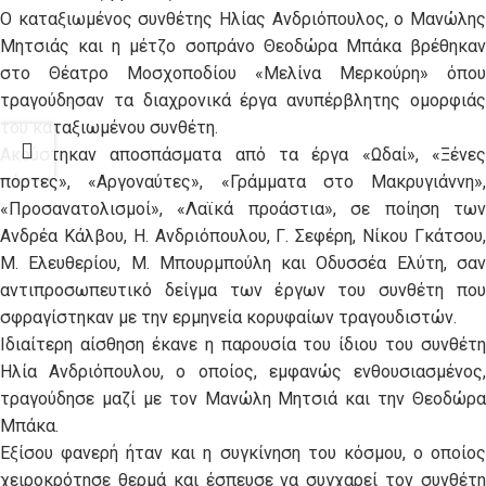
Ο καταξιωμένος συνθέτης Ηλίας Ανδριόπουλος, ο Μανώλης
Μητσιάς και η μέτζο σοπράνο Θεοδώρα Μπάκα βρέθηκαν
στο Θέατρο Μοσχοποδίου «Μελίνα Μερκούρη» όπου
τραγούδησαν τα διαχρονικά έργα ανυπέρβλητης ομορφιάς
του καταξιωμένου συνθέτη.
Ακούστηκαν αποσπάσματα από τα έργα «Ωδαί», «Ξένες
πόρτες», «Αργοναύτες», «Γράμματα στο Μακρυγιάννη»,
«Προσανατολισμοί», «Λαϊκά προάστια», σε ποίηση των
Ανδρέα Κάλβου, Η. Ανδριόπουλου, Γ. Σεφέρη, Νίκου Γκάτσου,
Μ. Ελευθερίου, Μ. Μπουρμπούλη και Οδυσσέα Ελύτη, σαν
αντιπροσωπευτικό δείγμα των έργων του συνθέτη που
σφραγίστηκαν με την ερμηνεία κορυφαίων τραγουδιστών.
Ιδιαίτερη αίσθηση έκανε η παρουσία του ίδιου του συνθέτη
Ηλία Ανδριόπουλου, ο οποίος, εμφανώς ενθουσιασμένος,
τραγούδησε μαζί με τον Μανώλη Μητσιά και την Θεοδώρα
Μπάκα.
Εξίσου φανερή ήταν και η συγκίνηση του κόσμου, ο οποίος
χειροκρότησε θερμά και έσπευσε να συγχαρεί τον συνθέτη