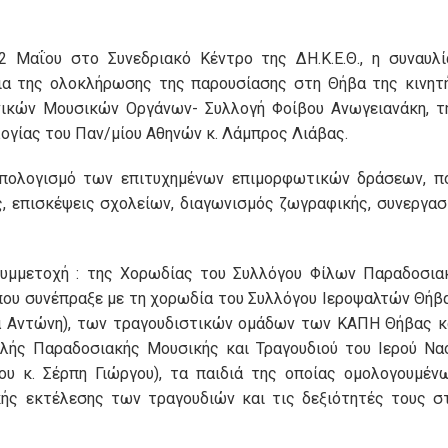
 Μαΐου στο Συνεδριακό Κέντρο της ΔΗ.Κ.Ε.Θ., η συναυλί
ια της ολοκλήρωσης της παρουσίασης στη Θήβα της κινητ
νικών Μουσικών Οργάνων- Συλλογή Φοίβου Ανωγειανάκη, τ
λογίας του Παν/μίου Αθηνών κ. Λάμπρος Λιάβας.
απολογισμό των επιτυχημένων επιμορφωτικών δράσεων, π
ς, επισκέψεις σχολείων, διαγωνισμός ζωγραφικής, συνεργασ
υμμετοχή : της Χορωδίας του Συλλόγου Φίλων Παραδοσια
 που συνέπραξε με τη χορωδία του Συλλόγου Ιεροψαλτών Θήβ
υχά Αντώνη), των τραγουδιστικών ομάδων των ΚΑΠΗ Θήβας κ
ολής Παραδοσιακής Μουσικής και Τραγουδιού του Ιερού Να
ου κ. Σέρπη Γιώργου), τα παιδιά της οποίας ομολογουμέν
κής εκτέλεσης των τραγουδιών και τις δεξιότητές τους σ