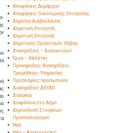
Αποφάσεις Δημάρχου
Αποφάσεις Οικονομικής Επιτροπής
α-
Δημόσια Διαβούλευση
ής
Δημοτική Επιτροπή
ην
Δημοτική Επιτροπή
Δημοτικός Οργανισμός Θήβας
Διακηρύξεις – Διαγωνισμοί
ου
Έργα – Μελέτες
ία
Προκηρύξεις-Διακηρύξεις-
Προμήθειες-Υπηρεσίες
Προσλήψεις προσωπικού
κή
Διακηρύξεις ΔΕΥΑΘ
ας
Διαύγεια
αι
Διαφάνεια στο Δήμο
ού
Δημοσίευση Στοιχείων
ως
Προϋπολογισμού
τα
Νεα
Νέα – Ανακοινώσεις