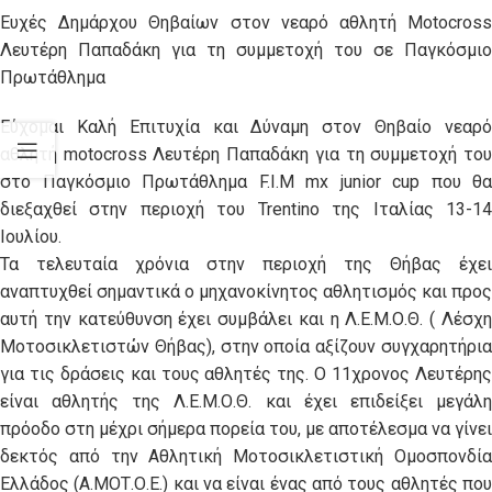
Ευχές Δημάρχου Θηβαίων στον νεαρό αθλητή Motocross
Λευτέρη Παπαδάκη για τη συμμετοχή του σε Παγκόσμιο
Πρωτάθλημα
Εύχομαι Καλή Επιτυχία και Δύναμη στον Θηβαίο νεαρό
αθλητή motocross Λευτέρη Παπαδάκη για τη συμμετοχή του
στο Παγκόσμιο Πρωτάθλημα F.I.M mx junior cup που θα
διεξαχθεί στην περιοχή του Trentino της Ιταλίας 13-14
Ιουλίου.
Τα τελευταία χρόνια στην περιοχή της Θήβας έχει
αναπτυχθεί σημαντικά ο μηχανοκίνητος αθλητισμός και προς
αυτή την κατεύθυνση έχει συμβάλει και η Λ.Ε.Μ.Ο.Θ. ( Λέσχη
Μοτοσικλετιστών Θήβας), στην οποία αξίζουν συγχαρητήρια
για τις δράσεις και τους αθλητές της. Ο 11χρονος Λευτέρης
είναι αθλητής της Λ.Ε.Μ.Ο.Θ. και έχει επιδείξει μεγάλη
πρόοδο στη μέχρι σήμερα πορεία του, με αποτέλεσμα να γίνει
δεκτός από την Αθλητική Μοτοσικλετιστική Ομοσπονδία
Ελλάδος (Α.ΜΟΤ.Ο.Ε.) και να είναι ένας από τους αθλητές που