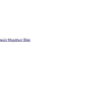
αικών Θυμάτων Βίας