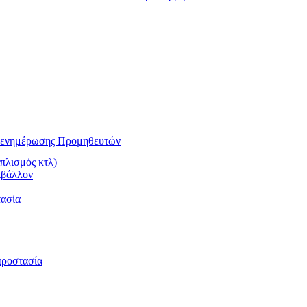
αι ενημέρωσης Προμηθευτών
πλισμός κτλ)
ιβάλλον
τασία
προστασία