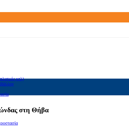
πλισμός κτλ)
ιβάλλον
τασία
νώνδας στη Θήβα
προστασία