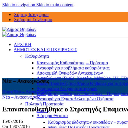
Skip to navigation
Skip to main content
Χάρτης Ιστοχώρου
Χρήσιμοι Σύνδεσμοι
ΑΡΧΙΚΗ
ΔΗΜΟΤΕΣ ΚΑΙ ΕΠΙΧΕΙΡΗΣΕΙΣ
Καθαριότητα
Κανονισμός Καθαριότητας – Πρόστιμα
Αναφορά για προβλήματα καθαριότητας
Αποκομιδή Ογκωδών Αντικειμένων
Ανακύκλωση (Γυαλί, Χαρτόνι, Μέταλλο, Ηλ. Εξο
Νέα – Ανακοινώσεις
Καλές Πρακτικές του Δήμου Θηβαίων για το Περ
Δρομολόγια Απορριμματοφόρων
Home
Νέα – Ανακοινώσεις
Καθαρισμός ιδιόκτητων Οικοπέδων – Πυροπροσ
Νέα – Ανακοινώσεις
Αναφορά για Εγκαταλελειμμένα Οχήματα
Πολιτική Προστασία
Επανατοποθετήθηκε ο Στρατηγός Επαμει
Καιρός
Διάφορα Θέματα
15/07/2016
Καθαρισμός ιδιόκτητων οικοπέδων – πυρο
On 15/07/2016
Μνημόνια Πολιτικής Προστασίας