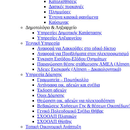
Κατολισθήσεις
Δασικές πυρκαγιές
Πλημμύρες
Έντονα καιρικά φαινόμενα
Καύσωνας
Δημοτολόγιο & Ληξιαρχείο
Υπηρεσίες Δημοτικής Κατάστασης
Υπηρεσίες Ληξιαρχείου
Τεχνική Υπηρεσία
Αναφορά για Λακκούβες στο οδικό δίκτυο
Αναφορά για Προβλήματα στον ηλεκτροφωτισμό
Έγκριση Εισόδου-Εξόδου Οχημάτων
Παραχώρηση θέσης στάθμευσης ΑΜΕΑ (Αίτηση –
Άδειες Εκσκαφής (Αίτηση – Δικαιολογητικά)
Υπηρεσία Δόμησης
Γραμματεία – Πρωτόκολλο
Αντίγραφα οικ. αδειών και σχέδια
Έκδοση αδειών
Όροι Δόμησης
Θεώρηση οικ. αδειών για ηλεκτροδότηση
Βεβαιώσεις Χρήσεων Γης & θέσεων Οικοπέδων
Γενικό Πολεοδομικό Σχέδιο Θήβας
ΣΧΟΟΑΠ Πλαταιών
ΣΧΟΟΑΠ Θίσβης
Τοπική Οικονομική Ανάπτυξη