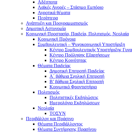
Αδέσποτα
Λαϊκές Αγορές – Στάσιμο Εμπόριο
Αγροτικά θέματα
Περίπτερα
Ανάπτυξη και Προγραμματισμός
Δημοτική Αστυνομία
Κοινωνική Προστασία, Παιδεία, Πολιτισμός, Νεολαία
Κοινωνική Πρόνοια
Συμβουλευτική – Ψυχοκοινωνική Υποστήριξη
Κέντρο Συμβουλευτικής Υποστήριξης Γυν
Κέντρο Πρόληψης Εξαρτήσεων
Κέντρο Κοινότητας
Θέματα Παιδείας
Δημοτική Επιτροπή Παιδείας
Α΄ βάθμια Σχολική Επιτροπή
B’ βάθμια Σχολική Επιτροπή
Κοινωνικό Φροντιστήριο
Πολιτισμός
Πολιτιστικές Εκδηλώσεις
Ημερολόγιο Εκδηλώσεων
Νεολαία
ΤΟΣΥΝ
Περιβάλλον και Πράσινο
Θέματα Περιβάλλοντος
Θέματα Συντήρησης Πρασίνου