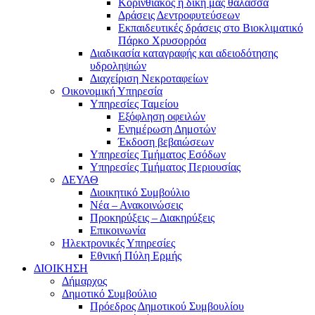
Kορινθιακός η δική μας θάλασσα
Δράσεις Δεντροφυτεύσεων
Εκπαιδευτικές δράσεις στο Βιοκλιματικό
Πάρκο Χρυσορρόα
Διαδικασία καταγραφής και αδειοδότησης
υδροληψιών
Διαχείριση Νεκροταφείων
Οικονομική Υπηρεσία
Υπηρεσίες Ταμείου
Εξόφληση οφειλών
Ενημέρωση Δημοτών
Έκδοση βεβαιώσεων
Υπηρεσίες Τμήματος Εσόδων
Υπηρεσίες Τμήματος Περιουσίας
ΔΕΥΑΘ
Διοικητικό Συμβούλιο
Νέα – Ανακοινώσεις
Προκηρύξεις – Διακηρύξεις
Επικοινωνία
Ηλεκτρονικές Υπηρεσίες
Εθνική Πύλη Ερμής
ΔΙΟΙΚΗΣΗ
Δήμαρχος
Δημοτικό Συμβούλιο
Πρόεδρος Δημοτικού Συμβουλίου