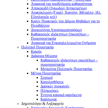
Αναφορά για προβλήματα καθαριότητας
Αποκομιδή Ογκωδών Αντικειμένων
Ανακύκλωση (Γυαλί, Χαρτόνι, Μέταλλο, Ηλ.
Εξοπλισμός κτλ)
Καλές Πρακτικές του Δήμου Θηβαίων για το
Περιβάλλον
Δρομολόγια Απορριμματοφόρων
Καθαρισμός ιδιόκτητων Οικοπέδων –
Πυροπροστασία
Αναφορά για Εγκαταλελειμμένα Οχήματα
Πολιτική Προστασία
Καιρός
Διάφορα Θέματα
Καθαρισμός ιδιόκτητων οικοπέδων –
πυροπροστασία
Μνημόνια Πολιτικής Προστασίας
Μέτρα Προστασίας
Σεισμοί
Κατολισθήσεις
Δασικές πυρκαγιές
Πλημμύρες
Έντονα καιρικά φαινόμενα
Καύσωνας
Δημοτολόγιο & Ληξιαρχείο
Υπηρεσίες Δημοτικής Κατάστασης