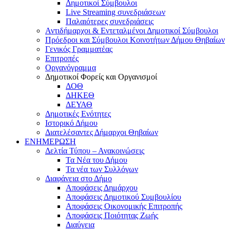
Δημοτικοί Σύμβουλοι
Live Streaming συνεδριάσεων
Παλαιότερες συνεδριάσεις
Αντιδήμαρχοι & Εντεταλμένοι Δημοτικοί Σύμβουλοι
Πρόεδροι και Σύμβουλοι Κοινοτήτων Δήμου Θηβαίων
Γενικός Γραμματέας
Επιτροπές
Οργανόγραμμα
Δημοτικοί Φορείς και Οργανισμοί
ΔΟΘ
ΔΗΚΕΘ
ΔΕΥΑΘ
Δημοτικές Ενότητες
Ιστορικό Δήμου
Διατελέσαντες Δήμαρχοι Θηβαίων
ΕΝΗΜΕΡΩΣΗ
Δελτία Τύπου – Ανακοινώσεις
Τα Νέα του Δήμου
Τα νέα των Συλλόγων
Διαφάνεια στο Δήμο
Αποφάσεις Δημάρχου
Αποφάσεις Δημοτικού Συμβουλίου
Αποφάσεις Οικονομικής Επιτροπής
Αποφάσεις Ποιότητας Ζωής
Διαύγεια