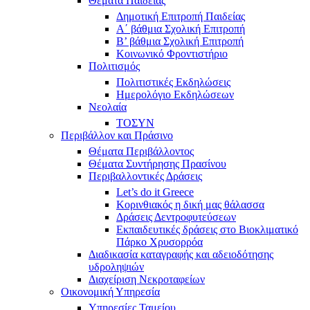
Θέματα Παιδείας
Δημοτική Επιτροπή Παιδείας
Α΄ βάθμια Σχολική Επιτροπή
B’ βάθμια Σχολική Επιτροπή
Κοινωνικό Φροντιστήριο
Πολιτισμός
Πολιτιστικές Εκδηλώσεις
Ημερολόγιο Εκδηλώσεων
Νεολαία
ΤΟΣΥΝ
Περιβάλλον και Πράσινο
Θέματα Περιβάλλοντος
Θέματα Συντήρησης Πρασίνου
Περιβαλλοντικές Δράσεις
Let’s do it Greece
Kορινθιακός η δική μας θάλασσα
Δράσεις Δεντροφυτεύσεων
Εκπαιδευτικές δράσεις στο Βιοκλιματικό
Πάρκο Χρυσορρόα
Διαδικασία καταγραφής και αδειοδότησης
υδροληψιών
Διαχείριση Νεκροταφείων
Οικονομική Υπηρεσία
Υπηρεσίες Ταμείου