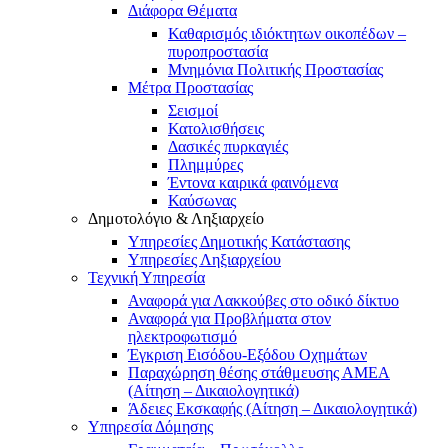
Διάφορα Θέματα
Καθαρισμός ιδιόκτητων οικοπέδων –
πυροπροστασία
Μνημόνια Πολιτικής Προστασίας
Μέτρα Προστασίας
Σεισμοί
Κατολισθήσεις
Δασικές πυρκαγιές
Πλημμύρες
Έντονα καιρικά φαινόμενα
Καύσωνας
Δημοτολόγιο & Ληξιαρχείο
Υπηρεσίες Δημοτικής Κατάστασης
Υπηρεσίες Ληξιαρχείου
Τεχνική Υπηρεσία
Αναφορά για Λακκούβες στο οδικό δίκτυο
Αναφορά για Προβλήματα στον
ηλεκτροφωτισμό
Έγκριση Εισόδου-Εξόδου Οχημάτων
Παραχώρηση θέσης στάθμευσης ΑΜΕΑ
(Αίτηση – Δικαιολογητικά)
Άδειες Εκσκαφής (Αίτηση – Δικαιολογητικά)
Υπηρεσία Δόμησης