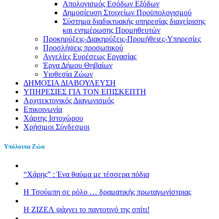
Απολογισμός Εσόδων Εξόδων
Δημοσίευση Στοιχείων Προϋπολογισμού
Σύστημα διαδικτυακής υπηρεσίας διαχείρισης
και ενημέρωσης Προμηθευτών
Προκηρύξεις-Διακηρύξεις-Προμήθειες-Υπηρεσίες
Προσλήψεις προσωπικού
Αγγελίες Ευρέσεως Εργασίας
Έργα Δήμου Θηβαίων
Υιοθεσία Ζώων
ΔΗΜΟΣΙΑ ΔΙΑΒΟΥΛΕΥΣΗ
ΥΠΗΡΕΣΙΕΣ ΓΙΑ ΤΟΝ ΕΠΙΣΚΕΠΤΗ
Αρχιτεκτονικός Διαγωνισμός
Επικοινωνία
Χάρτης Ιστοχώρου
Χρήσιμοι Σύνδεσμοι
Υπόλοιπα Ζώα
“Χάρης” : Ένα θαύμα με τέσσερα πόδια
H Τσούμπη σε ρόλο … δραματικής πρωταγωνίστριας
Η ΖΙΖΕΛ ψάχνει το παντοτινό της σπίτι!