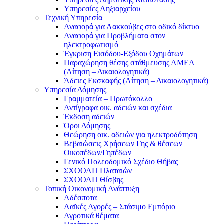
Υπηρεσίες Ληξιαρχείου
Τεχνική Υπηρεσία
Αναφορά για Λακκούβες στο οδικό δίκτυο
Αναφορά για Προβλήματα στον
ηλεκτροφωτισμό
Έγκριση Εισόδου-Εξόδου Οχημάτων
Παραχώρηση θέσης στάθμευσης ΑΜΕΑ
(Αίτηση – Δικαιολογητικά)
Άδειες Εκσκαφής (Αίτηση – Δικαιολογητικά)
Υπηρεσία Δόμησης
Γραμματεία – Πρωτόκολλο
Αντίγραφα οικ. αδειών και σχέδια
Έκδοση αδειών
Όροι Δόμησης
Θεώρηση οικ. αδειών για ηλεκτροδότηση
Βεβαιώσεις Χρήσεων Γης & θέσεων
Οικοπέδων/Γηπέδων
Γενικό Πολεοδομικό Σχέδιο Θήβας
ΣΧΟΟΑΠ Πλαταιών
ΣΧΟΟΑΠ Θίσβης
Τοπική Οικονομική Ανάπτυξη
Αδέσποτα
Λαϊκές Αγορές – Στάσιμο Εμπόριο
Αγροτικά θέματα