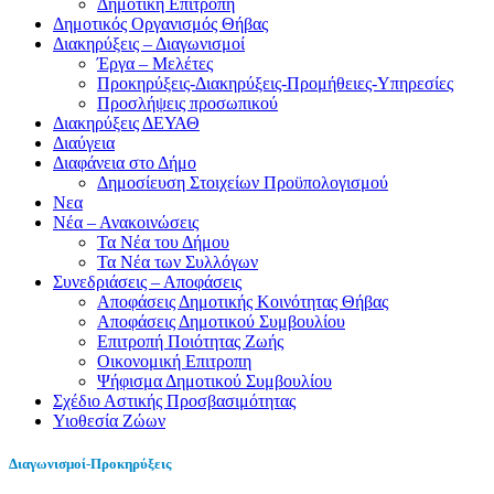
Δημοτική Επιτροπή
Δημοτικός Οργανισμός Θήβας
Διακηρύξεις – Διαγωνισμοί
Έργα – Μελέτες
Προκηρύξεις-Διακηρύξεις-Προμήθειες-Υπηρεσίες
Προσλήψεις προσωπικού
Διακηρύξεις ΔΕΥΑΘ
Διαύγεια
Διαφάνεια στο Δήμο
Δημοσίευση Στοιχείων Προϋπολογισμού
Νεα
Νέα – Ανακοινώσεις
Τα Νέα του Δήμου
Τα Νέα των Συλλόγων
Συνεδριάσεις – Αποφάσεις
Αποφάσεις Δημοτικής Κοινότητας Θήβας
Αποφάσεις Δημοτικού Συμβουλίου
Επιτροπή Ποιότητας Ζωής
Οικονομική Επιτροπη
Ψήφισμα Δημοτικού Συμβουλίου
Σχέδιο Αστικής Προσβασιμότητας
Υιοθεσία Ζώων
Διαγωνισμοί-Προκηρύξεις