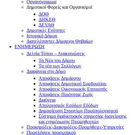
Οργανόγραμμα
Δημοτικοί Φορείς και Οργανισμοί
ΔΟΘ
ΔΗΚΕΘ
ΔΕΥΑΘ
Δημοτικές Ενότητες
Ιστορικό Δήμου
Διατελέσαντες Δήμαρχοι Θηβαίων
ΕΝΗΜΕΡΩΣΗ
Δελτία Τύπου – Ανακοινώσεις
Τα Νέα του Δήμου
Τα νέα των Συλλόγων
Διαφάνεια στο Δήμο
Αποφάσεις Δημάρχου
Αποφάσεις Δημοτικού Συμβουλίου
Αποφάσεις Οικονομικής Επιτροπής
Αποφάσεις Ποιότητας Ζωής
Διαύγεια
Απολογισμός Εσόδων Εξόδων
Δημοσίευση Στοιχείων Προϋπολογισμού
Σύστημα διαδικτυακής υπηρεσίας διαχείρισης
και ενημέρωσης Προμηθευτών
Προκηρύξεις-Διακηρύξεις-Προμήθειες-Υπηρεσίες
Προσλήψεις προσωπικού