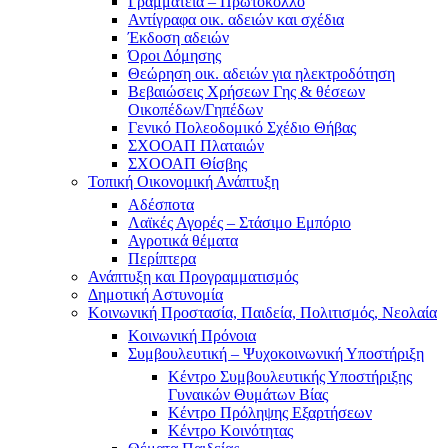
Γραμματεία – Πρωτόκολλο
Αντίγραφα οικ. αδειών και σχέδια
Έκδοση αδειών
Όροι Δόμησης
Θεώρηση οικ. αδειών για ηλεκτροδότηση
Βεβαιώσεις Χρήσεων Γης & θέσεων
Οικοπέδων/Γηπέδων
Γενικό Πολεοδομικό Σχέδιο Θήβας
ΣΧΟΟΑΠ Πλαταιών
ΣΧΟΟΑΠ Θίσβης
Τοπική Οικονομική Ανάπτυξη
Αδέσποτα
Λαϊκές Αγορές – Στάσιμο Εμπόριο
Αγροτικά θέματα
Περίπτερα
Ανάπτυξη και Προγραμματισμός
Δημοτική Αστυνομία
Κοινωνική Προστασία, Παιδεία, Πολιτισμός, Νεολαία
Κοινωνική Πρόνοια
Συμβουλευτική – Ψυχοκοινωνική Υποστήριξη
Κέντρο Συμβουλευτικής Υποστήριξης
Γυναικών Θυμάτων Βίας
Κέντρο Πρόληψης Εξαρτήσεων
Κέντρο Κοινότητας