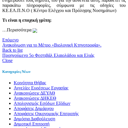
ενημερώσει τους δημότες του για την ασθένεια αυτή, παραθέτει τις
παρακάτω πληροφορίες, σύμφωνα με τις οδηγίες του
ΚΕ.ΕΛ.Π.Ν.Ο ( Κέντρο Ελέγχου και Πρόληψης Νοσημάτων)
Τι είναι η εποχική γρίπη;
…Περισσότερα
Επόμενο
Ανακοίνωση για το Μέτρο «Βιολογική Κτηνοτροφία».
Back to list
Προηγούμενο
5o Φεστιβάλ Ελαιολάδου και Ελιάς
Close
Κατηγορίες Νέων
Kοινότητα Θήβας
Αγγελίες Ευρέσεως Εργασίας
Ανακοινώσεις ΔΕΥΑΘ
Ανακοινώσεις ΔΗΚΕΘ
Απολογισμός Εσόδων Εξόδων
Αποφάσεις Δημάρχου
Αποφάσεις Οικονομικής Επιτροπής
Δημόσια Διαβούλευση
Δημοτική Επιτροπή