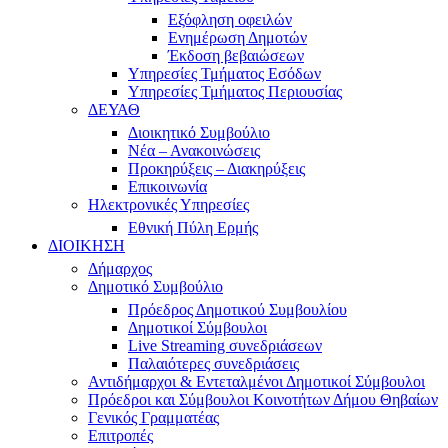
Εξόφληση οφειλών
Ενημέρωση Δημοτών
Έκδοση βεβαιώσεων
Υπηρεσίες Τμήματος Εσόδων
Υπηρεσίες Τμήματος Περιουσίας
ΔΕΥΑΘ
Διοικητικό Συμβούλιο
Νέα – Ανακοινώσεις
Προκηρύξεις – Διακηρύξεις
Επικοινωνία
Ηλεκτρονικές Υπηρεσίες
Εθνική Πύλη Ερμής
ΔΙΟΙΚΗΣΗ
Δήμαρχος
Δημοτικό Συμβούλιο
Πρόεδρος Δημοτικού Συμβουλίου
Δημοτικοί Σύμβουλοι
Live Streaming συνεδριάσεων
Παλαιότερες συνεδριάσεις
Αντιδήμαρχοι & Εντεταλμένοι Δημοτικοί Σύμβουλοι
Πρόεδροι και Σύμβουλοι Κοινοτήτων Δήμου Θηβαίων
Γενικός Γραμματέας
Επιτροπές