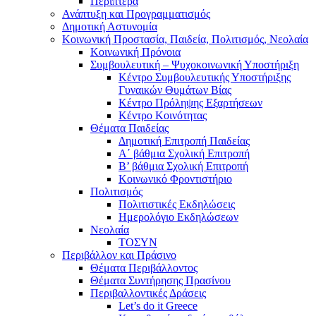
Περίπτερα
Ανάπτυξη και Προγραμματισμός
Δημοτική Αστυνομία
Κοινωνική Προστασία, Παιδεία, Πολιτισμός, Νεολαία
Κοινωνική Πρόνοια
Συμβουλευτική – Ψυχοκοινωνική Υποστήριξη
Κέντρο Συμβουλευτικής Υποστήριξης
Γυναικών Θυμάτων Βίας
Κέντρο Πρόληψης Εξαρτήσεων
Κέντρο Κοινότητας
Θέματα Παιδείας
Δημοτική Επιτροπή Παιδείας
Α΄ βάθμια Σχολική Επιτροπή
B’ βάθμια Σχολική Επιτροπή
Κοινωνικό Φροντιστήριο
Πολιτισμός
Πολιτιστικές Εκδηλώσεις
Ημερολόγιο Εκδηλώσεων
Νεολαία
ΤΟΣΥΝ
Περιβάλλον και Πράσινο
Θέματα Περιβάλλοντος
Θέματα Συντήρησης Πρασίνου
Περιβαλλοντικές Δράσεις
Let’s do it Greece