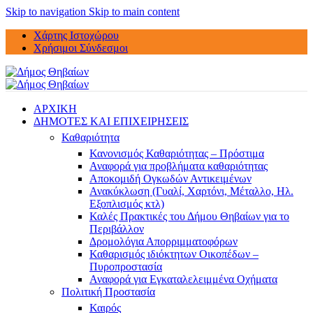
Skip to navigation
Skip to main content
Χάρτης Ιστοχώρου
Χρήσιμοι Σύνδεσμοι
ΑΡΧΙΚΗ
ΔΗΜΟΤΕΣ ΚΑΙ ΕΠΙΧΕΙΡΗΣΕΙΣ
Καθαριότητα
Κανονισμός Καθαριότητας – Πρόστιμα
Αναφορά για προβλήματα καθαριότητας
Αποκομιδή Ογκωδών Αντικειμένων
Ανακύκλωση (Γυαλί, Χαρτόνι, Μέταλλο, Ηλ.
Εξοπλισμός κτλ)
Καλές Πρακτικές του Δήμου Θηβαίων για το
Περιβάλλον
Δρομολόγια Απορριμματοφόρων
Καθαρισμός ιδιόκτητων Οικοπέδων –
Πυροπροστασία
Αναφορά για Εγκαταλελειμμένα Οχήματα
Πολιτική Προστασία
Καιρός