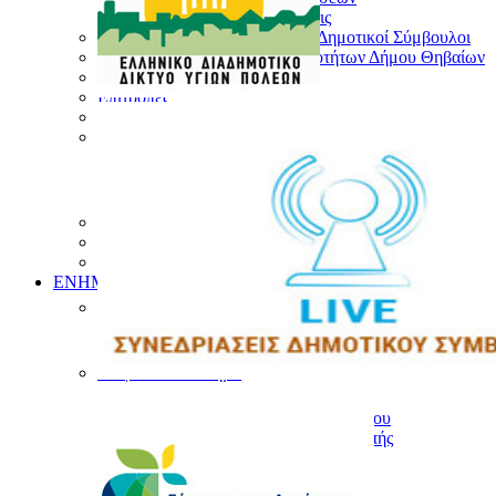
Παλαιότερες συνεδριάσεις
Αντιδήμαρχοι & Εντεταλμένοι Δημοτικοί Σύμβουλοι
Πρόεδροι και Σύμβουλοι Κοινοτήτων Δήμου Θηβαίων
Γενικός Γραμματέας
Επιτροπές
Οργανόγραμμα
Δημοτικοί Φορείς και Οργανισμοί
ΔΟΘ
ΔΗΚΕΘ
ΔΕΥΑΘ
Δημοτικές Ενότητες
Ιστορικό Δήμου
Διατελέσαντες Δήμαρχοι Θηβαίων
ΕΝΗΜΕΡΩΣΗ
Δελτία Τύπου – Ανακοινώσεις
Τα Νέα του Δήμου
Τα νέα των Συλλόγων
Διαφάνεια στο Δήμο
Αποφάσεις Δημάρχου
Αποφάσεις Δημοτικού Συμβουλίου
Αποφάσεις Οικονομικής Επιτροπής
Αποφάσεις Ποιότητας Ζωής
Διαύγεια