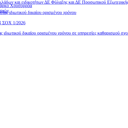
 κλάδων και ειδικοτήτων ΔΕ Φύλαξης και ΔΕ Προσωπικού Εξωτερικ
 Πάρκο Χρυσορρόα
ηψιών
ίας ιδιωτικού δικαίου ορισμένου χρόνου
ΣΟΧ 1/2026
 ιδιωτικού δικαίου ορισμένου χρόνου σε υπηρεσίες καθαρισμού σχο