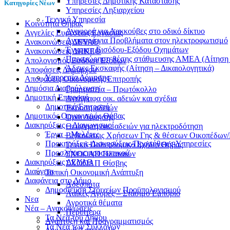
Υπηρεσίες Δημοτικής Κατάστασης
Κατηγορίες Νέων
Υπηρεσίες Ληξιαρχείου
Τεχνική Υπηρεσία
Kοινότητα Θήβας
Αναφορά για Λακκούβες στο οδικό δίκτυο
Αγγελίες Ευρέσεως Εργασίας
Αναφορά για Προβλήματα στον ηλεκτροφωτισμό
Ανακοινώσεις ΔΕΥΑΘ
Έγκριση Εισόδου-Εξόδου Οχημάτων
Ανακοινώσεις ΔΗΚΕΘ
Παραχώρηση θέσης στάθμευσης ΑΜΕΑ (Αίτηση –
Απολογισμός Εσόδων Εξόδων
Άδειες Εκσκαφής (Αίτηση – Δικαιολογητικά)
Αποφάσεις Δημάρχου
Υπηρεσία Δόμησης
Αποφάσεις Οικονομικής Επιτροπής
Δημόσια Διαβούλευση
Γραμματεία – Πρωτόκολλο
Δημοτική Επιτροπή
Αντίγραφα οικ. αδειών και σχέδια
Δημοτική Επιτροπή
Έκδοση αδειών
Δημοτικός Οργανισμός Θήβας
Όροι Δόμησης
Διακηρύξεις – Διαγωνισμοί
Θεώρηση οικ. αδειών για ηλεκτροδότηση
Έργα – Μελέτες
Βεβαιώσεις Χρήσεων Γης & θέσεων Οικοπέδων
Προκηρύξεις-Διακηρύξεις-Προμήθειες-Υπηρεσίες
Γενικό Πολεοδομικό Σχέδιο Θήβας
Προσλήψεις προσωπικού
ΣΧΟΟΑΠ Πλαταιών
Διακηρύξεις ΔΕΥΑΘ
ΣΧΟΟΑΠ Θίσβης
Διαύγεια
Τοπική Οικονομική Ανάπτυξη
Διαφάνεια στο Δήμο
Αδέσποτα
Δημοσίευση Στοιχείων Προϋπολογισμού
Λαϊκές Αγορές – Στάσιμο Εμπόριο
Νεα
Αγροτικά θέματα
Νέα – Ανακοινώσεις
Περίπτερα
Τα Νέα του Δήμου
Ανάπτυξη και Προγραμματισμός
Τα Νέα των Συλλόγων