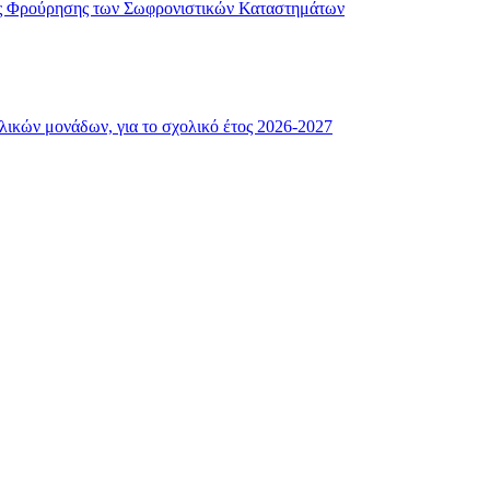
ής Φρούρησης των Σωφρονιστικών Καταστημάτων
λικών μονάδων, για το σχολικό έτος 2026-2027