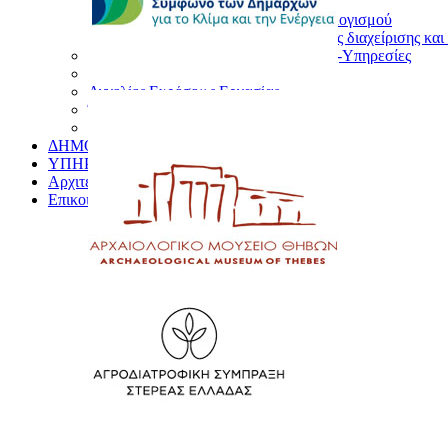
Απολογισμός Εσόδων Εξόδων
Δημοσίευση Στοιχείων Προϋπολογισμού
Σύστημα διαδικτυακής υπηρεσίας διαχείρισης κ
Προκηρύξεις-Διακηρύξεις-Προμήθειες-Υπηρεσίες
Προσλήψεις προσωπικού
Αγγελίες Ευρέσεως Εργασίας
Έργα Δήμου Θηβαίων
Υιοθεσία Ζώων
ΔΗΜΟΣΙΑ ΔΙΑΒΟΥΛΕΥΣΗ
ΥΠΗΡΕΣΙΕΣ ΓΙΑ ΤΟΝ ΕΠΙΣΚΕΠΤΗ
Αρχιτεκτονικός Διαγωνισμός
Επικοινωνία