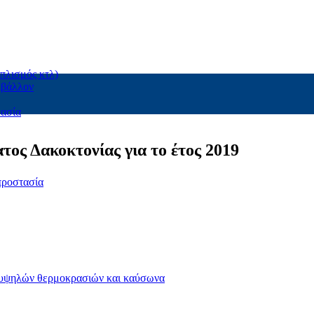
πλισμός κτλ)
ιβάλλον
τασία
ος Δακοκτονίας για το έτος 2019
προστασία
 υψηλών θερμοκρασιών και καύσωνα