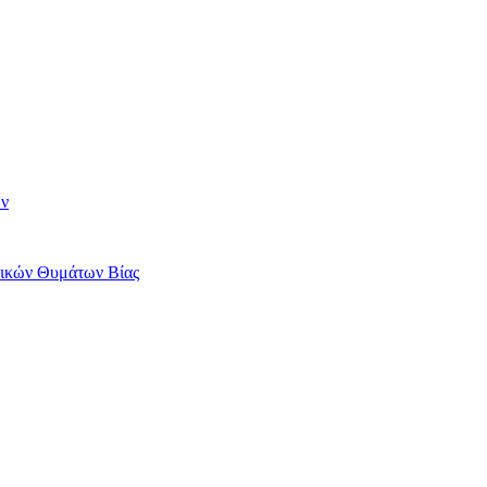
ων
αικών Θυμάτων Βίας