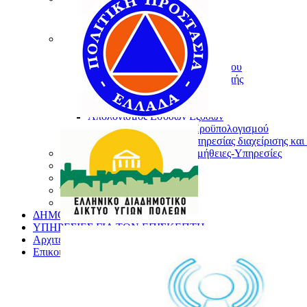
Τα Νέα του Δήμου
Τα νέα των Συλλόγων
Διαφάνεια στο Δήμο
Αποφάσεις Δημάρχου
Αποφάσεις Δημοτικού Συμβουλίου
Αποφάσεις Οικονομικής Επιτροπής
Αποφάσεις Ποιότητας Ζωής
Διαύγεια
Απολογισμός Εσόδων Εξόδων
Δημοσίευση Στοιχείων Προϋπολογισμού
Σύστημα διαδικτυακής υπηρεσίας διαχείρισης κ
Προκηρύξεις-Διακηρύξεις-Προμήθειες-Υπηρεσίες
Προσλήψεις προσωπικού
Αγγελίες Ευρέσεως Εργασίας
Έργα Δήμου Θηβαίων
Υιοθεσία Ζώων
ΔΗΜΟΣΙΑ ΔΙΑΒΟΥΛΕΥΣΗ
ΥΠΗΡΕΣΙΕΣ ΓΙΑ ΤΟΝ ΕΠΙΣΚΕΠΤΗ
Αρχιτεκτονικός Διαγωνισμός
Επικοινωνία