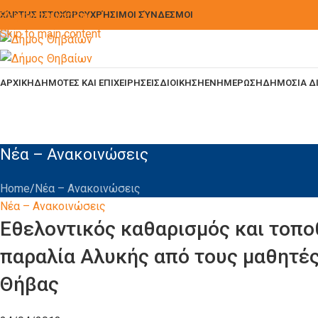
Skip to navigation
ΧΆΡΤΗΣ ΙΣΤΟΧΏΡΟΥ
ΧΡΉΣΙΜΟΙ ΣΎΝΔΕΣΜΟΙ
Skip to main content
ΑΡΧΙΚΗ
ΔΗΜΟΤΕΣ ΚΑΙ ΕΠΙΧΕΙΡΗΣΕΙΣ
ΔΙΟΙΚΗΣΗ
ΕΝΗΜΕΡΩΣΗ
ΔΗΜΟΣΙΑ Δ
Νέα – Ανακοινώσεις
Home
Νέα – Ανακοινώσεις
Νέα – Ανακοινώσεις
Εθελοντικός καθαρισμός και τοπ
παραλία Αλυκής από τους μαθητές
Θήβας