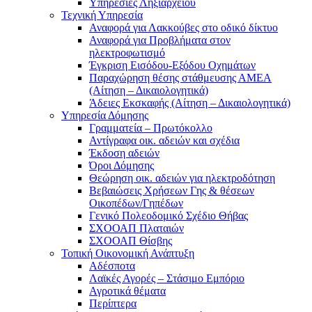
Υπηρεσίες Ληξιαρχείου
Τεχνική Υπηρεσία
Αναφορά για Λακκούβες στο οδικό δίκτυο
Αναφορά για Προβλήματα στον
ηλεκτροφωτισμό
Έγκριση Εισόδου-Εξόδου Οχημάτων
Παραχώρηση θέσης στάθμευσης ΑΜΕΑ
(Αίτηση – Δικαιολογητικά)
Άδειες Εκσκαφής (Αίτηση – Δικαιολογητικά)
Υπηρεσία Δόμησης
Γραμματεία – Πρωτόκολλο
Αντίγραφα οικ. αδειών και σχέδια
Έκδοση αδειών
Όροι Δόμησης
Θεώρηση οικ. αδειών για ηλεκτροδότηση
Βεβαιώσεις Χρήσεων Γης & θέσεων
Οικοπέδων/Γηπέδων
Γενικό Πολεοδομικό Σχέδιο Θήβας
ΣΧΟΟΑΠ Πλαταιών
ΣΧΟΟΑΠ Θίσβης
Τοπική Οικονομική Ανάπτυξη
Αδέσποτα
Λαϊκές Αγορές – Στάσιμο Εμπόριο
Αγροτικά θέματα
Περίπτερα