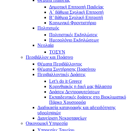
Θέματα Παιδείας
Δημοτική Επιτροπή Παιδείας
Α΄ βάθμια Σχολική Επιτροπή
B’ βάθμια Σχολική Επιτροπή
Κοινωνικό Φροντιστήριο
Πολιτισμός
Πολιτιστικές Εκδηλώσεις
Ημερολόγιο Εκδηλώσεων
Νεολαία
ΤΟΣΥΝ
Περιβάλλον και Πράσινο
Θέματα Περιβάλλοντος
Θέματα Συντήρησης Πρασίνου
Περιβαλλοντικές Δράσεις
Let’s do it Greece
Kορινθιακός η δική μας θάλασσα
Δράσεις Δεντροφυτεύσεων
Εκπαιδευτικές δράσεις στο Βιοκλιματικό
Πάρκο Χρυσορρόα
Διαδικασία καταγραφής και αδειοδότησης
υδροληψιών
Διαχείριση Νεκροταφείων
Οικονομική Υπηρεσία
Υπηρεσίες Ταμείου