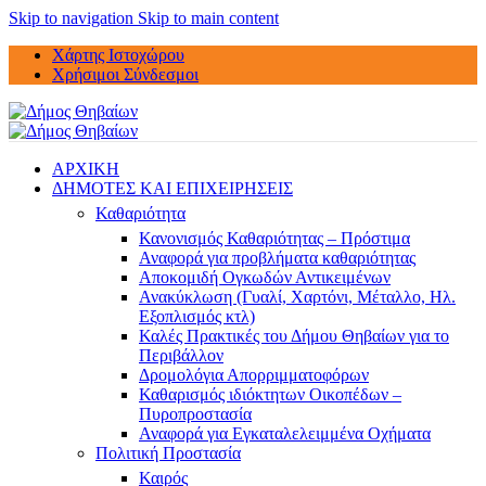
Skip to navigation
Skip to main content
Χάρτης Ιστοχώρου
Χρήσιμοι Σύνδεσμοι
ΑΡΧΙΚΗ
ΔΗΜΟΤΕΣ ΚΑΙ ΕΠΙΧΕΙΡΗΣΕΙΣ
Καθαριότητα
Κανονισμός Καθαριότητας – Πρόστιμα
Αναφορά για προβλήματα καθαριότητας
Αποκομιδή Ογκωδών Αντικειμένων
Ανακύκλωση (Γυαλί, Χαρτόνι, Μέταλλο, Ηλ.
Εξοπλισμός κτλ)
Καλές Πρακτικές του Δήμου Θηβαίων για το
Περιβάλλον
Δρομολόγια Απορριμματοφόρων
Καθαρισμός ιδιόκτητων Οικοπέδων –
Πυροπροστασία
Αναφορά για Εγκαταλελειμμένα Οχήματα
Πολιτική Προστασία
Καιρός