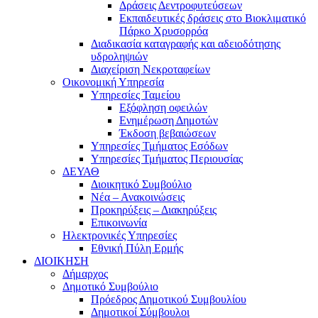
Δράσεις Δεντροφυτεύσεων
Εκπαιδευτικές δράσεις στο Βιοκλιματικό
Πάρκο Χρυσορρόα
Διαδικασία καταγραφής και αδειοδότησης
υδροληψιών
Διαχείριση Νεκροταφείων
Οικονομική Υπηρεσία
Υπηρεσίες Ταμείου
Εξόφληση οφειλών
Ενημέρωση Δημοτών
Έκδοση βεβαιώσεων
Υπηρεσίες Τμήματος Εσόδων
Υπηρεσίες Τμήματος Περιουσίας
ΔΕΥΑΘ
Διοικητικό Συμβούλιο
Νέα – Ανακοινώσεις
Προκηρύξεις – Διακηρύξεις
Επικοινωνία
Ηλεκτρονικές Υπηρεσίες
Εθνική Πύλη Ερμής
ΔΙΟΙΚΗΣΗ
Δήμαρχος
Δημοτικό Συμβούλιο
Πρόεδρος Δημοτικού Συμβουλίου
Δημοτικοί Σύμβουλοι