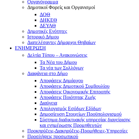
Οργανόγραμμα
Δημοτικοί Φορείς και Οργανισμοί
ΔΟΘ
ΔΗΚΕΘ
ΔΕΥΑΘ
Δημοτικές Ενότητες
Ιστορικό Δήμου
Διατελέσαντες Δήμαρχοι Θηβαίων
ΕΝΗΜΕΡΩΣΗ
Δελτία Τύπου – Ανακοινώσεις
Τα Νέα του Δήμου
Τα νέα των Συλλόγων
Διαφάνεια στο Δήμο
Αποφάσεις Δημάρχου
Αποφάσεις Δημοτικού Συμβουλίου
Αποφάσεις Οικονομικής Επιτροπής
Αποφάσεις Ποιότητας Ζωής
Διαύγεια
Απολογισμός Εσόδων Εξόδων
Δημοσίευση Στοιχείων Προϋπολογισμού
Σύστημα διαδικτυακής υπηρεσίας διαχείρισης
και ενημέρωσης Προμηθευτών
Προκηρύξεις-Διακηρύξεις-Προμήθειες-Υπηρεσίες
Προσλήψεις προσωπικού