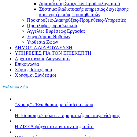
Δημοσίευση Στοιχείων Προϋπολογισμού
Σύστημα διαδικτυακής υπηρεσίας διαχείρισης
και ενημέρωσης Προμηθευτών
Προκηρύξεις-Διακηρύξεις-Προμήθειες-Υπηρεσίες
Προσλήψεις προσωπικού
Αγγελίες Ευρέσεως Εργασίας
Έργα Δήμου Θηβαίων
Υιοθεσία Ζώων
ΔΗΜΟΣΙΑ ΔΙΑΒΟΥΛΕΥΣΗ
ΥΠΗΡΕΣΙΕΣ ΓΙΑ ΤΟΝ ΕΠΙΣΚΕΠΤΗ
Αρχιτεκτονικός Διαγωνισμός
Επικοινωνία
Χάρτης Ιστοχώρου
Χρήσιμοι Σύνδεσμοι
Υπόλοιπα Ζώα
“Χάρης” : Ένα θαύμα με τέσσερα πόδια
H Τσούμπη σε ρόλο … δραματικής πρωταγωνίστριας
Η ΖΙΖΕΛ ψάχνει το παντοτινό της σπίτι!