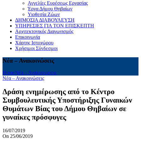
Αγγελίες Ευρέσεως Εργασίας
Έργα Δήμου Θηβαίων
Υιοθεσία Ζώων
ΔΗΜΟΣΙΑ ΔΙΑΒΟΥΛΕΥΣΗ
ΥΠΗΡΕΣΙΕΣ ΓΙΑ ΤΟΝ ΕΠΙΣΚΕΠΤΗ
Αρχιτεκτονικός Διαγωνισμός
Επικοινωνία
Χάρτης Ιστοχώρου
Χρήσιμοι Σύνδεσμοι
Νέα – Ανακοινώσεις
Home
Νέα – Ανακοινώσεις
Νέα – Ανακοινώσεις
Δράση ενημέρωσης από το Κέντρο
Συμβουλευτικής Υποστήριξης Γυναικών
Θυμάτων Βίας του Δήμου Θηβαίων σε
γυναίκες πρόσφυγες
16/07/2019
On 25/06/2019