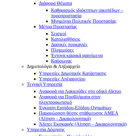
Διάφορα Θέματα
Καθαρισμός ιδιόκτητων οικοπέδων –
πυροπροστασία
Μνημόνια Πολιτικής Προστασίας
Μέτρα Προστασίας
Σεισμοί
Κατολισθήσεις
Δασικές πυρκαγιές
Πλημμύρες
Έντονα καιρικά φαινόμενα
Καύσωνας
Δημοτολόγιο & Ληξιαρχείο
Υπηρεσίες Δημοτικής Κατάστασης
Υπηρεσίες Ληξιαρχείου
Τεχνική Υπηρεσία
Αναφορά για Λακκούβες στο οδικό δίκτυο
Αναφορά για Προβλήματα στον
ηλεκτροφωτισμό
Έγκριση Εισόδου-Εξόδου Οχημάτων
Παραχώρηση θέσης στάθμευσης ΑΜΕΑ
(Αίτηση – Δικαιολογητικά)
Άδειες Εκσκαφής (Αίτηση – Δικαιολογητικά)
Υπηρεσία Δόμησης