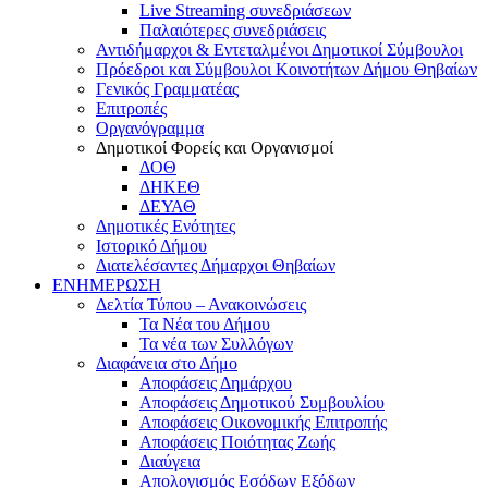
Live Streaming συνεδριάσεων
Παλαιότερες συνεδριάσεις
Αντιδήμαρχοι & Εντεταλμένοι Δημοτικοί Σύμβουλοι
Πρόεδροι και Σύμβουλοι Κοινοτήτων Δήμου Θηβαίων
Γενικός Γραμματέας
Επιτροπές
Οργανόγραμμα
Δημοτικοί Φορείς και Οργανισμοί
ΔΟΘ
ΔΗΚΕΘ
ΔΕΥΑΘ
Δημοτικές Ενότητες
Ιστορικό Δήμου
Διατελέσαντες Δήμαρχοι Θηβαίων
ΕΝΗΜΕΡΩΣΗ
Δελτία Τύπου – Ανακοινώσεις
Τα Νέα του Δήμου
Τα νέα των Συλλόγων
Διαφάνεια στο Δήμο
Αποφάσεις Δημάρχου
Αποφάσεις Δημοτικού Συμβουλίου
Αποφάσεις Οικονομικής Επιτροπής
Αποφάσεις Ποιότητας Ζωής
Διαύγεια
Απολογισμός Εσόδων Εξόδων