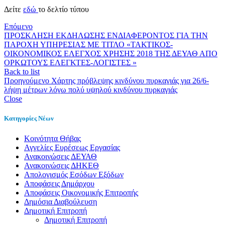
Δείτε
εδώ
το δελτίο τύπου
Επόμενο
ΠΡΟΣΚΛΗΣΗ ΕΚΔΗΛΩΣΗΣ ΕΝΔΙΑΦΕΡΟΝΤΟΣ ΓΙΑ ΤHΝ
ΠΑΡΟΧΗ ΥΠΗΡΕΣΙΑΣ ΜΕ ΤΙΤΛΟ «ΤΑΚΤΙΚΟΣ-
ΟΙΚΟΝΟΜΙΚΟΣ ΕΛΕΓΧΟΣ ΧΡΗΣΗΣ 2018 ΤΗΣ ΔΕΥΑΘ ΑΠΟ
ΟΡΚΩΤΟΥΣ ΕΛΕΓΚΤΕΣ-ΛΟΓΙΣΤΕΣ »
Back to list
Προηγούμενο
Χάρτης πρόβλεψης κινδύνου πυρκαγιάς για 26/6-
λήψη μέτρων λόγω πολύ υψηλού κινδύνου πυρκαγιάς
Close
Κατηγορίες Νέων
Kοινότητα Θήβας
Αγγελίες Ευρέσεως Εργασίας
Ανακοινώσεις ΔΕΥΑΘ
Ανακοινώσεις ΔΗΚΕΘ
Απολογισμός Εσόδων Εξόδων
Αποφάσεις Δημάρχου
Αποφάσεις Οικονομικής Επιτροπής
Δημόσια Διαβούλευση
Δημοτική Επιτροπή
Δημοτική Επιτροπή