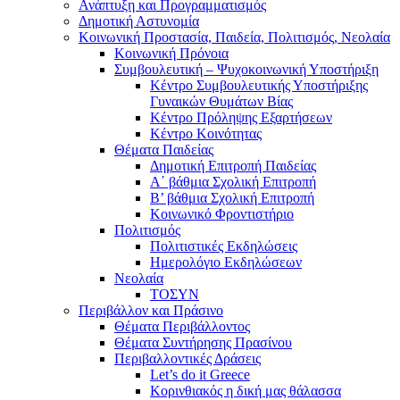
Ανάπτυξη και Προγραμματισμός
Δημοτική Αστυνομία
Κοινωνική Προστασία, Παιδεία, Πολιτισμός, Νεολαία
Κοινωνική Πρόνοια
Συμβουλευτική – Ψυχοκοινωνική Υποστήριξη
Κέντρο Συμβουλευτικής Υποστήριξης
Γυναικών Θυμάτων Βίας
Κέντρο Πρόληψης Εξαρτήσεων
Κέντρο Κοινότητας
Θέματα Παιδείας
Δημοτική Επιτροπή Παιδείας
Α΄ βάθμια Σχολική Επιτροπή
B’ βάθμια Σχολική Επιτροπή
Κοινωνικό Φροντιστήριο
Πολιτισμός
Πολιτιστικές Εκδηλώσεις
Ημερολόγιο Εκδηλώσεων
Νεολαία
ΤΟΣΥΝ
Περιβάλλον και Πράσινο
Θέματα Περιβάλλοντος
Θέματα Συντήρησης Πρασίνου
Περιβαλλοντικές Δράσεις
Let’s do it Greece
Kορινθιακός η δική μας θάλασσα