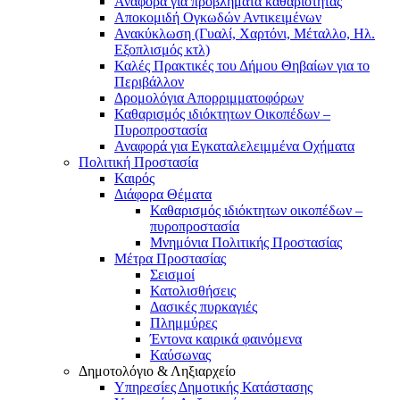
Αναφορά για προβλήματα καθαριότητας
Αποκομιδή Ογκωδών Αντικειμένων
Ανακύκλωση (Γυαλί, Χαρτόνι, Μέταλλο, Ηλ.
Εξοπλισμός κτλ)
Καλές Πρακτικές του Δήμου Θηβαίων για το
Περιβάλλον
Δρομολόγια Απορριμματοφόρων
Καθαρισμός ιδιόκτητων Οικοπέδων –
Πυροπροστασία
Αναφορά για Εγκαταλελειμμένα Οχήματα
Πολιτική Προστασία
Καιρός
Διάφορα Θέματα
Καθαρισμός ιδιόκτητων οικοπέδων –
πυροπροστασία
Μνημόνια Πολιτικής Προστασίας
Μέτρα Προστασίας
Σεισμοί
Κατολισθήσεις
Δασικές πυρκαγιές
Πλημμύρες
Έντονα καιρικά φαινόμενα
Καύσωνας
Δημοτολόγιο & Ληξιαρχείο
Υπηρεσίες Δημοτικής Κατάστασης