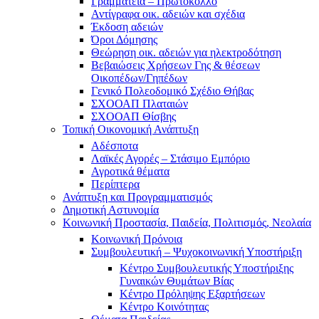
Γραμματεία – Πρωτόκολλο
Αντίγραφα οικ. αδειών και σχέδια
Έκδοση αδειών
Όροι Δόμησης
Θεώρηση οικ. αδειών για ηλεκτροδότηση
Βεβαιώσεις Χρήσεων Γης & θέσεων
Οικοπέδων/Γηπέδων
Γενικό Πολεοδομικό Σχέδιο Θήβας
ΣΧΟΟΑΠ Πλαταιών
ΣΧΟΟΑΠ Θίσβης
Τοπική Οικονομική Ανάπτυξη
Αδέσποτα
Λαϊκές Αγορές – Στάσιμο Εμπόριο
Αγροτικά θέματα
Περίπτερα
Ανάπτυξη και Προγραμματισμός
Δημοτική Αστυνομία
Κοινωνική Προστασία, Παιδεία, Πολιτισμός, Νεολαία
Κοινωνική Πρόνοια
Συμβουλευτική – Ψυχοκοινωνική Υποστήριξη
Κέντρο Συμβουλευτικής Υποστήριξης
Γυναικών Θυμάτων Βίας
Κέντρο Πρόληψης Εξαρτήσεων
Κέντρο Κοινότητας