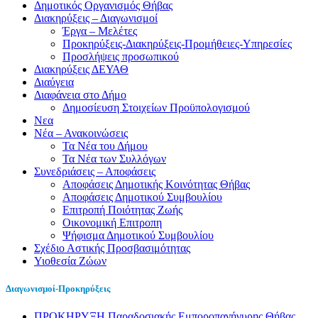
Δημοτικός Οργανισμός Θήβας
Διακηρύξεις – Διαγωνισμοί
Έργα – Μελέτες
Προκηρύξεις-Διακηρύξεις-Προμήθειες-Υπηρεσίες
Προσλήψεις προσωπικού
Διακηρύξεις ΔΕΥΑΘ
Διαύγεια
Διαφάνεια στο Δήμο
Δημοσίευση Στοιχείων Προϋπολογισμού
Νεα
Νέα – Ανακοινώσεις
Τα Νέα του Δήμου
Τα Νέα των Συλλόγων
Συνεδριάσεις – Αποφάσεις
Αποφάσεις Δημοτικής Κοινότητας Θήβας
Αποφάσεις Δημοτικού Συμβουλίου
Επιτροπή Ποιότητας Ζωής
Οικονομική Επιτροπη
Ψήφισμα Δημοτικού Συμβουλίου
Σχέδιο Αστικής Προσβασιμότητας
Υιοθεσία Ζώων
Διαγωνισμοί-Προκηρύξεις
ΠΡΟΚΗΡΥΞΗ Παραδοσιακής Εμποροπανήγυρης Θήβας