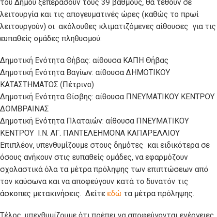
του Δήμου ξεπεράσουν τους 39 βαθμούς, θα τεθούν σε
λειτουργία και τις απογευματινές ώρες (καθώς το πρωί
λειτουργούν) οι ακόλουθες κλιματιζόμενες αίθουσες για τις
ευπαθείς ομάδες πληθυσμού:
Δημοτική Ενότητα Θήβας: αίθουσα ΚΑΠΗ Θήβας
Δημοτική Ενότητα Βαγίων: αίθουσα ΔΗΜΟΤΙΚΟΥ
ΚΑΤΑΣΤΗΜΑΤΟΣ (Πέτρινο)
Δημοτική Ενότητα Θίσβης: αίθουσα ΠΝΕΥΜΑΤΙΚΟΥ ΚΕΝΤΡΟΥ
ΔΟΜΒΡΑΙΝΑΣ
Δημοτική Ενότητα Πλαταιών: αίθουσα ΠΝΕΥΜΑΤΙΚΟΥ
ΚΕΝΤΡΟΥ Ι.Ν. ΑΓ. ΠΑΝΤΕΛΕΗΜΟΝΑ ΚΑΠΑΡΕΛΛΙΟΥ
Επιπλέον, υπενθυμίζουμε στους δημότες και ειδικότερα σε
όσους ανήκουν στις ευπαθείς ομάδες, να εφαρμόζουν
σχολαστικά όλα τα μέτρα πρόληψης των επιπτώσεων από
τον καύσωνα και να αποφεύγουν κατά το δυνατόν τις
άσκοπες μετακινήσεις. Δείτε
εδώ
τα μέτρα πρόληψης.
Τέλος, υπενθυμίζουμε ότι πρέπει να αποφεύγονται ενέργειες