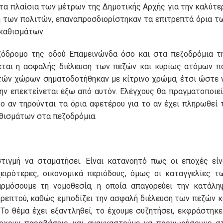
στα πλαίσια των μέτρων της Δημοτικής Αρχής για την καλύτε
η των πολιτών, επαναπροσδιορίστηκαν τα επιτρεπτά όρια τ
οκαθισμάτων.
ζόδρομο της οδού Επαμεινώνδα όσο και στα πεζοδρόμια τ
ζεται η ασφαλής διέλευση των πεζών και κυρίως ατόμων π
πτών χώρων σηματοδοτήθηκαν με κίτρινο χρώμα, έτσι ώστε 
μην επεκτείνεται έξω από αυτόν. Ελέγχους θα πραγματοποιεί
ο αν τηρούνται τα όρια αφετέρου για το αν έχει πληρωθεί 
αθισμάτων στα πεζοδρόμια.
τιγμή να σταματήσει. Είναι κατανοητό πως οι εποχές είν
ειρότερες, οικονομικά περιόδους, όμως οι καταγγελίες τ
ρμόσουμε τη νομοθεσία, η οποία απαγορεύει την κατάλη
ρεπτού, καθώς εμποδίζει την ασφαλή διέλευση των πεζών κ
ο θέμα έχει εξαντληθεί, το έχουμε συζητήσει, εκφράστηκε