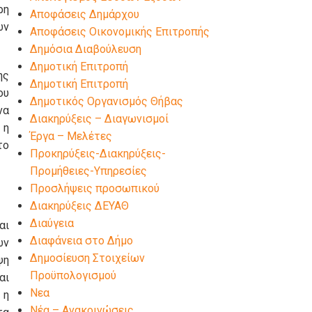
ρη
Αποφάσεις Δημάρχου
ων
Αποφάσεις Οικονομικής Επιτροπής
Δημόσια Διαβούλευση
Δημοτική Επιτροπή
ης
Δημοτική Επιτροπή
ου
Δημοτικός Οργανισμός Θήβας
να
Διακηρύξεις – Διαγωνισμοί
 η
Έργα – Μελέτες
το
Προκηρύξεις-Διακηρύξεις-
Προμήθειες-Υπηρεσίες
Προσλήψεις προσωπικού
Διακηρύξεις ΔΕΥΑΘ
Διαύγεια
αι
Διαφάνεια στο Δήμο
ων
Δημοσίευση Στοιχείων
ψη
Προϋπολογισμού
αι
Νεα
 η
Νέα – Ανακοινώσεις