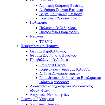
Θέματα Παιδείας
Δημοτική Επιτροπή Παιδείας
Α΄ βάθμια Σχολική Επιτροπή
B’ βάθμια Σχολική Επιτροπή
Κοινωνικό Φροντιστήριο
Πολιτισμός
Πολιτιστικές Εκδηλώσεις
Ημερολόγιο Εκδηλώσεων
Νεολαία
ΤΟΣΥΝ
Περιβάλλον και Πράσινο
Θέματα Περιβάλλοντος
Θέματα Συντήρησης Πρασίνου
Περιβαλλοντικές Δράσεις
Let’s do it Greece
Kορινθιακός η δική μας θάλασσα
Δράσεις Δεντροφυτεύσεων
Εκπαιδευτικές δράσεις στο Βιοκλιματικό
Πάρκο Χρυσορρόα
Διαδικασία καταγραφής και αδειοδότησης
υδροληψιών
Διαχείριση Νεκροταφείων
Οικονομική Υπηρεσία
Υπηρεσίες Ταμείου