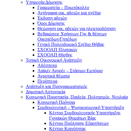
Υπηρεσία Δόμησης
Γραμματεία – Πρωτόκολλο
Αντίγραφα οικ. αδειών και σχέδια
Έκδοση αδειών
Όροι Δόμησης
Θεώρηση οικ. αδειών για ηλεκτροδότηση
Βεβαιώσεις Χρήσεων Γης & θέσεων
Οικοπέδων/Γηπέδων
Γενικό Πολεοδομικό Σχέδιο Θήβας
ΣΧΟΟΑΠ Πλαταιών
ΣΧΟΟΑΠ Θίσβης
Τοπική Οικονομική Ανάπτυξη
Αδέσποτα
Λαϊκές Αγορές – Στάσιμο Εμπόριο
Αγροτικά θέματα
Περίπτερα
Ανάπτυξη και Προγραμματισμός
Δημοτική Αστυνομία
Κοινωνική Προστασία, Παιδεία, Πολιτισμός, Νεολαία
Κοινωνική Πρόνοια
Συμβουλευτική – Ψυχοκοινωνική Υποστήριξη
Κέντρο Συμβουλευτικής Υποστήριξης
Γυναικών Θυμάτων Βίας
Κέντρο Πρόληψης Εξαρτήσεων
Κέντρο Κοινότητας