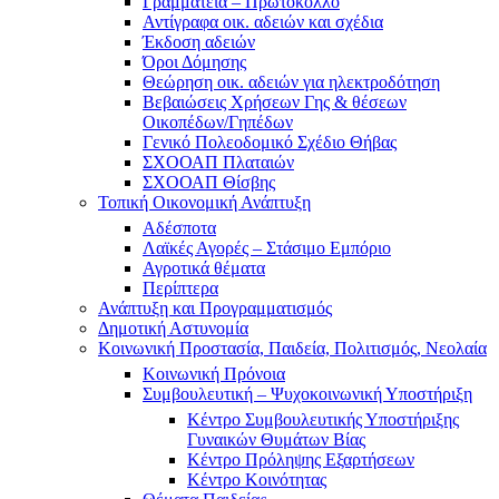
Γραμματεία – Πρωτόκολλο
Αντίγραφα οικ. αδειών και σχέδια
Έκδοση αδειών
Όροι Δόμησης
Θεώρηση οικ. αδειών για ηλεκτροδότηση
Βεβαιώσεις Χρήσεων Γης & θέσεων
Οικοπέδων/Γηπέδων
Γενικό Πολεοδομικό Σχέδιο Θήβας
ΣΧΟΟΑΠ Πλαταιών
ΣΧΟΟΑΠ Θίσβης
Τοπική Οικονομική Ανάπτυξη
Αδέσποτα
Λαϊκές Αγορές – Στάσιμο Εμπόριο
Αγροτικά θέματα
Περίπτερα
Ανάπτυξη και Προγραμματισμός
Δημοτική Αστυνομία
Κοινωνική Προστασία, Παιδεία, Πολιτισμός, Νεολαία
Κοινωνική Πρόνοια
Συμβουλευτική – Ψυχοκοινωνική Υποστήριξη
Κέντρο Συμβουλευτικής Υποστήριξης
Γυναικών Θυμάτων Βίας
Κέντρο Πρόληψης Εξαρτήσεων
Κέντρο Κοινότητας