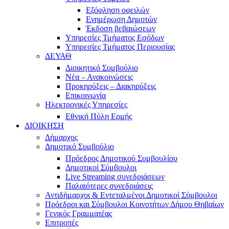
Εξόφληση οφειλών
Ενημέρωση Δημοτών
Έκδοση βεβαιώσεων
Υπηρεσίες Τμήματος Εσόδων
Υπηρεσίες Τμήματος Περιουσίας
ΔΕΥΑΘ
Διοικητικό Συμβούλιο
Νέα – Ανακοινώσεις
Προκηρύξεις – Διακηρύξεις
Επικοινωνία
Ηλεκτρονικές Υπηρεσίες
Εθνική Πύλη Ερμής
ΔΙΟΙΚΗΣΗ
Δήμαρχος
Δημοτικό Συμβούλιο
Πρόεδρος Δημοτικού Συμβουλίου
Δημοτικοί Σύμβουλοι
Live Streaming συνεδριάσεων
Παλαιότερες συνεδριάσεις
Αντιδήμαρχοι & Εντεταλμένοι Δημοτικοί Σύμβουλοι
Πρόεδροι και Σύμβουλοι Κοινοτήτων Δήμου Θηβαίων
Γενικός Γραμματέας
Επιτροπές