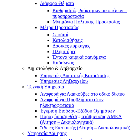
Διάφορα Θέματα
Καθαρισμός ιδιόκτητων οικοπέδων –
πυροπροστασία
Μνημόνια Πολιτικής Προστασίας
Μέτρα Προστασίας
Σεισμοί
Κατολισθήσεις
Δασικές πυρκαγιές
Πλημμύρες
Έντονα καιρικά φαινόμενα
Καύσωνας
Δημοτολόγιο & Ληξιαρχείο
Υπηρεσίες Δημοτικής Κατάστασης
Υπηρεσίες Ληξιαρχείου
Τεχνική Υπηρεσία
Αναφορά για Λακκούβες στο οδικό δίκτυο
Αναφορά για Προβλήματα στον
ηλεκτροφωτισμό
Έγκριση Εισόδου-Εξόδου Οχημάτων
Παραχώρηση θέσης στάθμευσης ΑΜΕΑ
(Αίτηση – Δικαιολογητικά)
Άδειες Εκσκαφής (Αίτηση – Δικαιολογητικά)
Υπηρεσία Δόμησης