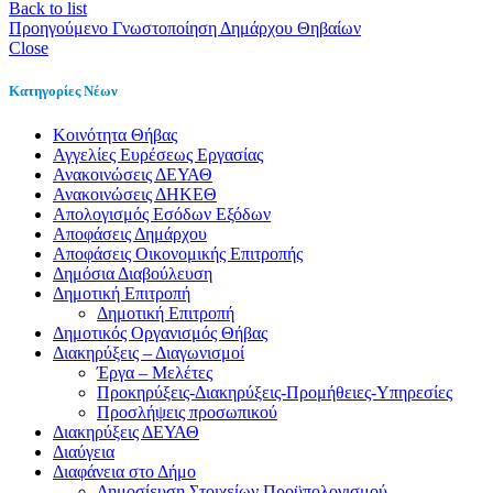
Back to list
Προηγούμενο
Γνωστοποίηση Δημάρχου Θηβαίων
Close
Κατηγορίες Νέων
Kοινότητα Θήβας
Αγγελίες Ευρέσεως Εργασίας
Ανακοινώσεις ΔΕΥΑΘ
Ανακοινώσεις ΔΗΚΕΘ
Απολογισμός Εσόδων Εξόδων
Αποφάσεις Δημάρχου
Αποφάσεις Οικονομικής Επιτροπής
Δημόσια Διαβούλευση
Δημοτική Επιτροπή
Δημοτική Επιτροπή
Δημοτικός Οργανισμός Θήβας
Διακηρύξεις – Διαγωνισμοί
Έργα – Μελέτες
Προκηρύξεις-Διακηρύξεις-Προμήθειες-Υπηρεσίες
Προσλήψεις προσωπικού
Διακηρύξεις ΔΕΥΑΘ
Διαύγεια
Διαφάνεια στο Δήμο
Δημοσίευση Στοιχείων Προϋπολογισμού