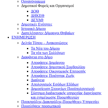
Οργανόγραμμα
Δημοτικοί Φορείς και Οργανισμοί
ΔΟΘ
ΔΗΚΕΘ
ΔΕΥΑΘ
Δημοτικές Ενότητες
Ιστορικό Δήμου
Διατελέσαντες Δήμαρχοι Θηβαίων
ΕΝΗΜΕΡΩΣΗ
Δελτία Τύπου – Ανακοινώσεις
Τα Νέα του Δήμου
Τα νέα των Συλλόγων
Διαφάνεια στο Δήμο
Αποφάσεις Δημάρχου
Αποφάσεις Δημοτικού Συμβουλίου
Αποφάσεις Οικονομικής Επιτροπής
Αποφάσεις Ποιότητας Ζωής
Διαύγεια
Απολογισμός Εσόδων Εξόδων
Δημοσίευση Στοιχείων Προϋπολογισμού
Σύστημα διαδικτυακής υπηρεσίας διαχείρισης
και ενημέρωσης Προμηθευτών
Προκηρύξεις-Διακηρύξεις-Προμήθειες-Υπηρεσίες
Προσλήψεις προσωπικού