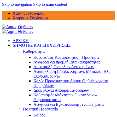
Skip to navigation
Skip to main content
Χάρτης Ιστοχώρου
Χρήσιμοι Σύνδεσμοι
ΑΡΧΙΚΗ
ΔΗΜΟΤΕΣ ΚΑΙ ΕΠΙΧΕΙΡΗΣΕΙΣ
Καθαριότητα
Κανονισμός Καθαριότητας – Πρόστιμα
Αναφορά για προβλήματα καθαριότητας
Αποκομιδή Ογκωδών Αντικειμένων
Ανακύκλωση (Γυαλί, Χαρτόνι, Μέταλλο, Ηλ.
Εξοπλισμός κτλ)
Καλές Πρακτικές του Δήμου Θηβαίων για το
Περιβάλλον
Δρομολόγια Απορριμματοφόρων
Καθαρισμός ιδιόκτητων Οικοπέδων –
Πυροπροστασία
Αναφορά για Εγκαταλελειμμένα Οχήματα
Πολιτική Προστασία
Καιρός