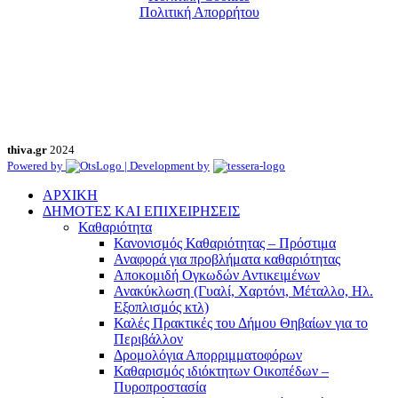
Πολιτική Απορρήτου
thiva.gr
2024
Powered by
| Development by
ΑΡΧΙΚΗ
ΔΗΜΟΤΕΣ ΚΑΙ ΕΠΙΧΕΙΡΗΣΕΙΣ
Καθαριότητα
Κανονισμός Καθαριότητας – Πρόστιμα
Αναφορά για προβλήματα καθαριότητας
Αποκομιδή Ογκωδών Αντικειμένων
Ανακύκλωση (Γυαλί, Χαρτόνι, Μέταλλο, Ηλ.
Εξοπλισμός κτλ)
Καλές Πρακτικές του Δήμου Θηβαίων για το
Περιβάλλον
Δρομολόγια Απορριμματοφόρων
Καθαρισμός ιδιόκτητων Οικοπέδων –
Πυροπροστασία