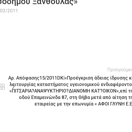
τσοδήμου Ξανθούλας»
/03/2011
Προηγούμε
Αρ. Απόφασης15/2011DK|«Προέγκριση άδειας ίδρυσης κ
λειτουργίας καταστήματος υγειονομικού ενδιαφέροντο
«ΠΙΤΣΑΡΙΑ?ΑΝΑΨΥΚΤΗΡΙΟ?ΔΙΑΝΟΜΗ ΚΑΤ?ΟΙΚΟΝ»,επί τ
οδού Επαμεινώνδα 87, στη Θήβα μετά από αίτηση τ
εταιρείας με την επωνυμία « ΑΦΟΙ ΓΛΥΝΗ Ε.Ε