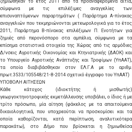
ζημιώθηκαν το έτος 2011 από τα προαναφερόμενα αίτια,
σύμφωνα με τις επιλέξιμες αναγγελίες των
επισυναπτόμενων παραρτημάτων ( Παράρτημα Α-πίνακας
αναγγελιών που τεκμηριώνονται μετεωρολογικά για το έτος
2011, Παράρτημα Β-πίνακας επιλέξιμων Π. Ενοτήτων για
ζημιές από περονόσπορο στα αμπέλια, σύμφωνα με τα
επίσημα στατιστικά στοιχεία της Χώρας από τις αρμόδιες
Δ/νσεις Αγροτικής Οικονομίας και Κτηνιατρικής (ΔΑΟΚ) και
το Υπουργείο Αγροτικής Ανάπτυξης και Τροφίμων (ΥπΑΑΤ),
τα οποία διαβιβάσθηκαν στον ΕΛ.Γ.Α με το αριθμ.
πρωτ.3533/105548/21-8-2014 σχετικό έγγραφο του ΥπΑΑΤ)
ΥΠΟΒΟΛΗ ΑΙΤΗΣΕΩΝ
Κάθε κάτοχος (ιδιοκτήτης ή μισθωτής)
γεωργοκτηνοτροφικής εκμετάλλευσης υποβάλει, ο ίδιος ή με
τρίτο πρόσωπο, μία αίτηση (φάκελος με τα απαιτούμενα
δικαιολογητικά, που υποχρεούται να προσκομίσει και τα
οποία καθορίζονται, κατά περίπτωση, αναλυτικότερα
παρακάτω), στο Δήμο που βρίσκεται η ζημιωθείσα