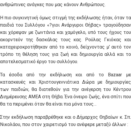
ανθρώπινες ανάγκες που μας κάνουν Ανθρώπους.
Η πιο συγκινητική όμως στιγμή της εκδήλωσης ήταν, όταν τα
παιδιά του Συλλόγου «?γιοι Ανάργυροι Θήβας» τραγούδησαν
και χόρεψαν με ζωντάνια και χαμόγελο, υπό τους ήχους του
ακορντεόν της δασκάλας τους κας. Ρούλας Γκιόκας και
καταχειροκροτήθηκαν από το κοινό, δείχνοντας μ’ αυτό τον
τρόπο τη θέληση τους για ζωή και δημιουργία αλλά και το
αποτελεσματικό έργο του συλλόγου.
Τα έσοδα από την εκδήλωση και από το Bazaar με
κατασκευές και Χριστουγεννιάτικα Δώρα με δημιουργίες
των παιδιών, θα διατεθούν για την ανέγερση του Κέντρου
Διημέρευσης ΑMEΑ στη Θήβα. Ένα όνειρο ζωής, ένα σπίτι που
θα τα περιμένει όταν θα είναι πια μόνα τους…
Στην εκδήλωση παραβρέθηκε και ο Δήμαρχος Θηβαίων κ. Σπ.
Νικολάου, που στον χαιρετισμό του ανέφερε μεταξύ άλλων :