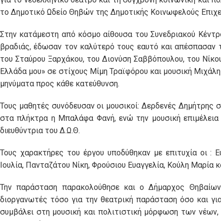
το Δημοτικό Ωδείο Θηβών της Δημοτικής Κοινωφελούς Επιχε
Στην κατάμεστη από κόσμο αίθουσα του Συνεδριακού Κέντρ
βραδιάς, έδωσαν τον καλύτερό τους εαυτό και απέσπασαν τ
του Σταύρου Ξαρχάκου, του Διονύση Σαββόπουλου, του Νίκο
Ελλάδα μου» σε στίχους Μίμη Τραϊφόρου και μουσική Μιχάλη
μηνύματα προς κάθε κατεύθυνση.
Τους μαθητές συνόδευσαν οι μουσικοί: Δερδενές Δημήτρης σ
στα πλήκτρα η Μπαλάφα Φανή, ενώ την μουσική επιμέλεια 
διευθύντρια του Δ.Ω.Θ.
Τους χαρακτήρες του έργου υποδύθηκαν με επιτυχία οι : Ε
Ιουλία, Πανταζάτου Νίκη, Φρούσιου Ευαγγελία, Κούλη Μαρία κ
Την παράσταση παρακολούθησε και ο Δήμαρχος Θηβαίων 
διοργανωτές τόσο για την θεατρική παράσταση όσο και για
συμβάλει στη μουσική και πολιτιστική μόρφωση των νέων, 