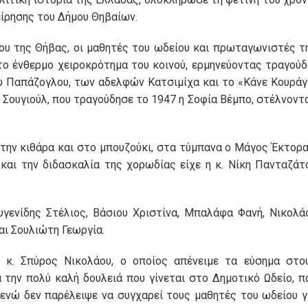
ίρησης του Δήμου Θηβαίων.
ου της Θήβας, οι μαθητές του ωδείου και πρωταγωνιστές τ
ο ένθερμο χειροκρότημα του κοινού, ερμηνεύοντας τραγούδ
υ Παπάζογλου, των αδελφών Κατσιμίχα και το «Κάνε Κουράγ
 Σουγιούλ, που τραγούδησε το 1947 η Σοφία Βέμπο, στέλνοντ
την κιθάρα και στο μπουζούκι, στα τύμπανα ο Μάγος Έκτορα
και την διδασκαλία της χορωδίας είχε η κ. Νίκη Πανταζάτ
υγενίδης Στέλιος, Βάσιου Χριστίνα, Μπαλάφα Φανή, Νικολά
αι Σουλιώτη Γεωργία.
κ. Σπύρος Νικολάου, ο οποίος απένειμε τα εύσημα στο
 την πολύ καλή δουλειά που γίνεται στο Δημοτικό Ωδείο, π
ενώ δεν παρέλειψε να συγχαρεί τους μαθητές του ωδείου γ