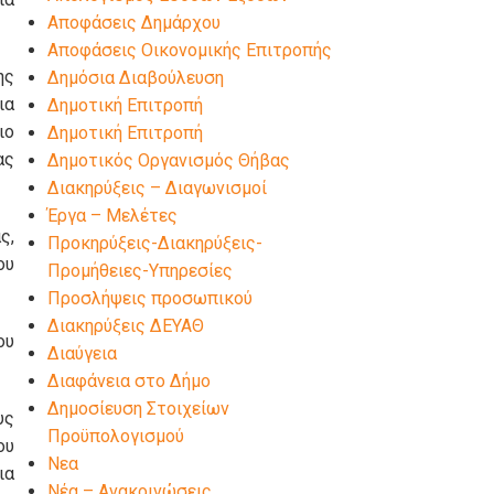
Αποφάσεις Δημάρχου
Αποφάσεις Οικονομικής Επιτροπής
ης
Δημόσια Διαβούλευση
ια
Δημοτική Επιτροπή
ιο
Δημοτική Επιτροπή
ας
Δημοτικός Οργανισμός Θήβας
Διακηρύξεις – Διαγωνισμοί
Έργα – Μελέτες
ς,
Προκηρύξεις-Διακηρύξεις-
ου
Προμήθειες-Υπηρεσίες
Προσλήψεις προσωπικού
Διακηρύξεις ΔΕΥΑΘ
ου
Διαύγεια
Διαφάνεια στο Δήμο
Δημοσίευση Στοιχείων
υς
Προϋπολογισμού
ου
Νεα
ια
Νέα – Ανακοινώσεις