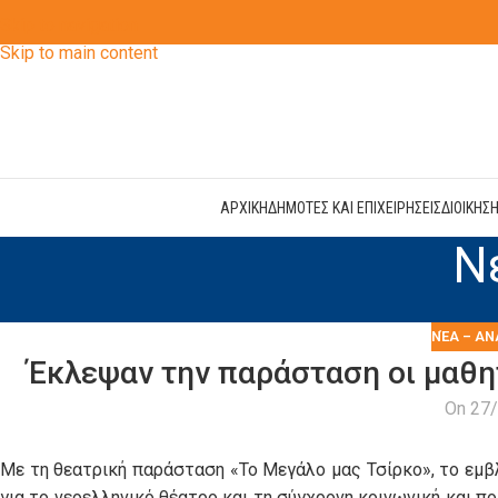
Skip to navigation
Skip to main content
ΑΡΧΙΚΗ
ΔΗΜΟΤΕΣ ΚΑΙ ΕΠΙΧΕΙΡΗΣΕΙΣ
ΔΙΟΙΚΗΣ
Ν
ΝΈΑ – ΑΝ
Έκλεψαν την παράσταση οι μαθη
On 27
Με τη θεατρική παράσταση «Το Μεγάλο μας Τσίρκο», το εμβ
για το νεοελληνικό θέατρο και τη σύγχρονη κοινωνική και π