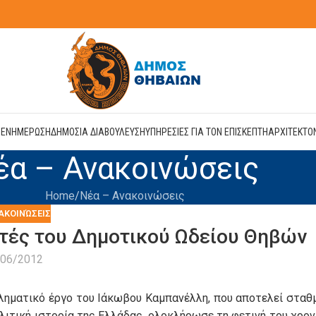
Η
ΕΝΗΜΕΡΩΣΗ
ΔΗΜΟΣΙΑ ΔΙΑΒΟΥΛΕΥΣΗ
ΥΠΗΡΕΣΙΕΣ ΓΙΑ ΤΟΝ ΕΠΙΣΚΕΠΤΗ
ΑΡΧΙΤΕΚΤΟ
έα – Ανακοινώσεις
Home
Νέα – Ανακοινώσεις
ΑΚΟΙΝΏΣΕΙΣ
τές του Δημοτικού Ωδείου Θηβών
/06/2012
ληματικό έργο του Ιάκωβου Καμπανέλλη, που αποτελεί σταθ
ολιτική ιστορία της Ελλάδας, ολοκλήρωσε τη φετινή του χρον