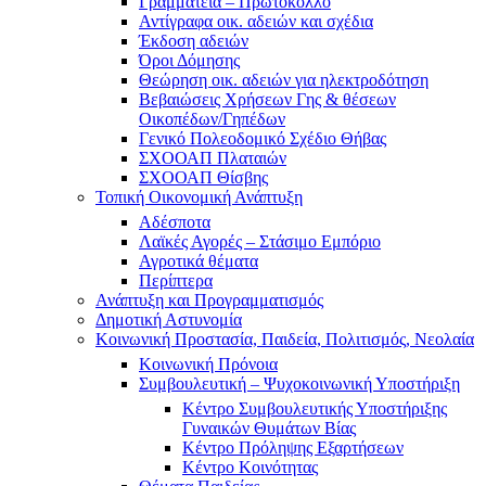
Γραμματεία – Πρωτόκολλο
Αντίγραφα οικ. αδειών και σχέδια
Έκδοση αδειών
Όροι Δόμησης
Θεώρηση οικ. αδειών για ηλεκτροδότηση
Βεβαιώσεις Χρήσεων Γης & θέσεων
Οικοπέδων/Γηπέδων
Γενικό Πολεοδομικό Σχέδιο Θήβας
ΣΧΟΟΑΠ Πλαταιών
ΣΧΟΟΑΠ Θίσβης
Τοπική Οικονομική Ανάπτυξη
Αδέσποτα
Λαϊκές Αγορές – Στάσιμο Εμπόριο
Αγροτικά θέματα
Περίπτερα
Ανάπτυξη και Προγραμματισμός
Δημοτική Αστυνομία
Κοινωνική Προστασία, Παιδεία, Πολιτισμός, Νεολαία
Κοινωνική Πρόνοια
Συμβουλευτική – Ψυχοκοινωνική Υποστήριξη
Κέντρο Συμβουλευτικής Υποστήριξης
Γυναικών Θυμάτων Βίας
Κέντρο Πρόληψης Εξαρτήσεων
Κέντρο Κοινότητας