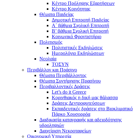
Κέντρο Πρόληψης Εξαρτήσεων
Κέντρο Κοινότητας
Θέματα Παιδείας
Δημοτική Επιτροπή Παιδείας
Α΄ βάθμια Σχολική Επιτροπή
B’ βάθμια Σχολική Επιτροπή
Κοινωνικό Φροντιστήριο
Πολιτισμός
Πολιτιστικές Εκδηλώσεις
Ημερολόγιο Εκδηλώσεων
Νεολαία
ΤΟΣΥΝ
Περιβάλλον και Πράσινο
Θέματα Περιβάλλοντος
Θέματα Συντήρησης Πρασίνου
Περιβαλλοντικές Δράσεις
Let’s do it Greece
Kορινθιακός η δική μας θάλασσα
Δράσεις Δεντροφυτεύσεων
Εκπαιδευτικές δράσεις στο Βιοκλιματικό
Πάρκο Χρυσορρόα
Διαδικασία καταγραφής και αδειοδότησης
υδροληψιών
Διαχείριση Νεκροταφείων
Οικονομική Υπηρεσία