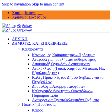
Skip to navigation
Skip to main content
Χάρτης Ιστοχώρου
Χρήσιμοι Σύνδεσμοι
ΑΡΧΙΚΗ
ΔΗΜΟΤΕΣ ΚΑΙ ΕΠΙΧΕΙΡΗΣΕΙΣ
Καθαριότητα
Κανονισμός Καθαριότητας – Πρόστιμα
Αναφορά για προβλήματα καθαριότητας
Αποκομιδή Ογκωδών Αντικειμένων
Ανακύκλωση (Γυαλί, Χαρτόνι, Μέταλλο, Ηλ.
Εξοπλισμός κτλ)
Καλές Πρακτικές του Δήμου Θηβαίων για το
Περιβάλλον
Δρομολόγια Απορριμματοφόρων
Καθαρισμός ιδιόκτητων Οικοπέδων –
Πυροπροστασία
Αναφορά για Εγκαταλελειμμένα Οχήματα
Πολιτική Προστασία
Καιρός