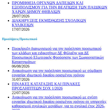
ΠΡΟΜΗΘΕΙΑ ΟΡΓΑΝΩΝ ΔΑΠΕΔΩΝ ΚΑΙ
ΕΞΟΠΟΛΙΣΜΟΥ ΓΙΑ ΤΗΝ ΒΕΛΤΙΩΣΗ ΤΩΝ ΠΑΙΔΙΚΩΝ
ΧΑΡΩΝ ΔΗΜΟΥ ΘΗΒΑΙΩΝ
28/07/2026
ΔΙΑΚΗΡΥΞΕΙΣ ΕΚΜΙΣΘΩΣΗΣ ΣΧΟΛΙΚΩΝ
ΚΥΛΙΚΕΙΩΝ
17/07/2026
Προσλήψεις Προσωπικού
Προκήρυξη διαγωνισμού για την πρόσληψη προσωπικού
των κλάδων και ειδικοτήτων ΔΕ Φύλαξης και ΔΕ
Προσωπικού Εξωτερικής Φρούρησης των Σωφρονιστικών
Καταστημάτων
06/08/2026
Ανακοίνωση για την πρόσληψη προσωπικού με σύμβαση
εργασίας ιδιωτικού δικαίου ορισμένου χρόνου
31/07/2026
ΠΙΝΑΚΕΣ ΚΑΤΑΤΑΞΗΣ ΚΑΙ ΠΙΝΑΚΕΣ
ΠΡΟΣΛΗΠΤΕΩΝ ΣΟΧ 1/2026
22/07/2026
Ανακοίνωση για την πρόσληψη προσωπικού με σχέση
εργασίας ιδιωτικού δικαίου ορισμένου χρόνου σε υπηρεσίες
καθαρισμού σχολικών μονάδων, για το σχολικό έτος 2026-