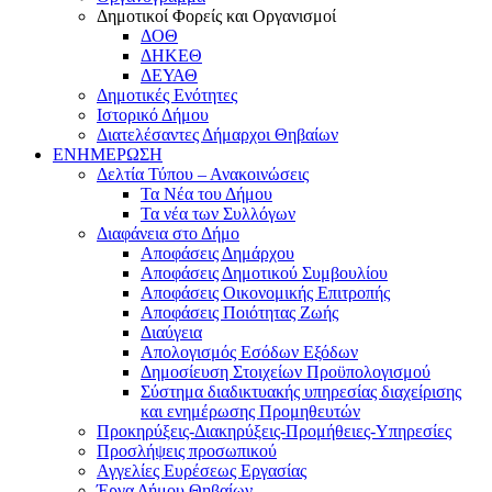
Δημοτικοί Φορείς και Οργανισμοί
ΔΟΘ
ΔΗΚΕΘ
ΔΕΥΑΘ
Δημοτικές Ενότητες
Ιστορικό Δήμου
Διατελέσαντες Δήμαρχοι Θηβαίων
ΕΝΗΜΕΡΩΣΗ
Δελτία Τύπου – Ανακοινώσεις
Τα Νέα του Δήμου
Τα νέα των Συλλόγων
Διαφάνεια στο Δήμο
Αποφάσεις Δημάρχου
Αποφάσεις Δημοτικού Συμβουλίου
Αποφάσεις Οικονομικής Επιτροπής
Αποφάσεις Ποιότητας Ζωής
Διαύγεια
Απολογισμός Εσόδων Εξόδων
Δημοσίευση Στοιχείων Προϋπολογισμού
Σύστημα διαδικτυακής υπηρεσίας διαχείρισης
και ενημέρωσης Προμηθευτών
Προκηρύξεις-Διακηρύξεις-Προμήθειες-Υπηρεσίες
Προσλήψεις προσωπικού
Αγγελίες Ευρέσεως Εργασίας
Έργα Δήμου Θηβαίων