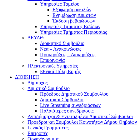
Υπηρεσίες Ταμείου
Εξόφληση οφειλών
Ενημέρωση Δημοτών
Έκδοση βεβαιώσεων
Υπηρεσίες Τμήματος Εσόδων
Υπηρεσίες Τμήματος Περιουσίας
ΔΕΥΑΘ
Διοικητικό Συμβούλιο
Νέα – Ανακοινώσεις
Προκηρύξεις – Διακηρύξεις
Επικοινωνία
Ηλεκτρονικές Υπηρεσίες
Εθνική Πύλη Ερμής
ΔΙΟΙΚΗΣΗ
Δήμαρχος
Δημοτικό Συμβούλιο
Πρόεδρος Δημοτικού Συμβουλίου
Δημοτικοί Σύμβουλοι
Live Streaming συνεδριάσεων
Παλαιότερες συνεδριάσεις
Αντιδήμαρχοι & Εντεταλμένοι Δημοτικοί Σύμβουλοι
Πρόεδροι και Σύμβουλοι Κοινοτήτων Δήμου Θηβαίων
Γενικός Γραμματέας
Επιτροπές
Οργανόγραμμα