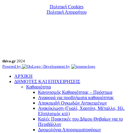
Πολιτική Cookies
Πολιτική Απορρήτου
thiva.gr
2024
Powered by
| Development by
ΑΡΧΙΚΗ
ΔΗΜΟΤΕΣ ΚΑΙ ΕΠΙΧΕΙΡΗΣΕΙΣ
Καθαριότητα
Κανονισμός Καθαριότητας – Πρόστιμα
Αναφορά για προβλήματα καθαριότητας
Αποκομιδή Ογκωδών Αντικειμένων
Ανακύκλωση (Γυαλί, Χαρτόνι, Μέταλλο, Ηλ.
Εξοπλισμός κτλ)
Καλές Πρακτικές του Δήμου Θηβαίων για το
Περιβάλλον
Δρομολόγια Απορριμματοφόρων