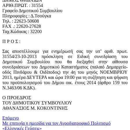
ΔΗΜΟΣ ΘΗΒΑΙΩΝ
ΑΡΙΘ.ΠΡΩΤ. : 31554
Γραφείο Δημοτικού Συμβουλίου
Πληροφορίες : Δ.Τσούγκα
Τηλ. : 22623-50608
FAX .: 22620-27628
Ταχ.Κώδικας : 32200
Π Ρ Ο Σ :
Σας αποστέλλουμε για ενημέρωσή σας την υπ’ αριθ. πρωτ.
31554/23-10-2013 πρόσκληση σε Ειδική συνεδρίαση του
Δημοτικού Συμβουλίου που θα διεξαχθεί στην αίθουσα
συνεδριάσεων του Δημοτικού Καταστήματος (παλαιό Δημαρχείο-
οδός Πινδάρου & Οιδίποδος) την 4η του μηνός ΝΟΕΜΒΡΙΟΥ
2013, ημέρα ΔΕΥΤΕΡΑ και ώρα 19:00 για τη συζήτηση και ψήφιση
του προϋπολογισμού του Δήμου οικ. έτους 2014 (άρθρο 159 του
Ν.3463/06 ΚΔΚ).
Ο ΠΡΟΕΔΡΟΣ
ΤΟΥ ΔΗΜΟΤΙΚΟΥ ΣΥΜΒΟΥΛΙΟΥ
ΑΘΑΝΑΣΙΟΣ Μ. ΚΟΚΟΝΤΙΝΗΣ
Επόμενο
Με επιτυχία η ημερίδα για τον Αγροδιατροφικό Πολιτισμό
«Ελληνικές Γεύσεις»