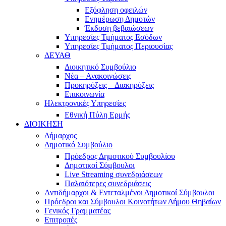
Εξόφληση οφειλών
Ενημέρωση Δημοτών
Έκδοση βεβαιώσεων
Υπηρεσίες Τμήματος Εσόδων
Υπηρεσίες Τμήματος Περιουσίας
ΔΕΥΑΘ
Διοικητικό Συμβούλιο
Νέα – Ανακοινώσεις
Προκηρύξεις – Διακηρύξεις
Επικοινωνία
Ηλεκτρονικές Υπηρεσίες
Εθνική Πύλη Ερμής
ΔΙΟΙΚΗΣΗ
Δήμαρχος
Δημοτικό Συμβούλιο
Πρόεδρος Δημοτικού Συμβουλίου
Δημοτικοί Σύμβουλοι
Live Streaming συνεδριάσεων
Παλαιότερες συνεδριάσεις
Αντιδήμαρχοι & Εντεταλμένοι Δημοτικοί Σύμβουλοι
Πρόεδροι και Σύμβουλοι Κοινοτήτων Δήμου Θηβαίων
Γενικός Γραμματέας
Επιτροπές