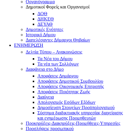
Οργανόγραμμα
Δημοτικοί Φορείς και Οργανισμοί
ΔΟΘ
ΔΗΚΕΘ
ΔΕΥΑΘ
Δημοτικές Ενότητες
Ιστορικό Δήμου
Διατελέσαντες Δήμαρχοι Θηβαίων
ΕΝΗΜΕΡΩΣΗ
Δελτία Τύπου – Ανακοινώσεις
Τα Νέα του Δήμου
Τα νέα των Συλλόγων
Διαφάνεια στο Δήμο
Αποφάσεις Δημάρχου
Αποφάσεις Δημοτικού Συμβουλίου
Αποφάσεις Οικονομικής Επιτροπής
Αποφάσεις Ποιότητας Ζωής
Διαύγεια
Απολογισμός Εσόδων Εξόδων
Δημοσίευση Στοιχείων Προϋπολογισμού
Σύστημα διαδικτυακής υπηρεσίας διαχείρισης
και ενημέρωσης Προμηθευτών
Προκηρύξεις-Διακηρύξεις-Προμήθειες-Υπηρεσίες
Προσλήψεις προσωπικού