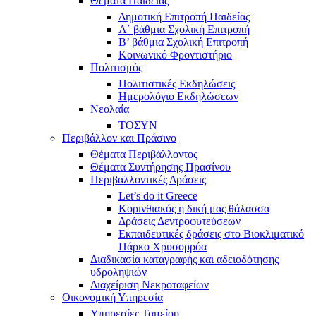
Θέματα Παιδείας
Δημοτική Επιτροπή Παιδείας
Α΄ βάθμια Σχολική Επιτροπή
B’ βάθμια Σχολική Επιτροπή
Κοινωνικό Φροντιστήριο
Πολιτισμός
Πολιτιστικές Εκδηλώσεις
Ημερολόγιο Εκδηλώσεων
Νεολαία
ΤΟΣΥΝ
Περιβάλλον και Πράσινο
Θέματα Περιβάλλοντος
Θέματα Συντήρησης Πρασίνου
Περιβαλλοντικές Δράσεις
Let’s do it Greece
Kορινθιακός η δική μας θάλασσα
Δράσεις Δεντροφυτεύσεων
Εκπαιδευτικές δράσεις στο Βιοκλιματικό
Πάρκο Χρυσορρόα
Διαδικασία καταγραφής και αδειοδότησης
υδροληψιών
Διαχείριση Νεκροταφείων
Οικονομική Υπηρεσία
Υπηρεσίες Ταμείου