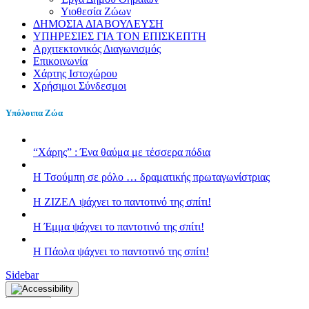
Υιοθεσία Ζώων
ΔΗΜΟΣΙΑ ΔΙΑΒΟΥΛΕΥΣΗ
ΥΠΗΡΕΣΙΕΣ ΓΙΑ ΤΟΝ ΕΠΙΣΚΕΠΤΗ
Αρχιτεκτονικός Διαγωνισμός
Επικοινωνία
Χάρτης Ιστοχώρου
Χρήσιμοι Σύνδεσμοι
Υπόλοιπα Ζώα
“Χάρης” : Ένα θαύμα με τέσσερα πόδια
H Τσούμπη σε ρόλο … δραματικής πρωταγωνίστριας
Η ΖΙΖΕΛ ψάχνει το παντοτινό της σπίτι!
H Έμμα ψάχνει το παντοτινό της σπίτι!
Η Πάολα ψάχνει το παντοτινό της σπίτι!
Sidebar
Κλείσιμο