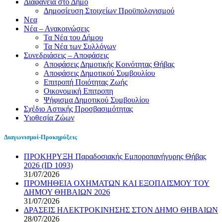
Διαφάνεια στο Δήμο
Δημοσίευση Στοιχείων Προϋπολογισμού
Νεα
Νέα – Ανακοινώσεις
Τα Νέα του Δήμου
Τα Νέα των Συλλόγων
Συνεδριάσεις – Αποφάσεις
Αποφάσεις Δημοτικής Κοινότητας Θήβας
Αποφάσεις Δημοτικού Συμβουλίου
Επιτροπή Ποιότητας Ζωής
Οικονομική Επιτροπη
Ψήφισμα Δημοτικού Συμβουλίου
Σχέδιο Αστικής Προσβασιμότητας
Υιοθεσία Ζώων
Διαγωνισμοί-Προκηρύξεις
ΠΡΟΚΗΡΥΞΗ Παραδοσιακής Εμποροπανήγυρης Θήβας
2026 (ID 1093)
31/07/2026
ΠΡΟΜΗΘΕΙΑ ΟΧΗΜΑΤΩΝ ΚΑΙ ΕΞΟΠΛΙΣΜΟΥ ΤΟΥ
ΔΗΜΟΥ ΘΗΒΑΙΩΝ 2026
31/07/2026
ΔΡΑΣΕΙΣ ΗΛΕΚΤΡΟΚΙΝΗΣΗΣ ΣΤΟΝ ΔΗΜΟ ΘΗΒΑΙΩΝ
28/07/2026