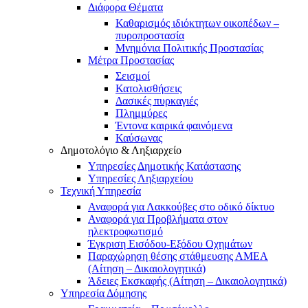
Διάφορα Θέματα
Καθαρισμός ιδιόκτητων οικοπέδων –
πυροπροστασία
Μνημόνια Πολιτικής Προστασίας
Μέτρα Προστασίας
Σεισμοί
Κατολισθήσεις
Δασικές πυρκαγιές
Πλημμύρες
Έντονα καιρικά φαινόμενα
Καύσωνας
Δημοτολόγιο & Ληξιαρχείο
Υπηρεσίες Δημοτικής Κατάστασης
Υπηρεσίες Ληξιαρχείου
Τεχνική Υπηρεσία
Αναφορά για Λακκούβες στο οδικό δίκτυο
Αναφορά για Προβλήματα στον
ηλεκτροφωτισμό
Έγκριση Εισόδου-Εξόδου Οχημάτων
Παραχώρηση θέσης στάθμευσης ΑΜΕΑ
(Αίτηση – Δικαιολογητικά)
Άδειες Εκσκαφής (Αίτηση – Δικαιολογητικά)
Υπηρεσία Δόμησης