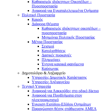
Καθαρισμός ιδιόκτητων Οικοπέδων –
Πυροπροστασία
Αναφορά για Εγκαταλελειμμένα Οχήματα
Πολιτική Προστασία
Καιρός
Διάφορα Θέματα
Καθαρισμός ιδιόκτητων οικοπέδων –
πυροπροστασία
Μνημόνια Πολιτικής Προστασίας
Μέτρα Προστασίας
Σεισμοί
Κατολισθήσεις
Δασικές πυρκαγιές
Πλημμύρες
Έντονα καιρικά φαινόμενα
Καύσωνας
Δημοτολόγιο & Ληξιαρχείο
Υπηρεσίες Δημοτικής Κατάστασης
Υπηρεσίες Ληξιαρχείου
Τεχνική Υπηρεσία
Αναφορά για Λακκούβες στο οδικό δίκτυο
Αναφορά για Προβλήματα στον
ηλεκτροφωτισμό
Έγκριση Εισόδου-Εξόδου Οχημάτων
Παραχώρηση θέσης στάθμευσης ΑΜΕΑ