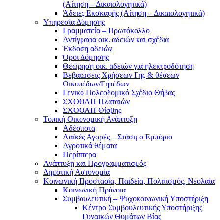
(Αίτηση – Δικαιολογητικά)
Άδειες Εκσκαφής (Αίτηση – Δικαιολογητικά)
Υπηρεσία Δόμησης
Γραμματεία – Πρωτόκολλο
Αντίγραφα οικ. αδειών και σχέδια
Έκδοση αδειών
Όροι Δόμησης
Θεώρηση οικ. αδειών για ηλεκτροδότηση
Βεβαιώσεις Χρήσεων Γης & θέσεων
Οικοπέδων/Γηπέδων
Γενικό Πολεοδομικό Σχέδιο Θήβας
ΣΧΟΟΑΠ Πλαταιών
ΣΧΟΟΑΠ Θίσβης
Τοπική Οικονομική Ανάπτυξη
Αδέσποτα
Λαϊκές Αγορές – Στάσιμο Εμπόριο
Αγροτικά θέματα
Περίπτερα
Ανάπτυξη και Προγραμματισμός
Δημοτική Αστυνομία
Κοινωνική Προστασία, Παιδεία, Πολιτισμός, Νεολαία
Κοινωνική Πρόνοια
Συμβουλευτική – Ψυχοκοινωνική Υποστήριξη
Κέντρο Συμβουλευτικής Υποστήριξης
Γυναικών Θυμάτων Βίας