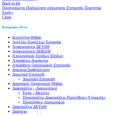
Back to list
Προηγούμενο
Πρόσκληση σύγκλησης Επιτροπής Ποιότητας
Ζωής»
Close
Κατηγορίες Νέων
Kοινότητα Θήβας
Αγγελίες Ευρέσεως Εργασίας
Ανακοινώσεις ΔΕΥΑΘ
Ανακοινώσεις ΔΗΚΕΘ
Απολογισμός Εσόδων Εξόδων
Αποφάσεις Δημάρχου
Αποφάσεις Οικονομικής Επιτροπής
Δημόσια Διαβούλευση
Δημοτική Επιτροπή
Δημοτική Επιτροπή
Δημοτικός Οργανισμός Θήβας
Διακηρύξεις – Διαγωνισμοί
Έργα – Μελέτες
Προκηρύξεις-Διακηρύξεις-Προμήθειες-Υπηρεσίες
Προσλήψεις προσωπικού
Διακηρύξεις ΔΕΥΑΘ
Διαύγεια