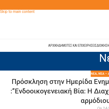
Skip to navigation
Skip to main content
ΑΡΧΙΚΗ
ΔΗΜΟΤΕΣ ΚΑΙ ΕΠΙΧΕΙΡΗΣΕΙΣ
ΔΙΟΙΚΗΣ
Ν
ΝΕΑ
,
ΝΈΑ – 
Πρόσκληση στην Ημερίδα Ενημ
:”Ενδοοικογενειακή Βία: Η Δια
αρμόδιου
On 24