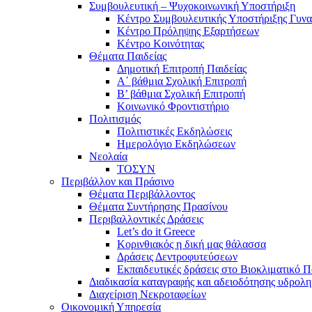
Συμβουλευτική – Ψυχοκοινωνική Υποστήριξη
Κέντρο Συμβουλευτικής Υποστήριξης Γυν
Κέντρο Πρόληψης Εξαρτήσεων
Κέντρο Κοινότητας
Θέματα Παιδείας
Δημοτική Επιτροπή Παιδείας
Α΄ βάθμια Σχολική Επιτροπή
B’ βάθμια Σχολική Επιτροπή
Κοινωνικό Φροντιστήριο
Πολιτισμός
Πολιτιστικές Εκδηλώσεις
Ημερολόγιο Εκδηλώσεων
Νεολαία
ΤΟΣΥΝ
Περιβάλλον και Πράσινο
Θέματα Περιβάλλοντος
Θέματα Συντήρησης Πρασίνου
Περιβαλλοντικές Δράσεις
Let’s do it Greece
Kορινθιακός η δική μας θάλασσα
Δράσεις Δεντροφυτεύσεων
Εκπαιδευτικές δράσεις στο Βιοκλιματικό
Διαδικασία καταγραφής και αδειοδότησης υδρολ
Διαχείριση Νεκροταφείων
Οικονομική Υπηρεσία