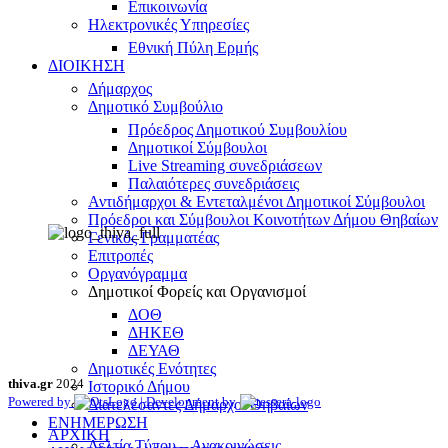
Επικοινωνία
Ηλεκτρονικές Υπηρεσίες
Εθνική Πύλη Ερμής
ΔΙΟΙΚΗΣΗ
Δήμαρχος
Δημοτικό Συμβούλιο
Πρόεδρος Δημοτικού Συμβουλίου
Δημοτικοί Σύμβουλοι
Live Streaming συνεδριάσεων
Παλαιότερες συνεδριάσεις
Αντιδήμαρχοι & Εντεταλμένοι Δημοτικοί Σύμβουλοι
Πρόεδροι και Σύμβουλοι Κοινοτήτων Δήμου Θηβαίων
Γενικός Γραμματέας
Επιτροπές
Οργανόγραμμα
Δημοτικοί Φορείς και Οργανισμοί
ΔΟΘ
ΔΗΚΕΘ
ΔΕΥΑΘ
Δημοτικές Ενότητες
thiva.gr
2024
Ιστορικό Δήμου
Powered by
| Development by
Διατελέσαντες Δήμαρχοι Θηβαίων
ΕΝΗΜΕΡΩΣΗ
ΑΡΧΙΚΗ
Δελτία Τύπου – Ανακοινώσεις