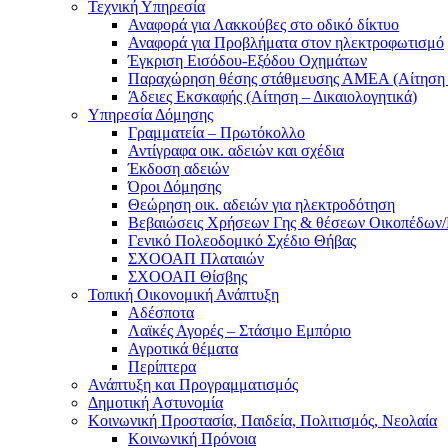
Τεχνική Υπηρεσία
Αναφορά για Λακκούβες στο οδικό δίκτυο
Αναφορά για Προβλήματα στον ηλεκτροφωτισμό
Έγκριση Εισόδου-Εξόδου Οχημάτων
Παραχώρηση θέσης στάθμευσης ΑΜΕΑ (Αίτηση –
Άδειες Εκσκαφής (Αίτηση – Δικαιολογητικά)
Υπηρεσία Δόμησης
Γραμματεία – Πρωτόκολλο
Αντίγραφα οικ. αδειών και σχέδια
Έκδοση αδειών
Όροι Δόμησης
Θεώρηση οικ. αδειών για ηλεκτροδότηση
Βεβαιώσεις Χρήσεων Γης & θέσεων Οικοπέδων
Γενικό Πολεοδομικό Σχέδιο Θήβας
ΣΧΟΟΑΠ Πλαταιών
ΣΧΟΟΑΠ Θίσβης
Τοπική Οικονομική Ανάπτυξη
Αδέσποτα
Λαϊκές Αγορές – Στάσιμο Εμπόριο
Αγροτικά θέματα
Περίπτερα
Ανάπτυξη και Προγραμματισμός
Δημοτική Αστυνομία
Κοινωνική Προστασία, Παιδεία, Πολιτισμός, Νεολαία
Κοινωνική Πρόνοια