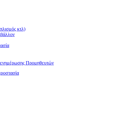
πλισμός κτλ)
ιβάλλον
τασία
αι ενημέρωσης Προμηθευτών
προστασία