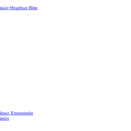
αικών Θυμάτων Βίας
 Πάρκο Χρυσορρόα
ηψιών