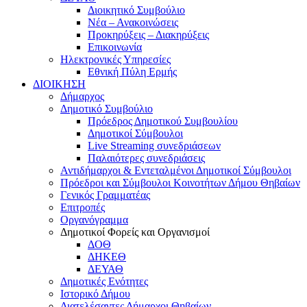
Διοικητικό Συμβούλιο
Νέα – Ανακοινώσεις
Προκηρύξεις – Διακηρύξεις
Επικοινωνία
Ηλεκτρονικές Υπηρεσίες
Εθνική Πύλη Ερμής
ΔΙΟΙΚΗΣΗ
Δήμαρχος
Δημοτικό Συμβούλιο
Πρόεδρος Δημοτικού Συμβουλίου
Δημοτικοί Σύμβουλοι
Live Streaming συνεδριάσεων
Παλαιότερες συνεδριάσεις
Αντιδήμαρχοι & Εντεταλμένοι Δημοτικοί Σύμβουλοι
Πρόεδροι και Σύμβουλοι Κοινοτήτων Δήμου Θηβαίων
Γενικός Γραμματέας
Επιτροπές
Οργανόγραμμα
Δημοτικοί Φορείς και Οργανισμοί
ΔΟΘ
ΔΗΚΕΘ
ΔΕΥΑΘ
Δημοτικές Ενότητες
Ιστορικό Δήμου
Διατελέσαντες Δήμαρχοι Θηβαίων