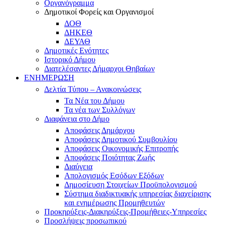
Οργανόγραμμα
Δημοτικοί Φορείς και Οργανισμοί
ΔΟΘ
ΔΗΚΕΘ
ΔΕΥΑΘ
Δημοτικές Ενότητες
Ιστορικό Δήμου
Διατελέσαντες Δήμαρχοι Θηβαίων
ΕΝΗΜΕΡΩΣΗ
Δελτία Τύπου – Ανακοινώσεις
Τα Νέα του Δήμου
Τα νέα των Συλλόγων
Διαφάνεια στο Δήμο
Αποφάσεις Δημάρχου
Αποφάσεις Δημοτικού Συμβουλίου
Αποφάσεις Οικονομικής Επιτροπής
Αποφάσεις Ποιότητας Ζωής
Διαύγεια
Απολογισμός Εσόδων Εξόδων
Δημοσίευση Στοιχείων Προϋπολογισμού
Σύστημα διαδικτυακής υπηρεσίας διαχείρισης
και ενημέρωσης Προμηθευτών
Προκηρύξεις-Διακηρύξεις-Προμήθειες-Υπηρεσίες
Προσλήψεις προσωπικού