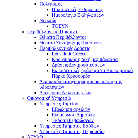
Πολιτισμός
Πολιτιστικές Εκδηλώσεις
Ημερολόγιο Εκδηλώσεων
Νεολαία
ΤΟΣΥΝ
Περιβάλλον και Πράσινο
Θέματα Περιβάλλοντος
Θέματα Συντήρησης Πρασίνου
Περιβαλλοντικές Δράσεις
Let’s do it Greece
Kορινθιακός η δική μας θάλασσα
Δράσεις Δεντροφυτεύσεων
Εκπαιδευτικές δράσεις στο Βιοκλιματικό
Πάρκο Χρυσορρόα
Διαδικασία καταγραφής και αδειοδότησης
υδροληψιών
Διαχείριση Νεκροταφείων
Οικονομική Υπηρεσία
Υπηρεσίες Ταμείου
Εξόφληση οφειλών
Ενημέρωση Δημοτών
Έκδοση βεβαιώσεων
Υπηρεσίες Τμήματος Εσόδων
Υπηρεσίες Τμήματος Περιουσίας
ΔΕΥΑΘ