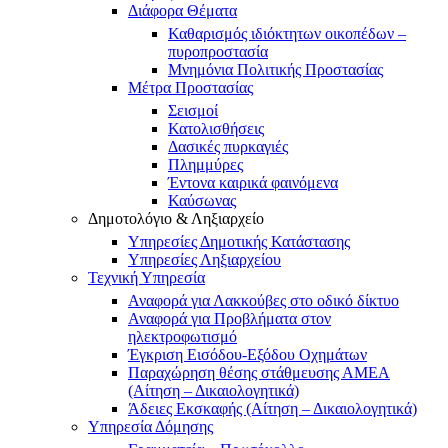
Διάφορα Θέματα
Καθαρισμός ιδιόκτητων οικοπέδων –
πυροπροστασία
Μνημόνια Πολιτικής Προστασίας
Μέτρα Προστασίας
Σεισμοί
Κατολισθήσεις
Δασικές πυρκαγιές
Πλημμύρες
Έντονα καιρικά φαινόμενα
Καύσωνας
Δημοτολόγιο & Ληξιαρχείο
Υπηρεσίες Δημοτικής Κατάστασης
Υπηρεσίες Ληξιαρχείου
Τεχνική Υπηρεσία
Αναφορά για Λακκούβες στο οδικό δίκτυο
Αναφορά για Προβλήματα στον
ηλεκτροφωτισμό
Έγκριση Εισόδου-Εξόδου Οχημάτων
Παραχώρηση θέσης στάθμευσης ΑΜΕΑ
(Αίτηση – Δικαιολογητικά)
Άδειες Εκσκαφής (Αίτηση – Δικαιολογητικά)
Υπηρεσία Δόμησης