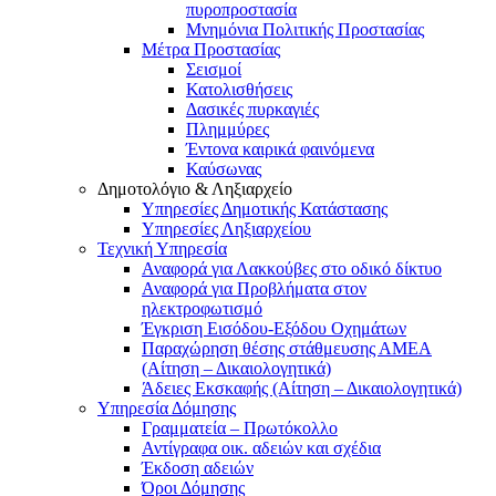
πυροπροστασία
Μνημόνια Πολιτικής Προστασίας
Μέτρα Προστασίας
Σεισμοί
Κατολισθήσεις
Δασικές πυρκαγιές
Πλημμύρες
Έντονα καιρικά φαινόμενα
Καύσωνας
Δημοτολόγιο & Ληξιαρχείο
Υπηρεσίες Δημοτικής Κατάστασης
Υπηρεσίες Ληξιαρχείου
Τεχνική Υπηρεσία
Αναφορά για Λακκούβες στο οδικό δίκτυο
Αναφορά για Προβλήματα στον
ηλεκτροφωτισμό
Έγκριση Εισόδου-Εξόδου Οχημάτων
Παραχώρηση θέσης στάθμευσης ΑΜΕΑ
(Αίτηση – Δικαιολογητικά)
Άδειες Εκσκαφής (Αίτηση – Δικαιολογητικά)
Υπηρεσία Δόμησης
Γραμματεία – Πρωτόκολλο
Αντίγραφα οικ. αδειών και σχέδια
Έκδοση αδειών
Όροι Δόμησης