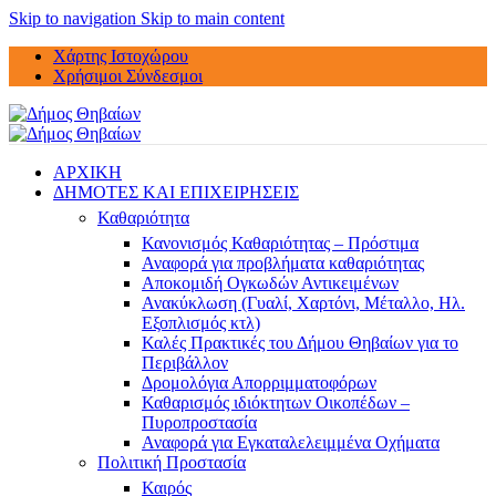
Skip to navigation
Skip to main content
Χάρτης Ιστοχώρου
Χρήσιμοι Σύνδεσμοι
ΑΡΧΙΚΗ
ΔΗΜΟΤΕΣ ΚΑΙ ΕΠΙΧΕΙΡΗΣΕΙΣ
Καθαριότητα
Κανονισμός Καθαριότητας – Πρόστιμα
Αναφορά για προβλήματα καθαριότητας
Αποκομιδή Ογκωδών Αντικειμένων
Ανακύκλωση (Γυαλί, Χαρτόνι, Μέταλλο, Ηλ.
Εξοπλισμός κτλ)
Καλές Πρακτικές του Δήμου Θηβαίων για το
Περιβάλλον
Δρομολόγια Απορριμματοφόρων
Καθαρισμός ιδιόκτητων Οικοπέδων –
Πυροπροστασία
Αναφορά για Εγκαταλελειμμένα Οχήματα
Πολιτική Προστασία
Καιρός