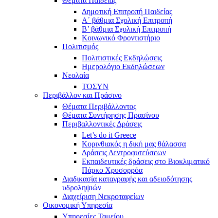
Θέματα Παιδείας
Δημοτική Επιτροπή Παιδείας
Α΄ βάθμια Σχολική Επιτροπή
B’ βάθμια Σχολική Επιτροπή
Κοινωνικό Φροντιστήριο
Πολιτισμός
Πολιτιστικές Εκδηλώσεις
Ημερολόγιο Εκδηλώσεων
Νεολαία
ΤΟΣΥΝ
Περιβάλλον και Πράσινο
Θέματα Περιβάλλοντος
Θέματα Συντήρησης Πρασίνου
Περιβαλλοντικές Δράσεις
Let’s do it Greece
Kορινθιακός η δική μας θάλασσα
Δράσεις Δεντροφυτεύσεων
Εκπαιδευτικές δράσεις στο Βιοκλιματικό
Πάρκο Χρυσορρόα
Διαδικασία καταγραφής και αδειοδότησης
υδροληψιών
Διαχείριση Νεκροταφείων
Οικονομική Υπηρεσία
Υπηρεσίες Ταμείου