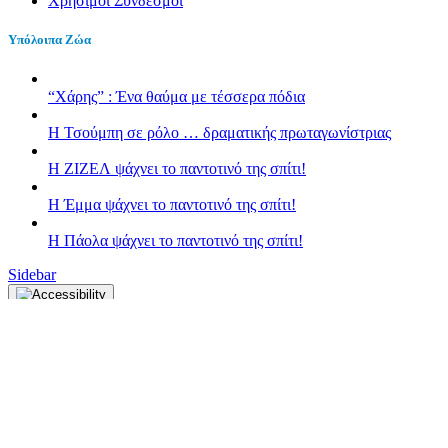
Χρήσιμοι Σύνδεσμοι
Υπόλοιπα Ζώα
“Χάρης” : Ένα θαύμα με τέσσερα πόδια
H Τσούμπη σε ρόλο … δραματικής πρωταγωνίστριας
Η ΖΙΖΕΛ ψάχνει το παντοτινό της σπίτι!
H Έμμα ψάχνει το παντοτινό της σπίτι!
Η Πάολα ψάχνει το παντοτινό της σπίτι!
Sidebar
Κλείσιμο
Font Resize
A-
A+
Επαναφορά
Contrast
Choose color
black
white
green
blue
red
orange
yellow
navi
Underline links