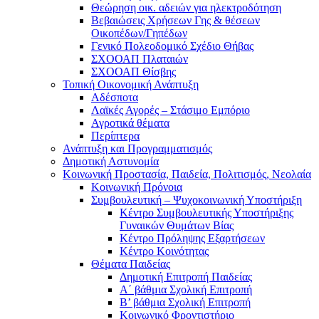
Θεώρηση οικ. αδειών για ηλεκτροδότηση
Βεβαιώσεις Χρήσεων Γης & θέσεων
Οικοπέδων/Γηπέδων
Γενικό Πολεοδομικό Σχέδιο Θήβας
ΣΧΟΟΑΠ Πλαταιών
ΣΧΟΟΑΠ Θίσβης
Τοπική Οικονομική Ανάπτυξη
Αδέσποτα
Λαϊκές Αγορές – Στάσιμο Εμπόριο
Αγροτικά θέματα
Περίπτερα
Ανάπτυξη και Προγραμματισμός
Δημοτική Αστυνομία
Κοινωνική Προστασία, Παιδεία, Πολιτισμός, Νεολαία
Κοινωνική Πρόνοια
Συμβουλευτική – Ψυχοκοινωνική Υποστήριξη
Κέντρο Συμβουλευτικής Υποστήριξης
Γυναικών Θυμάτων Βίας
Κέντρο Πρόληψης Εξαρτήσεων
Κέντρο Κοινότητας
Θέματα Παιδείας
Δημοτική Επιτροπή Παιδείας
Α΄ βάθμια Σχολική Επιτροπή
B’ βάθμια Σχολική Επιτροπή
Κοινωνικό Φροντιστήριο