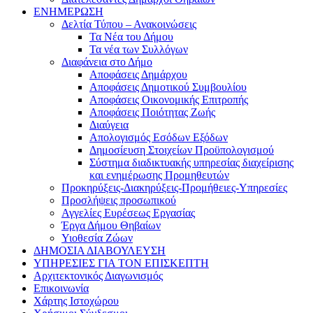
ΕΝΗΜΕΡΩΣΗ
Δελτία Τύπου – Ανακοινώσεις
Τα Νέα του Δήμου
Τα νέα των Συλλόγων
Διαφάνεια στο Δήμο
Αποφάσεις Δημάρχου
Αποφάσεις Δημοτικού Συμβουλίου
Αποφάσεις Οικονομικής Επιτροπής
Αποφάσεις Ποιότητας Ζωής
Διαύγεια
Απολογισμός Εσόδων Εξόδων
Δημοσίευση Στοιχείων Προϋπολογισμού
Σύστημα διαδικτυακής υπηρεσίας διαχείρισης
και ενημέρωσης Προμηθευτών
Προκηρύξεις-Διακηρύξεις-Προμήθειες-Υπηρεσίες
Προσλήψεις προσωπικού
Αγγελίες Ευρέσεως Εργασίας
Έργα Δήμου Θηβαίων
Υιοθεσία Ζώων
ΔΗΜΟΣΙΑ ΔΙΑΒΟΥΛΕΥΣΗ
ΥΠΗΡΕΣΙΕΣ ΓΙΑ ΤΟΝ ΕΠΙΣΚΕΠΤΗ
Αρχιτεκτονικός Διαγωνισμός
Επικοινωνία
Χάρτης Ιστοχώρου