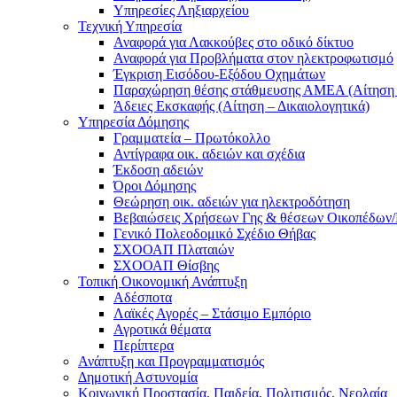
Υπηρεσίες Ληξιαρχείου
Τεχνική Υπηρεσία
Αναφορά για Λακκούβες στο οδικό δίκτυο
Αναφορά για Προβλήματα στον ηλεκτροφωτισμό
Έγκριση Εισόδου-Εξόδου Οχημάτων
Παραχώρηση θέσης στάθμευσης ΑΜΕΑ (Αίτηση –
Άδειες Εκσκαφής (Αίτηση – Δικαιολογητικά)
Υπηρεσία Δόμησης
Γραμματεία – Πρωτόκολλο
Αντίγραφα οικ. αδειών και σχέδια
Έκδοση αδειών
Όροι Δόμησης
Θεώρηση οικ. αδειών για ηλεκτροδότηση
Βεβαιώσεις Χρήσεων Γης & θέσεων Οικοπέδων
Γενικό Πολεοδομικό Σχέδιο Θήβας
ΣΧΟΟΑΠ Πλαταιών
ΣΧΟΟΑΠ Θίσβης
Τοπική Οικονομική Ανάπτυξη
Αδέσποτα
Λαϊκές Αγορές – Στάσιμο Εμπόριο
Αγροτικά θέματα
Περίπτερα
Ανάπτυξη και Προγραμματισμός
Δημοτική Αστυνομία
Κοινωνική Προστασία, Παιδεία, Πολιτισμός, Νεολαία