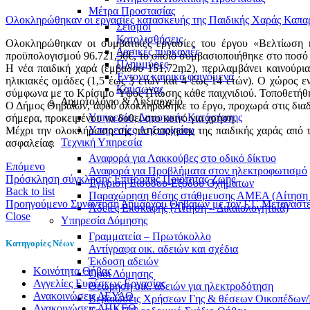
Μέτρα Προστασίας
Ολοκληρώθηκαν οι εργασίες κατασκευής της Παιδικής Χαράς Καπα
Σεισμοί
Κατολισθήσεις
Ολοκληρώθηκαν οι συμβατικές εργασίες του έργου «Βελτίωση
Δασικές πυρκαγιές
προϋπολογισμού 96.721,56€, το οποίο συμβασιοποιήθηκε στο πο
Πλημμύρες
Η νέα παιδική χαρά (εμβαδού 151,72m2), περιλαμβάνει καινούρια
Έντονα καιρικά φαινόμενα
ηλικιακές ομάδες (1,5 έως 3 ετών και 4 έως 14 ετών). Ο χώρος ε
Καύσωνας
σύμφωνα με το Κρίσιμο Ύψος Πτώσης κάθε παιχνιδιού. Τοποθετήθηκ
Δημοτολόγιο & Ληξιαρχείο
Ο Δήμος Θηβαίων, αφού ολοκληρώθηκε το έργο, προχωρά στις διαδ
Υπηρεσίες Δημοτικής Κατάστασης
σήμερα, προκειμένου να δοθεί στο κοινό για χρήση.
Υπηρεσίες Ληξιαρχείου
Μέχρι την ολοκλήρωση της πιστοποίησης της παιδικής χαράς από
Τεχνική Υπηρεσία
ασφαλείας.
Αναφορά για Λακκούβες στο οδικό δίκτυο
Επόμενο
Αναφορά για Προβλήματα στον ηλεκτροφωτισμό
Πρόσκληση σύγκλησης Επιτροπής Ποιότητας Ζωής
Έγκριση Εισόδου-Εξόδου Οχημάτων
Back to list
Παραχώρηση θέσης στάθμευσης ΑΜΕΑ (Αίτηση –
Προηγούμενο
Συνάντηση Δημάρχου Θηβαίων με τον Γ.Γ. Μεταναστε
Άδειες Εκσκαφής (Αίτηση – Δικαιολογητικά)
Close
Υπηρεσία Δόμησης
Γραμματεία – Πρωτόκολλο
Κατηγορίες Νέων
Αντίγραφα οικ. αδειών και σχέδια
Έκδοση αδειών
Kοινότητα Θήβας
Όροι Δόμησης
Αγγελίες Ευρέσεως Εργασίας
Θεώρηση οικ. αδειών για ηλεκτροδότηση
Ανακοινώσεις ΔΕΥΑΘ
Βεβαιώσεις Χρήσεων Γης & θέσεων Οικοπέδων
Ανακοινώσεις ΔΗΚΕΘ