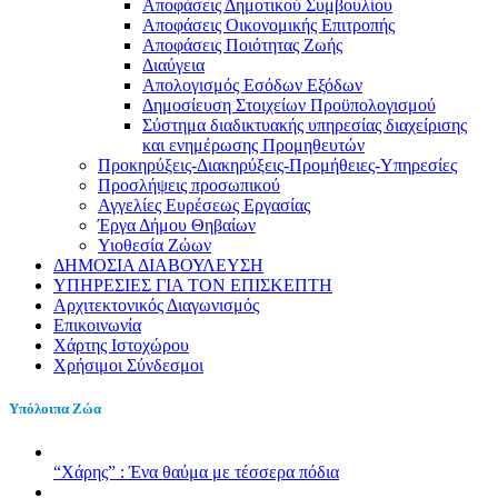
Αποφάσεις Δημοτικού Συμβουλίου
Αποφάσεις Οικονομικής Επιτροπής
Αποφάσεις Ποιότητας Ζωής
Διαύγεια
Απολογισμός Εσόδων Εξόδων
Δημοσίευση Στοιχείων Προϋπολογισμού
Σύστημα διαδικτυακής υπηρεσίας διαχείρισης
και ενημέρωσης Προμηθευτών
Προκηρύξεις-Διακηρύξεις-Προμήθειες-Υπηρεσίες
Προσλήψεις προσωπικού
Αγγελίες Ευρέσεως Εργασίας
Έργα Δήμου Θηβαίων
Υιοθεσία Ζώων
ΔΗΜΟΣΙΑ ΔΙΑΒΟΥΛΕΥΣΗ
ΥΠΗΡΕΣΙΕΣ ΓΙΑ ΤΟΝ ΕΠΙΣΚΕΠΤΗ
Αρχιτεκτονικός Διαγωνισμός
Επικοινωνία
Χάρτης Ιστοχώρου
Χρήσιμοι Σύνδεσμοι
Υπόλοιπα Ζώα
“Χάρης” : Ένα θαύμα με τέσσερα πόδια