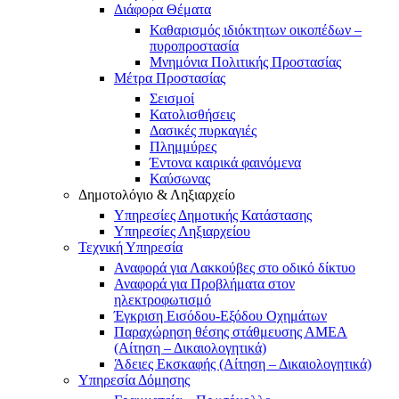
Διάφορα Θέματα
Καθαρισμός ιδιόκτητων οικοπέδων –
πυροπροστασία
Μνημόνια Πολιτικής Προστασίας
Μέτρα Προστασίας
Σεισμοί
Κατολισθήσεις
Δασικές πυρκαγιές
Πλημμύρες
Έντονα καιρικά φαινόμενα
Καύσωνας
Δημοτολόγιο & Ληξιαρχείο
Υπηρεσίες Δημοτικής Κατάστασης
Υπηρεσίες Ληξιαρχείου
Τεχνική Υπηρεσία
Αναφορά για Λακκούβες στο οδικό δίκτυο
Αναφορά για Προβλήματα στον
ηλεκτροφωτισμό
Έγκριση Εισόδου-Εξόδου Οχημάτων
Παραχώρηση θέσης στάθμευσης ΑΜΕΑ
(Αίτηση – Δικαιολογητικά)
Άδειες Εκσκαφής (Αίτηση – Δικαιολογητικά)
Υπηρεσία Δόμησης