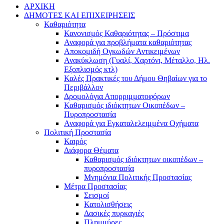
ΑΡΧΙΚΗ
ΔΗΜΟΤΕΣ ΚΑΙ ΕΠΙΧΕΙΡΗΣΕΙΣ
Καθαριότητα
Κανονισμός Καθαριότητας – Πρόστιμα
Αναφορά για προβλήματα καθαριότητας
Αποκομιδή Ογκωδών Αντικειμένων
Ανακύκλωση (Γυαλί, Χαρτόνι, Μέταλλο, Ηλ.
Εξοπλισμός κτλ)
Καλές Πρακτικές του Δήμου Θηβαίων για το
Περιβάλλον
Δρομολόγια Απορριμματοφόρων
Καθαρισμός ιδιόκτητων Οικοπέδων –
Πυροπροστασία
Αναφορά για Εγκαταλελειμμένα Οχήματα
Πολιτική Προστασία
Καιρός
Διάφορα Θέματα
Καθαρισμός ιδιόκτητων οικοπέδων –
πυροπροστασία
Μνημόνια Πολιτικής Προστασίας
Μέτρα Προστασίας
Σεισμοί
Κατολισθήσεις
Δασικές πυρκαγιές
Πλημμύρες