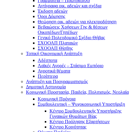
Γραμματεία – Πρωτόκολλο
Αντίγραφα οικ. αδειών και σχέδια
Έκδοση αδειών
Όροι Δόμησης
Θεώρηση οικ. αδειών για ηλεκτροδότηση
Βεβαιώσεις Χρήσεων Γης & θέσεων
Οικοπέδων/Γηπέδων
Γενικό Πολεοδομικό Σχέδιο Θήβας
ΣΧΟΟΑΠ Πλαταιών
ΣΧΟΟΑΠ Θίσβης
Τοπική Οικονομική Ανάπτυξη
Αδέσποτα
Λαϊκές Αγορές – Στάσιμο Εμπόριο
Αγροτικά θέματα
Περίπτερα
Ανάπτυξη και Προγραμματισμός
Δημοτική Αστυνομία
Κοινωνική Προστασία, Παιδεία, Πολιτισμός, Νεολαία
Κοινωνική Πρόνοια
Συμβουλευτική – Ψυχοκοινωνική Υποστήριξη
Κέντρο Συμβουλευτικής Υποστήριξης
Γυναικών Θυμάτων Βίας
Κέντρο Πρόληψης Εξαρτήσεων
Κέντρο Κοινότητας