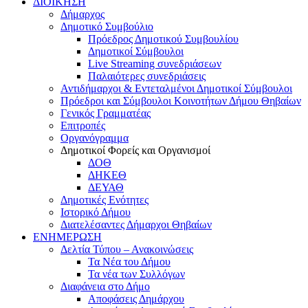
ΔΙΟΙΚΗΣΗ
Δήμαρχος
Δημοτικό Συμβούλιο
Πρόεδρος Δημοτικού Συμβουλίου
Δημοτικοί Σύμβουλοι
Live Streaming συνεδριάσεων
Παλαιότερες συνεδριάσεις
Αντιδήμαρχοι & Εντεταλμένοι Δημοτικοί Σύμβουλοι
Πρόεδροι και Σύμβουλοι Κοινοτήτων Δήμου Θηβαίων
Γενικός Γραμματέας
Επιτροπές
Οργανόγραμμα
Δημοτικοί Φορείς και Οργανισμοί
ΔΟΘ
ΔΗΚΕΘ
ΔΕΥΑΘ
Δημοτικές Ενότητες
Ιστορικό Δήμου
Διατελέσαντες Δήμαρχοι Θηβαίων
ΕΝΗΜΕΡΩΣΗ
Δελτία Τύπου – Ανακοινώσεις
Τα Νέα του Δήμου
Τα νέα των Συλλόγων
Διαφάνεια στο Δήμο
Αποφάσεις Δημάρχου