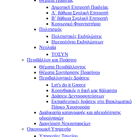
Θέματα Παιδείας
Δημοτική Επιτροπή Παιδείας
Α΄ βάθμια Σχολική Επιτροπή
B’ βάθμια Σχολική Επιτροπή
Κοινωνικό Φροντιστήριο
Πολιτισμός
Πολιτιστικές Εκδηλώσεις
Ημερολόγιο Εκδηλώσεων
Νεολαία
ΤΟΣΥΝ
Περιβάλλον και Πράσινο
Θέματα Περιβάλλοντος
Θέματα Συντήρησης Πρασίνου
Περιβαλλοντικές Δράσεις
Let’s do it Greece
Kορινθιακός η δική μας θάλασσα
Δράσεις Δεντροφυτεύσεων
Εκπαιδευτικές δράσεις στο Βιοκλιματικό
Πάρκο Χρυσορρόα
Διαδικασία καταγραφής και αδειοδότησης
υδροληψιών
Διαχείριση Νεκροταφείων
Οικονομική Υπηρεσία
Υπηρεσίες Ταμείου