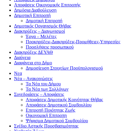
Αποφάσεις Οικονομικής Επιτροπής
Δημόσια Διαβούλευση
Δημοτική Επιτροπή
Δημοτική Επιτροπή
Δημοτικός Οργανισμός Θήβας
Διακηρύξεις – Διαγωνισμοί
Έργα – Μελέτες
Προκηρύξεις-Διακηρύξεις-Προμήθειες-Υπηρεσίες
Προσλήψεις προσωπικού
Διακηρύξεις ΔΕΥΑΘ
Διαύγεια
Διαφάνεια στο Δήμο
Δημοσίευση Στοιχείων Προϋπολογισμού
Νεα
Νέα – Ανακοινώσεις
Τα Νέα του Δήμου
Τα Νέα των Συλλόγων
Συνεδριάσεις – Αποφάσεις
Αποφάσεις Δημοτικής Κοινότητας Θήβας
Αποφάσεις Δημοτικού Συμβουλίου
Επιτροπή Ποιότητας Ζωής
Οικονομική Επιτροπη
Ψήφισμα Δημοτικού Συμβουλίου
Σχέδιο Αστικής Προσβασιμότητας