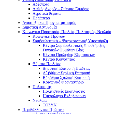
Αδέσποτα
Λαϊκές Αγορές – Στάσιμο Εμπόριο
Αγροτικά θέματα
Περίπτερα
Ανάπτυξη και Προγραμματισμός
Δημοτική Αστυνομία
Κοινωνική Προστασία, Παιδεία, Πολιτισμός, Νεολαία
Κοινωνική Πρόνοια
Συμβουλευτική – Ψυχοκοινωνική Υποστήριξη
Κέντρο Συμβουλευτικής Υποστήριξης
Γυναικών Θυμάτων Βίας
Κέντρο Πρόληψης Εξαρτήσεων
Κέντρο Κοινότητας
Θέματα Παιδείας
Δημοτική Επιτροπή Παιδείας
Α΄ βάθμια Σχολική Επιτροπή
B’ βάθμια Σχολική Επιτροπή
Κοινωνικό Φροντιστήριο
Πολιτισμός
Πολιτιστικές Εκδηλώσεις
Ημερολόγιο Εκδηλώσεων
Νεολαία
ΤΟΣΥΝ
Περιβάλλον και Πράσινο