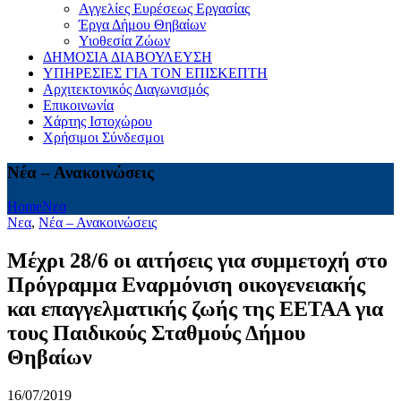
Αγγελίες Ευρέσεως Εργασίας
Έργα Δήμου Θηβαίων
Υιοθεσία Ζώων
ΔΗΜΟΣΙΑ ΔΙΑΒΟΥΛΕΥΣΗ
ΥΠΗΡΕΣΙΕΣ ΓΙΑ ΤΟΝ ΕΠΙΣΚΕΠΤΗ
Αρχιτεκτονικός Διαγωνισμός
Επικοινωνία
Χάρτης Ιστοχώρου
Χρήσιμοι Σύνδεσμοι
Νέα – Ανακοινώσεις
Home
Νεα
Νεα
,
Νέα – Ανακοινώσεις
Μέχρι 28/6 οι αιτήσεις για συμμετοχή στο
Πρόγραμμα Εναρμόνιση οικογενειακής
και επαγγελματικής ζωής της ΕΕΤΑΑ για
τους Παιδικούς Σταθμούς Δήμου
Θηβαίων
16/07/2019