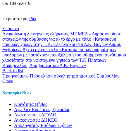
On 10/06/2019
Περισσότερα
εδώ
Επόμενο
Ανακοίνωση διενέργειας κλήρωσης ΜΗΜΕΔ – Δημοσιοποίηση
στοιχείων της σύμβασης για α) το έργο με τίτλο «Κατασκευή
παιδικών χαρών στην Τ.Κ. Ελεώνα και στη Δ.Κ. Βαγίων Δήμου
Θηβαίων» β) το έργο με τίτλο «Κατασκευή των απαραίτητων
υποδομών με ταυτόχρονη αποξήλωση του φθαρμένου συνθετικού
χλοοτάπητα στα υφιστάμενα γήπεδα των Τ.Κ Πλαταιών,
Καπαρελλίου, Δομβραίνας και Δ.Κ. Βαγίων»
Back to list
Προηγούμενο
Πρόσκληση σύγκλησης Δημοτικού Συμβουλίου
Close
Κατηγορίες Νέων
Kοινότητα Θήβας
Αγγελίες Ευρέσεως Εργασίας
Ανακοινώσεις ΔΕΥΑΘ
Ανακοινώσεις ΔΗΚΕΘ
Απολογισμός Εσόδων Εξόδων
Αποφάσεις Δημάρχου