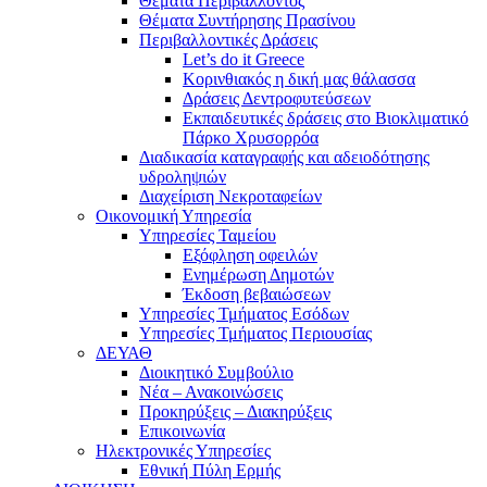
Θέματα Περιβάλλοντος
Θέματα Συντήρησης Πρασίνου
Περιβαλλοντικές Δράσεις
Let’s do it Greece
Kορινθιακός η δική μας θάλασσα
Δράσεις Δεντροφυτεύσεων
Εκπαιδευτικές δράσεις στο Βιοκλιματικό
Πάρκο Χρυσορρόα
Διαδικασία καταγραφής και αδειοδότησης
υδροληψιών
Διαχείριση Νεκροταφείων
Οικονομική Υπηρεσία
Υπηρεσίες Ταμείου
Εξόφληση οφειλών
Ενημέρωση Δημοτών
Έκδοση βεβαιώσεων
Υπηρεσίες Τμήματος Εσόδων
Υπηρεσίες Τμήματος Περιουσίας
ΔΕΥΑΘ
Διοικητικό Συμβούλιο
Νέα – Ανακοινώσεις
Προκηρύξεις – Διακηρύξεις
Επικοινωνία
Ηλεκτρονικές Υπηρεσίες
Εθνική Πύλη Ερμής