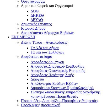
Οργανόγραμμα
Δημοτικοί Φορείς και Οργανισμοί
ΔΟΘ
ΔΗΚΕΘ
ΔΕΥΑΘ
Δημοτικές Ενότητες
Ιστορικό Δήμου
Διατελέσαντες Δήμαρχοι Θηβαίων
ΕΝΗΜΕΡΩΣΗ
Δελτία Τύπου – Ανακοινώσεις
Τα Νέα του Δήμου
Τα νέα των Συλλόγων
Διαφάνεια στο Δήμο
Αποφάσεις Δημάρχου
Αποφάσεις Δημοτικού Συμβουλίου
Αποφάσεις Οικονομικής Επιτροπής
Αποφάσεις Ποιότητας Ζωής
Διαύγεια
Απολογισμός Εσόδων Εξόδων
Δημοσίευση Στοιχείων Προϋπολογισμού
Σύστημα διαδικτυακής υπηρεσίας διαχείρισης
και ενημέρωσης Προμηθευτών
Προκηρύξεις-Διακηρύξεις-Προμήθειες-Υπηρεσίες
Προσλήψεις προσωπικού