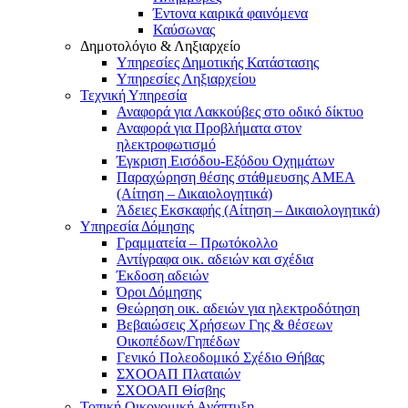
Έντονα καιρικά φαινόμενα
Καύσωνας
Δημοτολόγιο & Ληξιαρχείο
Υπηρεσίες Δημοτικής Κατάστασης
Υπηρεσίες Ληξιαρχείου
Τεχνική Υπηρεσία
Αναφορά για Λακκούβες στο οδικό δίκτυο
Αναφορά για Προβλήματα στον
ηλεκτροφωτισμό
Έγκριση Εισόδου-Εξόδου Οχημάτων
Παραχώρηση θέσης στάθμευσης ΑΜΕΑ
(Αίτηση – Δικαιολογητικά)
Άδειες Εκσκαφής (Αίτηση – Δικαιολογητικά)
Υπηρεσία Δόμησης
Γραμματεία – Πρωτόκολλο
Αντίγραφα οικ. αδειών και σχέδια
Έκδοση αδειών
Όροι Δόμησης
Θεώρηση οικ. αδειών για ηλεκτροδότηση
Βεβαιώσεις Χρήσεων Γης & θέσεων
Οικοπέδων/Γηπέδων
Γενικό Πολεοδομικό Σχέδιο Θήβας
ΣΧΟΟΑΠ Πλαταιών
ΣΧΟΟΑΠ Θίσβης
Τοπική Οικονομική Ανάπτυξη