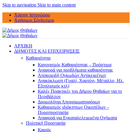
Skip to navigation
Skip to main content
Χάρτης Ιστοχώρου
Χρήσιμοι Σύνδεσμοι
ΑΡΧΙΚΗ
ΔΗΜΟΤΕΣ ΚΑΙ ΕΠΙΧΕΙΡΗΣΕΙΣ
Καθαριότητα
Κανονισμός Καθαριότητας – Πρόστιμα
Αναφορά για προβλήματα καθαριότητας
Αποκομιδή Ογκωδών Αντικειμένων
Ανακύκλωση (Γυαλί, Χαρτόνι, Μέταλλο, Ηλ.
Εξοπλισμός κτλ)
Καλές Πρακτικές του Δήμου Θηβαίων για το
Περιβάλλον
Δρομολόγια Απορριμματοφόρων
Καθαρισμός ιδιόκτητων Οικοπέδων –
Πυροπροστασία
Αναφορά για Εγκαταλελειμμένα Οχήματα
Πολιτική Προστασία
Καιρός