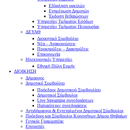
Εξόφληση οφειλών
Ενημέρωση Δημοτών
Έκδοση βεβαιώσεων
Υπηρεσίες Τμήματος Εσόδων
Υπηρεσίες Τμήματος Περιουσίας
ΔΕΥΑΘ
Διοικητικό Συμβούλιο
Νέα – Ανακοινώσεις
Προκηρύξεις – Διακηρύξεις
Επικοινωνία
Ηλεκτρονικές Υπηρεσίες
Εθνική Πύλη Ερμής
ΔΙΟΙΚΗΣΗ
Δήμαρχος
Δημοτικό Συμβούλιο
Πρόεδρος Δημοτικού Συμβουλίου
Δημοτικοί Σύμβουλοι
Live Streaming συνεδριάσεων
Παλαιότερες συνεδριάσεις
Αντιδήμαρχοι & Εντεταλμένοι Δημοτικοί Σύμβουλοι
Πρόεδροι και Σύμβουλοι Κοινοτήτων Δήμου Θηβαίων
Γενικός Γραμματέας
Επιτροπές