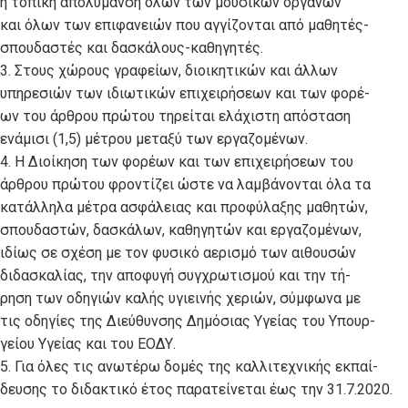
η τοπική απολύμανση όλων των μουσικών οργάνων
και όλων των επιφανειών που αγγίζονται από μαθητές-
σπουδαστές και δασκάλους-καθηγητές.
3. Στους χώρους γραφείων, διοικητικών και άλλων
υπηρεσιών των ιδιωτικών επιχειρήσεων και των φορέ-
ων του άρθρου πρώτου τηρείται ελάχιστη απόσταση
ενάμισι (1,5) μέτρου μεταξύ των εργαζομένων.
4. Η Διοίκηση των φορέων και των επιχειρήσεων του
άρθρου πρώτου φροντίζει ώστε να λαμβάνονται όλα τα
κατάλληλα μέτρα ασφάλειας και προφύλαξης μαθητών,
σπουδαστών, δασκάλων, καθηγητών και εργαζομένων,
ιδίως σε σχέση με τον φυσικό αερισμό των αιθουσών
διδασκαλίας, την αποφυγή συγχρωτισμού και την τή-
ρηση των οδηγιών καλής υγιεινής χεριών, σύμφωνα με
τις οδηγίες της Διεύθυνσης Δημόσιας Υγείας του Υπουρ-
γείου Υγείας και του ΕΟΔΥ.
5. Για όλες τις ανωτέρω δομές της καλλιτεχνικής εκπαί-
δευσης το διδακτικό έτος παρατείνεται έως την 31.7.2020.