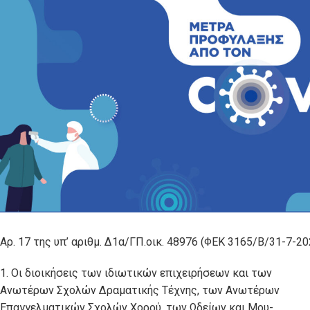
Αρ. 17 της υπ’ αριθμ. Δ1α/ΓΠ.οικ. 48976 (ΦΕΚ 3165/Β/31-7-20
1. Οι διοικήσεις των ιδιωτικών επιχειρήσεων και των
Ανωτέρων Σχολών Δραματικής Τέχνης, των Ανωτέρων
Επαγγελματικών Σχολών Χορού, των Ωδείων και Μου-