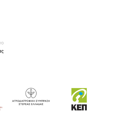
νο
ας