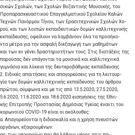
σικών Σχολών, των Σχολών Βυζαντινής Μουσικής, του
Προπαρασκευαστικού Επαγγελματικού Σχολείου Καλών
Τεχνών Πανόρμου Τήνου, των Ερασιτεχνικών Σχολών Χο-
ρού, και των λοιπών εκπαιδευτικών δομών καλλιτεχνικής
εκπαίδευσης, οφείλουν να λαμβάνουν όλα τα προσήκο-
ντα μέτρα για την ασφαλή διεξαγωγή των μαθημάτων
και των εν γένει δραστηριοτήτων τους. Στις διατάξεις της
παρούσας δεν υπάγονται τα μουσικά και καλλιτεχνικά
γυμνάσια και λύκεια της δευτεροβάθμιας εκπαίδευσης.
2. Ειδικές απαιτήσεις και απαγορεύσεις για τη λειτουρ-
γία των δομών καλλιτεχνικής εκπαίδευσης του άρθρου
πρώτου, σύμφωνα και με τις από 13.5.2020, 27.5.2020,
5.6.2020, 11.6.2020 και 18.6.2020 εισηγήσεις της Εθνι-
κής Επιτροπής Προστασίας Δημόσιας Υγείας έναντι του
κορωνοϊού COVID-19 είναι οι ακόλουθες:
α. Απαγορεύονται η διδασκαλία και η χρήση πνευστών
οργάνων, εξαιρουμένων:
αα. των υποψηφίων που θα λάβουν μέρος στις πα-