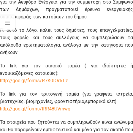
για την Αειφόρο Ενέργεια για την συμμετοχή στο Σύμφωνο
των Δημάρχων, πραγματοποιεί έρευνα ενεργειακής
συμπεριφοράς των κατοίκων του δήμου.
Γι’ αυτό το λόγο, καλεί τους δημότες, τους επαγγελματίες,
τους φορείς και τους συλλόγους να συμπληρώσουν τα
ακόλουθα ερωτηματολόγια, ανάλογα με την κατηγορία που
ανήκουν:
Το link για τον οικιακό τομέα ( για ιδιόκτητες ή
ενοικιαζόμενες κατοικίες):
http://goo.gl/forms/R7K0IOckLz
Το link για τον τριτογενή τομέα (για γραφεία, ιατρεία,
βιοτεχνίες, βιομηχανίες, φροντιστήρια,εμπορικά κλπ)
http://goo.gl/forms/lRR48UVmwg
Τα στοιχεία που ζητούνται να συμπληρωθούν είναι ανώνυμα
και θα παραμείνουν εμπιστευτικά και μόνο για τον σκοπό που