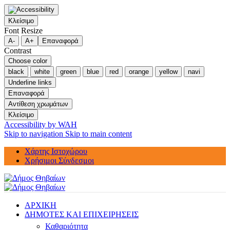
Κλείσιμο
Font Resize
A-
A+
Επαναφορά
Contrast
Choose color
black
white
green
blue
red
orange
yellow
navi
Underline links
Επαναφορά
Αντίθεση χρωμάτων
Κλείσιμο
Accessibility by WAH
Skip to navigation
Skip to main content
Χάρτης Ιστοχώρου
Χρήσιμοι Σύνδεσμοι
ΑΡΧΙΚΗ
ΔΗΜΟΤΕΣ ΚΑΙ ΕΠΙΧΕΙΡΗΣΕΙΣ
Καθαριότητα