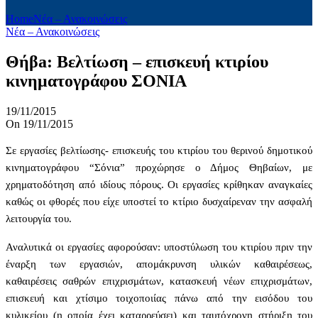
Home
Νέα – Ανακοινώσεις
Νέα – Ανακοινώσεις
Θήβa: Βελτίωση – επισκευή κτιρίου
κινηματογράφου ΣΟΝΙΑ
19/11/2015
On 19/11/2015
Σε εργασίες βελτίωσης- επισκευής του κτιρίου του θερινού δημοτικού
κινηματογράφου “Σόνια” προχώρησε ο Δήμος Θηβαίων, με
χρηματοδότηση από ιδίους πόρους. Οι εργασίες κρίθηκαν αναγκαίες
καθώς οι φθορές που είχε υποστεί το κτίριο δυσχαίρεναν την ασφαλή
λειτουργία του.
Αναλυτικά οι εργασίες
αφορούσαν
: υποστύλωση του κτιρίου πριν την
έναρξη των εργασιών, απομάκρυνση υλικών καθαιρέσεως,
καθαιρέσεις σαθρών επιχρισμάτων, κατασκευή νέων επιχρισμάτων,
επισκευή και χτίσιμο τοιχοποιίας πάνω από την εισόδου του
κυλικείου (η οποία έχει καταρρεύσει) και ταυτόχρονη στήριξη του