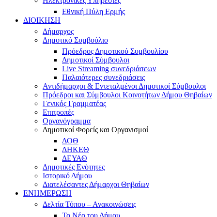
Ηλεκτρονικές Υπηρεσίες
Εθνική Πύλη Ερμής
ΔΙΟΙΚΗΣΗ
Δήμαρχος
Δημοτικό Συμβούλιο
Πρόεδρος Δημοτικού Συμβουλίου
Δημοτικοί Σύμβουλοι
Live Streaming συνεδριάσεων
Παλαιότερες συνεδριάσεις
Αντιδήμαρχοι & Εντεταλμένοι Δημοτικοί Σύμβουλοι
Πρόεδροι και Σύμβουλοι Κοινοτήτων Δήμου Θηβαίων
Γενικός Γραμματέας
Επιτροπές
Οργανόγραμμα
Δημοτικοί Φορείς και Οργανισμοί
ΔΟΘ
ΔΗΚΕΘ
ΔΕΥΑΘ
Δημοτικές Ενότητες
Ιστορικό Δήμου
Διατελέσαντες Δήμαρχοι Θηβαίων
ΕΝΗΜΕΡΩΣΗ
Δελτία Τύπου – Ανακοινώσεις
Τα Νέα του Δήμου