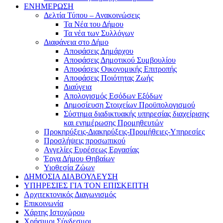
ΕΝΗΜΕΡΩΣΗ
Δελτία Τύπου – Ανακοινώσεις
Τα Νέα του Δήμου
Τα νέα των Συλλόγων
Διαφάνεια στο Δήμο
Αποφάσεις Δημάρχου
Αποφάσεις Δημοτικού Συμβουλίου
Αποφάσεις Οικονομικής Επιτροπής
Αποφάσεις Ποιότητας Ζωής
Διαύγεια
Απολογισμός Εσόδων Εξόδων
Δημοσίευση Στοιχείων Προϋπολογισμού
Σύστημα διαδικτυακής υπηρεσίας διαχείρισης
και ενημέρωσης Προμηθευτών
Προκηρύξεις-Διακηρύξεις-Προμήθειες-Υπηρεσίες
Προσλήψεις προσωπικού
Αγγελίες Ευρέσεως Εργασίας
Έργα Δήμου Θηβαίων
Υιοθεσία Ζώων
ΔΗΜΟΣΙΑ ΔΙΑΒΟΥΛΕΥΣΗ
ΥΠΗΡΕΣΙΕΣ ΓΙΑ ΤΟΝ ΕΠΙΣΚΕΠΤΗ
Αρχιτεκτονικός Διαγωνισμός
Επικοινωνία
Χάρτης Ιστοχώρου
Χρήσιμοι Σύνδεσμοι