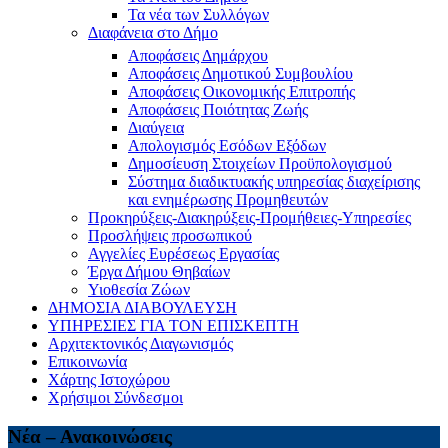
Τα νέα των Συλλόγων
Διαφάνεια στο Δήμο
Αποφάσεις Δημάρχου
Αποφάσεις Δημοτικού Συμβουλίου
Αποφάσεις Οικονομικής Επιτροπής
Αποφάσεις Ποιότητας Ζωής
Διαύγεια
Απολογισμός Εσόδων Εξόδων
Δημοσίευση Στοιχείων Προϋπολογισμού
Σύστημα διαδικτυακής υπηρεσίας διαχείρισης
και ενημέρωσης Προμηθευτών
Προκηρύξεις-Διακηρύξεις-Προμήθειες-Υπηρεσίες
Προσλήψεις προσωπικού
Αγγελίες Ευρέσεως Εργασίας
Έργα Δήμου Θηβαίων
Υιοθεσία Ζώων
ΔΗΜΟΣΙΑ ΔΙΑΒΟΥΛΕΥΣΗ
ΥΠΗΡΕΣΙΕΣ ΓΙΑ ΤΟΝ ΕΠΙΣΚΕΠΤΗ
Αρχιτεκτονικός Διαγωνισμός
Επικοινωνία
Χάρτης Ιστοχώρου
Χρήσιμοι Σύνδεσμοι
Νέα – Ανακοινώσεις