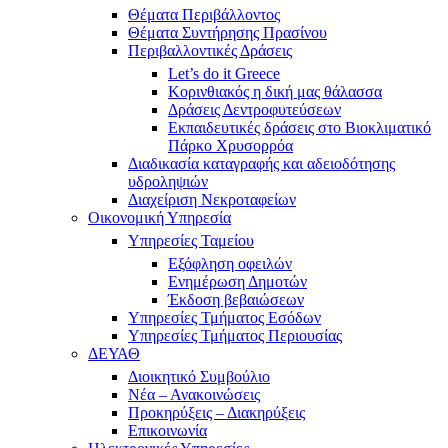
Θέματα Περιβάλλοντος
Θέματα Συντήρησης Πρασίνου
Περιβαλλοντικές Δράσεις
Let’s do it Greece
Kορινθιακός η δική μας θάλασσα
Δράσεις Δεντροφυτεύσεων
Εκπαιδευτικές δράσεις στο Βιοκλιματικό
Πάρκο Χρυσορρόα
Διαδικασία καταγραφής και αδειοδότησης
υδροληψιών
Διαχείριση Νεκροταφείων
Οικονομική Υπηρεσία
Υπηρεσίες Ταμείου
Εξόφληση οφειλών
Ενημέρωση Δημοτών
Έκδοση βεβαιώσεων
Υπηρεσίες Τμήματος Εσόδων
Υπηρεσίες Τμήματος Περιουσίας
ΔΕΥΑΘ
Διοικητικό Συμβούλιο
Νέα – Ανακοινώσεις
Προκηρύξεις – Διακηρύξεις
Επικοινωνία