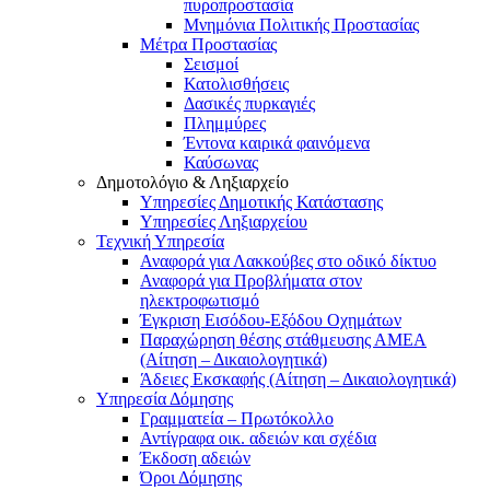
πυροπροστασία
Μνημόνια Πολιτικής Προστασίας
Μέτρα Προστασίας
Σεισμοί
Κατολισθήσεις
Δασικές πυρκαγιές
Πλημμύρες
Έντονα καιρικά φαινόμενα
Καύσωνας
Δημοτολόγιο & Ληξιαρχείο
Υπηρεσίες Δημοτικής Κατάστασης
Υπηρεσίες Ληξιαρχείου
Τεχνική Υπηρεσία
Αναφορά για Λακκούβες στο οδικό δίκτυο
Αναφορά για Προβλήματα στον
ηλεκτροφωτισμό
Έγκριση Εισόδου-Εξόδου Οχημάτων
Παραχώρηση θέσης στάθμευσης ΑΜΕΑ
(Αίτηση – Δικαιολογητικά)
Άδειες Εκσκαφής (Αίτηση – Δικαιολογητικά)
Υπηρεσία Δόμησης
Γραμματεία – Πρωτόκολλο
Αντίγραφα οικ. αδειών και σχέδια
Έκδοση αδειών
Όροι Δόμησης