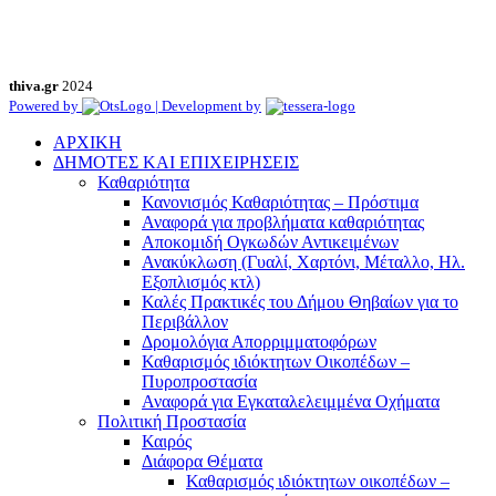
thiva.gr
2024
Powered by
| Development by
ΑΡΧΙΚΗ
ΔΗΜΟΤΕΣ ΚΑΙ ΕΠΙΧΕΙΡΗΣΕΙΣ
Καθαριότητα
Κανονισμός Καθαριότητας – Πρόστιμα
Αναφορά για προβλήματα καθαριότητας
Αποκομιδή Ογκωδών Αντικειμένων
Ανακύκλωση (Γυαλί, Χαρτόνι, Μέταλλο, Ηλ.
Εξοπλισμός κτλ)
Καλές Πρακτικές του Δήμου Θηβαίων για το
Περιβάλλον
Δρομολόγια Απορριμματοφόρων
Καθαρισμός ιδιόκτητων Οικοπέδων –
Πυροπροστασία
Αναφορά για Εγκαταλελειμμένα Οχήματα
Πολιτική Προστασία
Καιρός
Διάφορα Θέματα
Καθαρισμός ιδιόκτητων οικοπέδων –