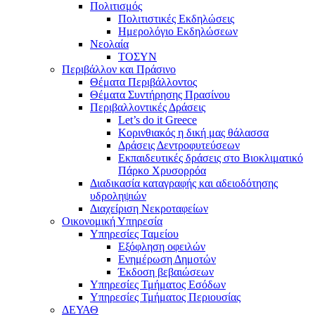
Πολιτισμός
Πολιτιστικές Εκδηλώσεις
Ημερολόγιο Εκδηλώσεων
Νεολαία
ΤΟΣΥΝ
Περιβάλλον και Πράσινο
Θέματα Περιβάλλοντος
Θέματα Συντήρησης Πρασίνου
Περιβαλλοντικές Δράσεις
Let’s do it Greece
Kορινθιακός η δική μας θάλασσα
Δράσεις Δεντροφυτεύσεων
Εκπαιδευτικές δράσεις στο Βιοκλιματικό
Πάρκο Χρυσορρόα
Διαδικασία καταγραφής και αδειοδότησης
υδροληψιών
Διαχείριση Νεκροταφείων
Οικονομική Υπηρεσία
Υπηρεσίες Ταμείου
Εξόφληση οφειλών
Ενημέρωση Δημοτών
Έκδοση βεβαιώσεων
Υπηρεσίες Τμήματος Εσόδων
Υπηρεσίες Τμήματος Περιουσίας
ΔΕΥΑΘ