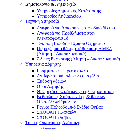
Δημοτολόγιο & Ληξιαρχείο
Υπηρεσίες Δημοτικής Κατάστασης
Υπηρεσίες Ληξιαρχείου
Τεχνική Υπηρεσία
Αναφορά για Λακκούβες στο οδικό δίκτυο
Αναφορά για Προβλήματα στον
ηλεκτροφωτισμό
Έγκριση Εισόδου-Εξόδου Οχημάτων
Παραχώρηση θέσης στάθμευσης ΑΜΕΑ
(Αίτηση – Δικαιολογητικά)
Άδειες Εκσκαφής (Αίτηση – Δικαιολογητικά)
Υπηρεσία Δόμησης
Γραμματεία – Πρωτόκολλο
Αντίγραφα οικ. αδειών και σχέδια
Έκδοση αδειών
Όροι Δόμησης
Θεώρηση οικ. αδειών για ηλεκτροδότηση
Βεβαιώσεις Χρήσεων Γης & θέσεων
Οικοπέδων/Γηπέδων
Γενικό Πολεοδομικό Σχέδιο Θήβας
ΣΧΟΟΑΠ Πλαταιών
ΣΧΟΟΑΠ Θίσβης
Τοπική Οικονομική Ανάπτυξη