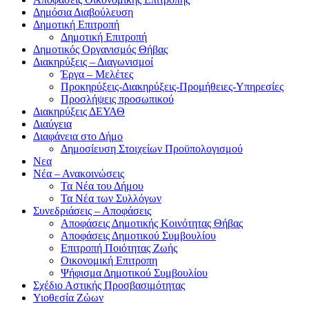
Δημόσια Διαβούλευση
Δημοτική Επιτροπή
Δημοτική Επιτροπή
Δημοτικός Οργανισμός Θήβας
Διακηρύξεις – Διαγωνισμοί
Έργα – Μελέτες
Προκηρύξεις-Διακηρύξεις-Προμήθειες-Υπηρεσίες
Προσλήψεις προσωπικού
Διακηρύξεις ΔΕΥΑΘ
Διαύγεια
Διαφάνεια στο Δήμο
Δημοσίευση Στοιχείων Προϋπολογισμού
Νεα
Νέα – Ανακοινώσεις
Τα Νέα του Δήμου
Τα Νέα των Συλλόγων
Συνεδριάσεις – Αποφάσεις
Αποφάσεις Δημοτικής Κοινότητας Θήβας
Αποφάσεις Δημοτικού Συμβουλίου
Επιτροπή Ποιότητας Ζωής
Οικονομική Επιτροπη
Ψήφισμα Δημοτικού Συμβουλίου
Σχέδιο Αστικής Προσβασιμότητας
Υιοθεσία Ζώων