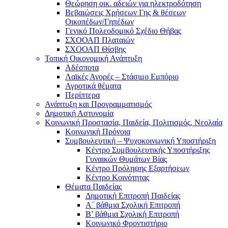
Θεώρηση οικ. αδειών για ηλεκτροδότηση
Βεβαιώσεις Χρήσεων Γης & θέσεων
Οικοπέδων/Γηπέδων
Γενικό Πολεοδομικό Σχέδιο Θήβας
ΣΧΟΟΑΠ Πλαταιών
ΣΧΟΟΑΠ Θίσβης
Τοπική Οικονομική Ανάπτυξη
Αδέσποτα
Λαϊκές Αγορές – Στάσιμο Εμπόριο
Αγροτικά θέματα
Περίπτερα
Ανάπτυξη και Προγραμματισμός
Δημοτική Αστυνομία
Κοινωνική Προστασία, Παιδεία, Πολιτισμός, Νεολαία
Κοινωνική Πρόνοια
Συμβουλευτική – Ψυχοκοινωνική Υποστήριξη
Κέντρο Συμβουλευτικής Υποστήριξης
Γυναικών Θυμάτων Βίας
Κέντρο Πρόληψης Εξαρτήσεων
Κέντρο Κοινότητας
Θέματα Παιδείας
Δημοτική Επιτροπή Παιδείας
Α΄ βάθμια Σχολική Επιτροπή
B’ βάθμια Σχολική Επιτροπή
Κοινωνικό Φροντιστήριο