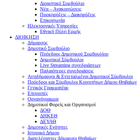
Διοικητικό Συμβούλιο
Νέα – Ανακοινώσεις
Προκηρύξεις – Διακηρύξεις
Επικοινωνία
Ηλεκτρονικές Υπηρεσίες
Εθνική Πύλη Ερμής
ΔΙΟΙΚΗΣΗ
Δήμαρχος
Δημοτικό Συμβούλιο
Πρόεδρος Δημοτικού Συμβουλίου
Δημοτικοί Σύμβουλοι
Live Streaming συνεδριάσεων
Παλαιότερες συνεδριάσεις
Αντιδήμαρχοι & Εντεταλμένοι Δημοτικοί Σύμβουλοι
Πρόεδροι και Σύμβουλοι Κοινοτήτων Δήμου Θηβαίων
Γενικός Γραμματέας
Επιτροπές
Οργανόγραμμα
Δημοτικοί Φορείς και Οργανισμοί
ΔΟΘ
ΔΗΚΕΘ
ΔΕΥΑΘ
Δημοτικές Ενότητες
Ιστορικό Δήμου
Διατελέσαντες Δήμαρχοι Θηβαίων