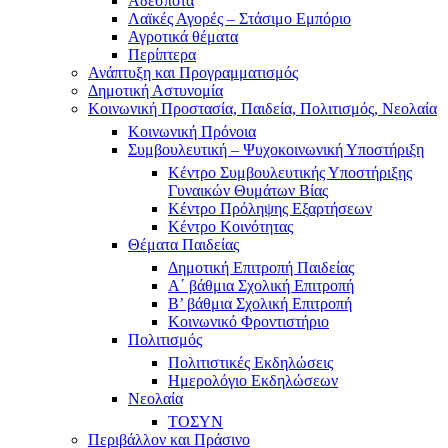
Αδέσποτα
Λαϊκές Αγορές – Στάσιμο Εμπόριο
Αγροτικά θέματα
Περίπτερα
Ανάπτυξη και Προγραμματισμός
Δημοτική Αστυνομία
Κοινωνική Προστασία, Παιδεία, Πολιτισμός, Νεολαία
Κοινωνική Πρόνοια
Συμβουλευτική – Ψυχοκοινωνική Υποστήριξη
Κέντρο Συμβουλευτικής Υποστήριξης
Γυναικών Θυμάτων Βίας
Κέντρο Πρόληψης Εξαρτήσεων
Κέντρο Κοινότητας
Θέματα Παιδείας
Δημοτική Επιτροπή Παιδείας
Α΄ βάθμια Σχολική Επιτροπή
B’ βάθμια Σχολική Επιτροπή
Κοινωνικό Φροντιστήριο
Πολιτισμός
Πολιτιστικές Εκδηλώσεις
Ημερολόγιο Εκδηλώσεων
Νεολαία
ΤΟΣΥΝ
Περιβάλλον και Πράσινο