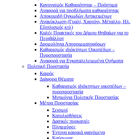
Κανονισμός Καθαριότητας – Πρόστιμα
Αναφορά για προβλήματα καθαριότητας
Αποκομιδή Ογκωδών Αντικειμένων
Ανακύκλωση (Γυαλί, Χαρτόνι, Μέταλλο, Ηλ.
Εξοπλισμός κτλ)
Καλές Πρακτικές του Δήμου Θηβαίων για το
Περιβάλλον
Δρομολόγια Απορριμματοφόρων
Καθαρισμός ιδιόκτητων Οικοπέδων –
Πυροπροστασία
Αναφορά για Εγκαταλελειμμένα Οχήματα
Πολιτική Προστασία
Καιρός
Διάφορα Θέματα
Καθαρισμός ιδιόκτητων οικοπέδων –
πυροπροστασία
Μνημόνια Πολιτικής Προστασίας
Μέτρα Προστασίας
Σεισμοί
Κατολισθήσεις
Δασικές πυρκαγιές
Πλημμύρες
Έντονα καιρικά φαινόμενα
Καύσωνας