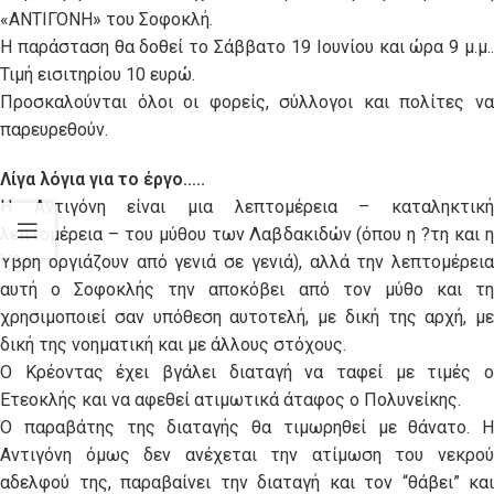
«ΑΝΤΙΓΟΝΗ» του Σοφοκλή.
Η παράσταση θα δοθεί το Σάββατο 19 Ιουνίου και ώρα 9 μ.μ..
Τιμή εισιτηρίου 10 ευρώ.
Προσκαλούνται όλοι οι φορείς, σύλλογοι και πολίτες να
παρευρεθούν.
Λίγα λόγια για το έργο…..
Η Αντιγόνη είναι μια λεπτομέρεια – καταληκτική
λεπτομέρεια – του μύθου των Λαβδακιδών (όπου η ?τη και η
Ύβρη οργιάζουν από γενιά σε γενιά), αλλά την λεπτομέρεια
αυτή ο Σοφοκλής την αποκόβει από τον μύθο και τη
χρησιμοποιεί σαν υπόθεση αυτοτελή, με δική της αρχή, με
δική της νοηματική και με άλλους στόχους.
Ο Κρέοντας έχει βγάλει διαταγή να ταφεί με τιμές ο
Ετεοκλής και να αφεθεί ατιμωτικά άταφος ο Πολυνείκης.
Ο παραβάτης της διαταγής θα τιμωρηθεί με θάνατο. Η
Αντιγόνη όμως δεν ανέχεται την ατίμωση του νεκρού
αδελφού της, παραβαίνει την διαταγή και τον “θάβει” και