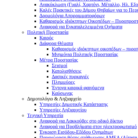
Ανακύκλωση (Γυαλί, Χαρτόνι, Μέταλλο, Ηλ. Εξο
Καλές Πρακτικές του Δήμου Θηβαίων για το Περ
Δρομολόγια Απορριμματοφόρων
Καθαρισμός ιδιόκτητων Οικοπέδων – Πυροπροσ
Αναφορά για Εγκαταλελειμμένα Οχήματα
Πολιτική Προστασία
Καιρός
Διάφορα Θέματα
Καθαρισμός ιδιόκτητων οικοπέδων – πυρο
Μνημόνια Πολιτικής Προστασίας
Μέτρα Προστασίας
Σεισμοί
Κατολισθήσεις
Δασικές πυρκαγιές
Πλημμύρες
Έντονα καιρικά φαινόμενα
Καύσωνας
Δημοτολόγιο & Ληξιαρχείο
Υπηρεσίες Δημοτικής Κατάστασης
Υπηρεσίες Ληξιαρχείου
Τεχνική Υπηρεσία
Αναφορά για Λακκούβες στο οδικό δίκτυο
Αναφορά για Προβλήματα στον ηλεκτροφωτισμό
Έγκριση Εισόδου-Εξόδου Οχημάτων
Παραχώρηση θέσης στάθμευσης ΑΜΕΑ (Αίτηση –