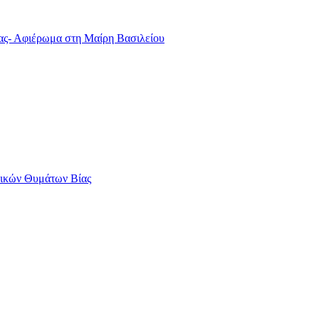
ας- Αφιέρωμα στη Μαίρη Βασιλείου
αικών Θυμάτων Βίας