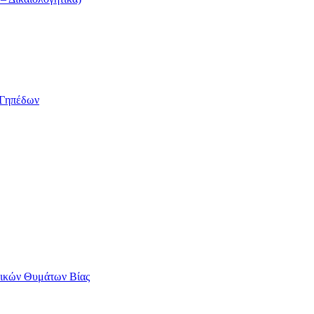
/Γηπέδων
αικών Θυμάτων Βίας