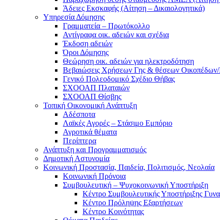
Άδειες Εκσκαφής (Αίτηση – Δικαιολογητικά)
Υπηρεσία Δόμησης
Γραμματεία – Πρωτόκολλο
Αντίγραφα οικ. αδειών και σχέδια
Έκδοση αδειών
Όροι Δόμησης
Θεώρηση οικ. αδειών για ηλεκτροδότηση
Βεβαιώσεις Χρήσεων Γης & θέσεων Οικοπέδων
Γενικό Πολεοδομικό Σχέδιο Θήβας
ΣΧΟΟΑΠ Πλαταιών
ΣΧΟΟΑΠ Θίσβης
Τοπική Οικονομική Ανάπτυξη
Αδέσποτα
Λαϊκές Αγορές – Στάσιμο Εμπόριο
Αγροτικά θέματα
Περίπτερα
Ανάπτυξη και Προγραμματισμός
Δημοτική Αστυνομία
Κοινωνική Προστασία, Παιδεία, Πολιτισμός, Νεολαία
Κοινωνική Πρόνοια
Συμβουλευτική – Ψυχοκοινωνική Υποστήριξη
Κέντρο Συμβουλευτικής Υποστήριξης Γυν
Κέντρο Πρόληψης Εξαρτήσεων
Κέντρο Κοινότητας