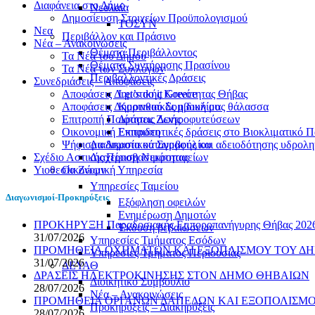
Διαφάνεια στο Δήμο
Νεολαία
Δημοσίευση Στοιχείων Προϋπολογισμού
ΤΟΣΥΝ
Νεα
Περιβάλλον και Πράσινο
Νέα – Ανακοινώσεις
Θέματα Περιβάλλοντος
Τα Νέα του Δήμου
Θέματα Συντήρησης Πρασίνου
Τα Νέα των Συλλόγων
Περιβαλλοντικές Δράσεις
Συνεδριάσεις – Αποφάσεις
Αποφάσεις Δημοτικής Κοινότητας Θήβας
Let’s do it Greece
Αποφάσεις Δημοτικού Συμβουλίου
Kορινθιακός η δική μας θάλασσα
Επιτροπή Ποιότητας Ζωής
Δράσεις Δεντροφυτεύσεων
Οικονομική Επιτροπη
Εκπαιδευτικές δράσεις στο Βιοκλιματικό
Ψήφισμα Δημοτικού Συμβουλίου
Διαδικασία καταγραφής και αδειοδότησης υδρολ
Σχέδιο Αστικής Προσβασιμότητας
Διαχείριση Νεκροταφείων
Υιοθεσία Ζώων
Οικονομική Υπηρεσία
Υπηρεσίες Ταμείου
Διαγωνισμοί-Προκηρύξεις
Εξόφληση οφειλών
Ενημέρωση Δημοτών
ΠΡΟΚΗΡΥΞΗ Παραδοσιακής Εμποροπανήγυρης Θήβας 2026 
Έκδοση βεβαιώσεων
31/07/2026
Υπηρεσίες Τμήματος Εσόδων
ΠΡΟΜΗΘΕΙΑ ΟΧΗΜΑΤΩΝ ΚΑΙ ΕΞΟΠΛΙΣΜΟΥ ΤΟΥ ΔΗ
Υπηρεσίες Τμήματος Περιουσίας
31/07/2026
ΔΕΥΑΘ
ΔΡΑΣΕΙΣ ΗΛΕΚΤΡΟΚΙΝΗΣΗΣ ΣΤΟΝ ΔΗΜΟ ΘΗΒΑΙΩΝ
Διοικητικό Συμβούλιο
28/07/2026
Νέα – Ανακοινώσεις
ΠΡΟΜΗΘΕΙΑ ΟΡΓΑΝΩΝ ΔΑΠΕΔΩΝ ΚΑΙ ΕΞΟΠΟΛΙΣΜΟΥ
Προκηρύξεις – Διακηρύξεις
28/07/2026