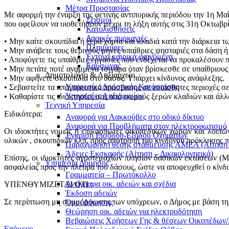
Μέτρα Προστασίας
Με αφορμή την έναρξη της φετινής αντιπυρικής περιόδου την 1η Μα
Σεισμοί
που οφείλουν να υιοθετήσουν μέχρι τη λήξη αυτής στις 31η Οκτωβρ
Κατολισθήσεις
Δασικές πυρκαγιές
• Μην καίτε σκουπίδια ή ξερά χόρτα και κλαδιά κατά την διάρκεια τ
Πλημμύρες
• Μην ανάβετε τους θερινούς μήνες υπαίθριες ψησταριές στα δάση 
Έντονα καιρικά φαινόμενα
• Αποφύγετε τις υπαίθριες εργασίες που ενδέχεται να προκαλέσουν 
Καύσωνας
• Μην πετάτε ποτέ αναμμένα τσιγάρα όταν βρίσκεσθε σε υπαίθριους 
Δημοτολόγιο & Ληξιαρχείο
• Μην αφήνετε σκουπίδια στο δάσος. Υπάρχει κίνδυνος ανάφλεξης.
Υπηρεσίες Δημοτικής Κατάστασης
• Σεβαστείτε τα απαγορευτικά πρόσβασης σε ευαίσθητες περιοχές σ
Υπηρεσίες Ληξιαρχείου
• Καθαρίστε τις ιδιοκτησίες σας από σωρούς ξερών κλαδιών και άλ
Τεχνική Υπηρεσία
Ειδικότερα:
Αναφορά για Λακκούβες στο οδικό δίκτυο
Αναφορά για Προβλήματα στον ηλεκτροφωτισμό
Oι ιδιοκτήτες νομείς ή επικαρπωτές οικοπεδικών χώρων και λοι
Έγκριση Εισόδου-Εξόδου Οχημάτων
υλικών , σκουπιδιών κλπ, προς αποτροπή του κινδύνου πρόκλησης π
Παραχώρηση θέσης στάθμευσης ΑΜΕΑ (Αίτηση –
Άδειες Εκσκαφής (Αίτηση – Δικαιολογητικά)
Επίσης, οι ιδιοκτήτες αγροτεμαχίων πλησίον δασικών εκτάσεων (
Υπηρεσία Δόμησης
ασφαλείας προς την πλευρά του δάσους, ώστε να αποφευχθεί ο κίνδ
Γραμματεία – Πρωτόκολλο
Αντίγραφα οικ. αδειών και σχέδια
ΥΠΕΝΘΥΜΙΖΕΤΑΙ ΟΤΙ :
Έκδοση αδειών
Σε περίπτωση μη συμμόρφωσης των υπόχρεων, ο Δήμος με βάση τη σ
Όροι Δόμησης
Θεώρηση οικ. αδειών για ηλεκτροδότηση
Βεβαιώσεις Χρήσεων Γης & θέσεων Οικοπέδων
Επόμενο