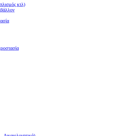
πλισμός κτλ)
ιβάλλον
τασία
προστασία
 Δικαιολογητικά)