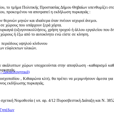
ΐου, το τμήμα Πολιτικής Προστασίας Δήμου Θηβαίων υπενθυμίζει στου
ίου, προκειμένου να αποτραπεί η εκδήλωση πυρκαγιάς :
ων θερινών μηνών και ιδιαίτερα όταν πνέουν ισχυροί άνεμοι.
ή σε χώρους που υπάρχουν ξερά χόρτα.
πυρκαγιά (οξυγονοκολλήσεις, χρήση τροχού ή άλλου εργαλείου που δη
χώρους ή έξω από το αυτοκίνητο ενώ είστε σε κίνηση.
ε περιόδους υψηλού κίνδυνου
λων εύφλεκτων υλικών.
πών ακάλυπτων χώρων υποχρεούνται στην αποψίλωση –καθαρισμό κα
υρκαγιάς.
 Δικαιολογητικά)
Μοσχοποδίου , Κιθαιρώνα κλπ), θα πρέπει να μεριμνήσουν άμεσα για
υνος εκδήλωσης πυρκαγιάς.
χετική Νομοθεσία ( υπ. αρ. 4/12 Πυροσβεστική Διάταξη και Ν. 385
/Γηπέδων