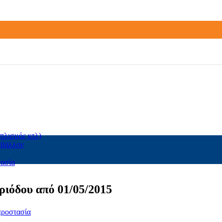
πλισμός κτλ)
ιβάλλον
τασία
ριόδου από 01/05/2015
προστασία