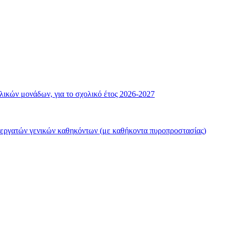
λικών μονάδων, για το σχολικό έτος 2026-2027
 εργατών γενικών καθηκόντων (με καθήκοντα πυροπροστασίας)