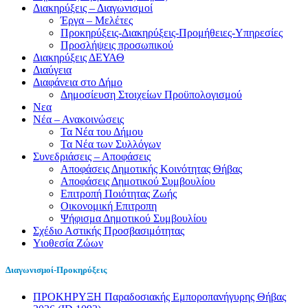
Διακηρύξεις – Διαγωνισμοί
Έργα – Μελέτες
Προκηρύξεις-Διακηρύξεις-Προμήθειες-Υπηρεσίες
Προσλήψεις προσωπικού
Διακηρύξεις ΔΕΥΑΘ
Διαύγεια
Διαφάνεια στο Δήμο
Δημοσίευση Στοιχείων Προϋπολογισμού
Νεα
Νέα – Ανακοινώσεις
Τα Νέα του Δήμου
Τα Νέα των Συλλόγων
Συνεδριάσεις – Αποφάσεις
Αποφάσεις Δημοτικής Κοινότητας Θήβας
Αποφάσεις Δημοτικού Συμβουλίου
Επιτροπή Ποιότητας Ζωής
Οικονομική Επιτροπη
Ψήφισμα Δημοτικού Συμβουλίου
Σχέδιο Αστικής Προσβασιμότητας
Υιοθεσία Ζώων
Διαγωνισμοί-Προκηρύξεις
ΠΡΟΚΗΡΥΞΗ Παραδοσιακής Εμποροπανήγυρης Θήβας