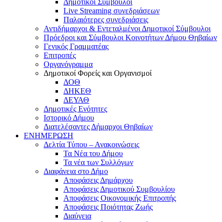
Δημοτικοί Σύμβουλοι
Live Streaming συνεδριάσεων
Παλαιότερες συνεδριάσεις
Αντιδήμαρχοι & Εντεταλμένοι Δημοτικοί Σύμβουλοι
Πρόεδροι και Σύμβουλοι Κοινοτήτων Δήμου Θηβαίων
Γενικός Γραμματέας
Επιτροπές
Οργανόγραμμα
Δημοτικοί Φορείς και Οργανισμοί
ΔΟΘ
ΔΗΚΕΘ
ΔΕΥΑΘ
Δημοτικές Ενότητες
Ιστορικό Δήμου
Διατελέσαντες Δήμαρχοι Θηβαίων
ΕΝΗΜΕΡΩΣΗ
Δελτία Τύπου – Ανακοινώσεις
Τα Νέα του Δήμου
Τα νέα των Συλλόγων
Διαφάνεια στο Δήμο
Αποφάσεις Δημάρχου
Αποφάσεις Δημοτικού Συμβουλίου
Αποφάσεις Οικονομικής Επιτροπής
Αποφάσεις Ποιότητας Ζωής
Διαύγεια