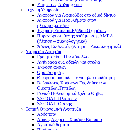
Υπηρεσίες Ληξιαρχείου
Τεχνική Υπηρεσία
Αναφορά για Λακκούβες στο οδικό δίκτυο
Αναφορά για Προβλήματα στον
ηλεκτροφωτισμό
Έγκριση Εισόδου-Εξόδου Οχημάτων
Παραχώρηση θέσης στάθμευσης ΑΜΕΑ
(Αίτηση – Δικαιολογητικά)
Άδειες Εκσκαφής (Αίτηση – Δικαιολογητικά)
Υπηρεσία Δόμησης
Γραμματεία – Πρωτόκολλο
Αντίγραφα οικ. αδειών και σχέδια
Έκδοση αδειών
Όροι Δόμησης
Θεώρηση οικ. αδειών για ηλεκτροδότηση
Βεβαιώσεις Χρήσεων Γης & θέσεων
Οικοπέδων/Γηπέδων
Γενικό Πολεοδομικό Σχέδιο Θήβας
ΣΧΟΟΑΠ Πλαταιών
ΣΧΟΟΑΠ Θίσβης
Τοπική Οικονομική Ανάπτυξη
Αδέσποτα
Λαϊκές Αγορές – Στάσιμο Εμπόριο
Αγροτικά θέματα
Περίπτερα