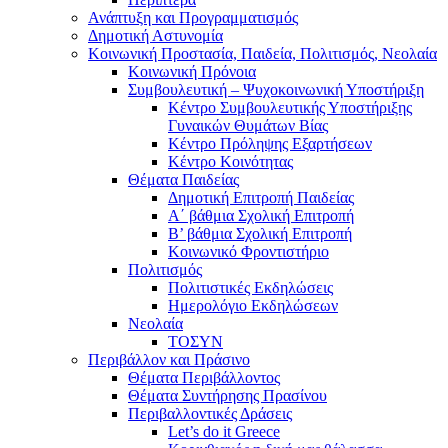
Ανάπτυξη και Προγραμματισμός
Δημοτική Αστυνομία
Κοινωνική Προστασία, Παιδεία, Πολιτισμός, Νεολαία
Κοινωνική Πρόνοια
Συμβουλευτική – Ψυχοκοινωνική Υποστήριξη
Κέντρο Συμβουλευτικής Υποστήριξης
Γυναικών Θυμάτων Βίας
Κέντρο Πρόληψης Εξαρτήσεων
Κέντρο Κοινότητας
Θέματα Παιδείας
Δημοτική Επιτροπή Παιδείας
Α΄ βάθμια Σχολική Επιτροπή
B’ βάθμια Σχολική Επιτροπή
Κοινωνικό Φροντιστήριο
Πολιτισμός
Πολιτιστικές Εκδηλώσεις
Ημερολόγιο Εκδηλώσεων
Νεολαία
ΤΟΣΥΝ
Περιβάλλον και Πράσινο
Θέματα Περιβάλλοντος
Θέματα Συντήρησης Πρασίνου
Περιβαλλοντικές Δράσεις
Let’s do it Greece