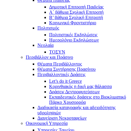
Θέματα Παιδείας
Δημοτική Επιτροπή Παιδείας
Α΄ βάθμια Σχολική Επιτροπή
B’ βάθμια Σχολική Επιτροπή
Κοινωνικό Φροντιστήριο
Πολιτισμός
Πολιτιστικές Εκδηλώσεις
Ημερολόγιο Εκδηλώσεων
Νεολαία
ΤΟΣΥΝ
Περιβάλλον και Πράσινο
Θέματα Περιβάλλοντος
Θέματα Συντήρησης Πρασίνου
Περιβαλλοντικές Δράσεις
Let’s do it Greece
Kορινθιακός η δική μας θάλασσα
Δράσεις Δεντροφυτεύσεων
Εκπαιδευτικές δράσεις στο Βιοκλιματικό
Πάρκο Χρυσορρόα
Διαδικασία καταγραφής και αδειοδότησης
υδροληψιών
Διαχείριση Νεκροταφείων
Οικονομική Υπηρεσία
Υπηρεσίες Ταμείου