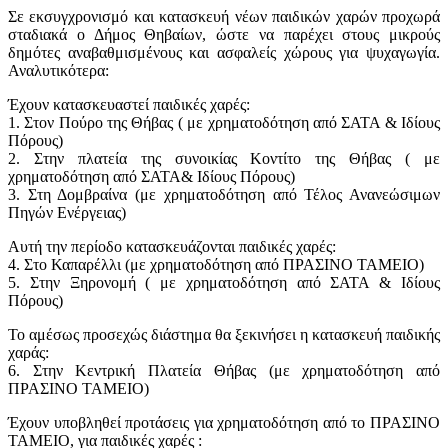
Σε εκσυγχρονισμό και κατασκευή νέων παιδικών χαρών προχωρά
σταδιακά ο Δήμος Θηβαίων, ώστε να παρέχει στους μικρούς
δημότες αναβαθμισμένους και ασφαλείς χώρους για ψυχαγωγία.
Αναλυτικότερα:
Έχουν κατασκευαστεί παιδικές χαρές:
1. Στον Πούρο της Θήβας ( με χρηματοδότηση από ΣΑΤΑ & Ιδίους
Πόρους)
2. Στην πλατεία της συνοικίας Κοντίτο της Θήβας ( με
χρηματοδότηση από ΣΑΤΑ& Ιδίους Πόρους)
3. Στη Δομβραίνα (με χρηματοδότηση από Τέλος Ανανεώσιμων
Πηγών Ενέργειας)
Αυτή την περίοδο κατασκευάζονται παιδικές χαρές:
4. Στο Καπαρέλλι (με χρηματοδότηση από ΠΡΑΣΙΝΟ ΤΑΜΕΙΟ)
5. Στην Ξηρονομή ( με χρηματοδότηση από ΣΑΤΑ & Ιδίους
Πόρους)
Το αμέσως προσεχώς διάστημα θα ξεκινήσει η κατασκευή παιδικής
χαράς:
6. Στην Κεντρική Πλατεία Θήβας (με χρηματοδότηση από
ΠΡΑΣΙΝΟ ΤΑΜΕΙΟ)
Έχουν υποβληθεί προτάσεις για χρηματοδότηση από το ΠΡΑΣΙΝΟ
ΤΑΜΕΙΟ, για παιδικές χαρές :