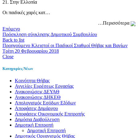
21. Στην Ελλοπία
Οι παιδικές χαρές κατ…
…Περισσότερα
Επόμενο
Πρόσκληση σύγκλησης Δημοτικού Συμβουλίου
Back to list
Προηγούμενο
Κλειστοί οι Παιδικοί Σταθμοί Θήβας και Βαγίων
Τρίτη 20 Φεβρουαρίου 2018
Close
Κατηγορίες Νέων
Kοινότητα Θήβας
Αγγελίες Ευρέσεως Εργασίας
Ανακοινώσεις ΔΕΥΑΘ
Ανακοινώσεις ΔΗΚΕΘ
Απολογισμός Εσόδων Εξόδων
Αποφάσεις Δημάρχου
Αποφάσεις Οικονομικής Επιτροπής
Δημόσια Διαβούλευση
Δημοτική Επιτροπή
Δημοτική Επιτροπή
Δημοτικός Οργανισμός Θήβας