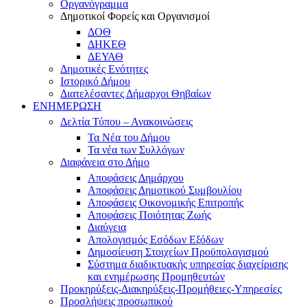
Οργανόγραμμα
Δημοτικοί Φορείς και Οργανισμοί
ΔΟΘ
ΔΗΚΕΘ
ΔΕΥΑΘ
Δημοτικές Ενότητες
Ιστορικό Δήμου
Διατελέσαντες Δήμαρχοι Θηβαίων
ΕΝΗΜΕΡΩΣΗ
Δελτία Τύπου – Ανακοινώσεις
Τα Νέα του Δήμου
Τα νέα των Συλλόγων
Διαφάνεια στο Δήμο
Αποφάσεις Δημάρχου
Αποφάσεις Δημοτικού Συμβουλίου
Αποφάσεις Οικονομικής Επιτροπής
Αποφάσεις Ποιότητας Ζωής
Διαύγεια
Απολογισμός Εσόδων Εξόδων
Δημοσίευση Στοιχείων Προϋπολογισμού
Σύστημα διαδικτυακής υπηρεσίας διαχείρισης
και ενημέρωσης Προμηθευτών
Προκηρύξεις-Διακηρύξεις-Προμήθειες-Υπηρεσίες
Προσλήψεις προσωπικού