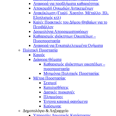
Αναφορά για προβλήματα καθαριότητας
Αποκομιδή Ογκωδών Αντικειμένων
Ανακύκλωση (Γυαλί, Χαρτόνι, Μέταλλο, Ηλ.
Εξοπλισμός κτλ)
Καλές Πρακτικές του Δήμου Θηβαίων για το
Περιβάλλον
Δρομολόγια Απορριμματοφόρων
Καθαρισμός ιδιόκτητων Οικοπέδων –
Πυροπροστασία
Αναφορά για Εγκαταλελειμμένα Οχήματα
Πολιτική Προστασία
Καιρός
Διάφορα Θέματα
Καθαρισμός ιδιόκτητων οικοπέδων –
πυροπροστασία
Μνημόνια Πολιτικής Προστασίας
Μέτρα Προστασίας
Σεισμοί
Κατολισθήσεις
Δασικές πυρκαγιές
Πλημμύρες
Έντονα καιρικά φαινόμενα
Καύσωνας
Δημοτολόγιο & Ληξιαρχείο
Υπηρεσίες Δημοτικής Κατάστασης