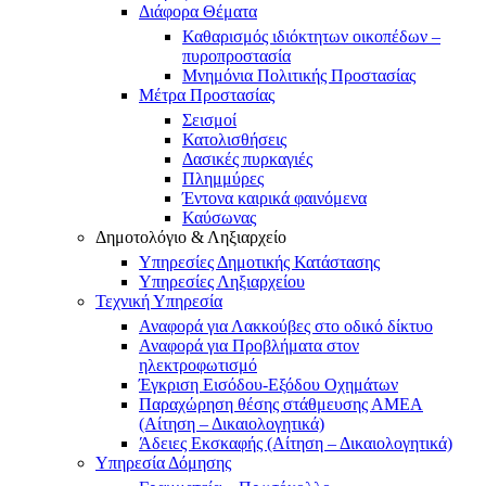
Διάφορα Θέματα
Καθαρισμός ιδιόκτητων οικοπέδων –
πυροπροστασία
Μνημόνια Πολιτικής Προστασίας
Μέτρα Προστασίας
Σεισμοί
Κατολισθήσεις
Δασικές πυρκαγιές
Πλημμύρες
Έντονα καιρικά φαινόμενα
Καύσωνας
Δημοτολόγιο & Ληξιαρχείο
Υπηρεσίες Δημοτικής Κατάστασης
Υπηρεσίες Ληξιαρχείου
Τεχνική Υπηρεσία
Αναφορά για Λακκούβες στο οδικό δίκτυο
Αναφορά για Προβλήματα στον
ηλεκτροφωτισμό
Έγκριση Εισόδου-Εξόδου Οχημάτων
Παραχώρηση θέσης στάθμευσης ΑΜΕΑ
(Αίτηση – Δικαιολογητικά)
Άδειες Εκσκαφής (Αίτηση – Δικαιολογητικά)
Υπηρεσία Δόμησης