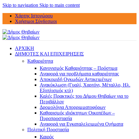
Skip to navigation
Skip to main content
Χάρτης Ιστοχώρου
Χρήσιμοι Σύνδεσμοι
ΑΡΧΙΚΗ
ΔΗΜΟΤΕΣ ΚΑΙ ΕΠΙΧΕΙΡΗΣΕΙΣ
Καθαριότητα
Κανονισμός Καθαριότητας – Πρόστιμα
Αναφορά για προβλήματα καθαριότητας
Αποκομιδή Ογκωδών Αντικειμένων
Ανακύκλωση (Γυαλί, Χαρτόνι, Μέταλλο, Ηλ.
Εξοπλισμός κτλ)
Καλές Πρακτικές του Δήμου Θηβαίων για το
Περιβάλλον
Δρομολόγια Απορριμματοφόρων
Καθαρισμός ιδιόκτητων Οικοπέδων –
Πυροπροστασία
Αναφορά για Εγκαταλελειμμένα Οχήματα
Πολιτική Προστασία
Καιρός