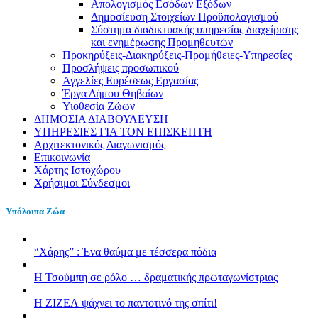
Απολογισμός Εσόδων Εξόδων
Δημοσίευση Στοιχείων Προϋπολογισμού
Σύστημα διαδικτυακής υπηρεσίας διαχείρισης
και ενημέρωσης Προμηθευτών
Προκηρύξεις-Διακηρύξεις-Προμήθειες-Υπηρεσίες
Προσλήψεις προσωπικού
Αγγελίες Ευρέσεως Εργασίας
Έργα Δήμου Θηβαίων
Υιοθεσία Ζώων
ΔΗΜΟΣΙΑ ΔΙΑΒΟΥΛΕΥΣΗ
ΥΠΗΡΕΣΙΕΣ ΓΙΑ ΤΟΝ ΕΠΙΣΚΕΠΤΗ
Αρχιτεκτονικός Διαγωνισμός
Επικοινωνία
Χάρτης Ιστοχώρου
Χρήσιμοι Σύνδεσμοι
Υπόλοιπα Ζώα
“Χάρης” : Ένα θαύμα με τέσσερα πόδια
H Τσούμπη σε ρόλο … δραματικής πρωταγωνίστριας
Η ΖΙΖΕΛ ψάχνει το παντοτινό της σπίτι!