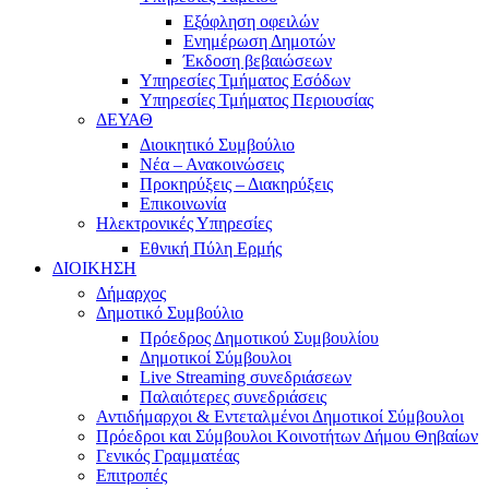
Εξόφληση οφειλών
Ενημέρωση Δημοτών
Έκδοση βεβαιώσεων
Υπηρεσίες Τμήματος Εσόδων
Υπηρεσίες Τμήματος Περιουσίας
ΔΕΥΑΘ
Διοικητικό Συμβούλιο
Νέα – Ανακοινώσεις
Προκηρύξεις – Διακηρύξεις
Επικοινωνία
Ηλεκτρονικές Υπηρεσίες
Εθνική Πύλη Ερμής
ΔΙΟΙΚΗΣΗ
Δήμαρχος
Δημοτικό Συμβούλιο
Πρόεδρος Δημοτικού Συμβουλίου
Δημοτικοί Σύμβουλοι
Live Streaming συνεδριάσεων
Παλαιότερες συνεδριάσεις
Αντιδήμαρχοι & Εντεταλμένοι Δημοτικοί Σύμβουλοι
Πρόεδροι και Σύμβουλοι Κοινοτήτων Δήμου Θηβαίων
Γενικός Γραμματέας
Επιτροπές