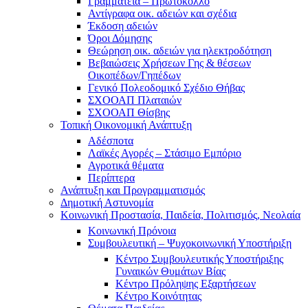
Γραμματεία – Πρωτόκολλο
Αντίγραφα οικ. αδειών και σχέδια
Έκδοση αδειών
Όροι Δόμησης
Θεώρηση οικ. αδειών για ηλεκτροδότηση
Βεβαιώσεις Χρήσεων Γης & θέσεων
Οικοπέδων/Γηπέδων
Γενικό Πολεοδομικό Σχέδιο Θήβας
ΣΧΟΟΑΠ Πλαταιών
ΣΧΟΟΑΠ Θίσβης
Τοπική Οικονομική Ανάπτυξη
Αδέσποτα
Λαϊκές Αγορές – Στάσιμο Εμπόριο
Αγροτικά θέματα
Περίπτερα
Ανάπτυξη και Προγραμματισμός
Δημοτική Αστυνομία
Κοινωνική Προστασία, Παιδεία, Πολιτισμός, Νεολαία
Κοινωνική Πρόνοια
Συμβουλευτική – Ψυχοκοινωνική Υποστήριξη
Κέντρο Συμβουλευτικής Υποστήριξης
Γυναικών Θυμάτων Βίας
Κέντρο Πρόληψης Εξαρτήσεων
Κέντρο Κοινότητας