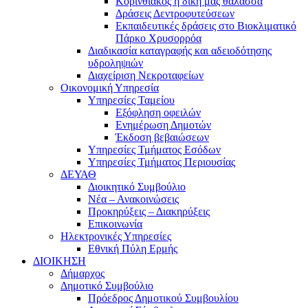
Kορινθιακός η δική μας θάλασσα
Δράσεις Δεντροφυτεύσεων
Εκπαιδευτικές δράσεις στο Βιοκλιματικό
Πάρκο Χρυσορρόα
Διαδικασία καταγραφής και αδειοδότησης
υδροληψιών
Διαχείριση Νεκροταφείων
Οικονομική Υπηρεσία
Υπηρεσίες Ταμείου
Εξόφληση οφειλών
Ενημέρωση Δημοτών
Έκδοση βεβαιώσεων
Υπηρεσίες Τμήματος Εσόδων
Υπηρεσίες Τμήματος Περιουσίας
ΔΕΥΑΘ
Διοικητικό Συμβούλιο
Νέα – Ανακοινώσεις
Προκηρύξεις – Διακηρύξεις
Επικοινωνία
Ηλεκτρονικές Υπηρεσίες
Εθνική Πύλη Ερμής
ΔΙΟΙΚΗΣΗ
Δήμαρχος
Δημοτικό Συμβούλιο
Πρόεδρος Δημοτικού Συμβουλίου