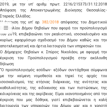
2019, με την υπ’ αριθμ. πρωτ. 2216/215373/31.12.2018
Απόφαση της Αποκεντρωμένης Διοίκησης Θεσσαλίας-
Στερεάς Ελλάδας.
Η έγκριση της υπ’ αρ.
382/2018
απόφασης του Δημοτικού
Συμβουλίου Δήμου Θηβαίων που αφορά τον προϋπολογισμό
του 2019, επιβεβαιώνει τον ρεαλιστικό, ισοσκελισμένο και
κυρίως εφαρμόσιμο σχεδιασμό του Δήμου καθώς και την
αποτελεσματική και άρτια λειτουργία των υπηρεσιών του.
Ο Δήμαρχος Θηβαίων κ. Σπύρος Νικολάου, με αφορμή την
έγκριση του Προϋπολογισμού προέβη στην ακόλουθη
δήλωση:
“Ο προϋπολογισμός εσόδων- εξόδων συντάχθηκε σύμφωνα
με την κείμενη νομοθεσία και τηρεί τις αρχές του
ισοσκελισμού, της ετήσιας διάρκειας, της ενότητας και
καθολικότητας, της ειδίκευσης και των πιστώσεων, της
ειλικρίνειας και της ακρίβειας. Είμαι ικανοποιημένος από την
έγκριση που μας δόθηκε, γιατί επιβεβαιώνεται η καλή
λειτουργία των υπηρεσιών του Δήμου μας και η χρηστή