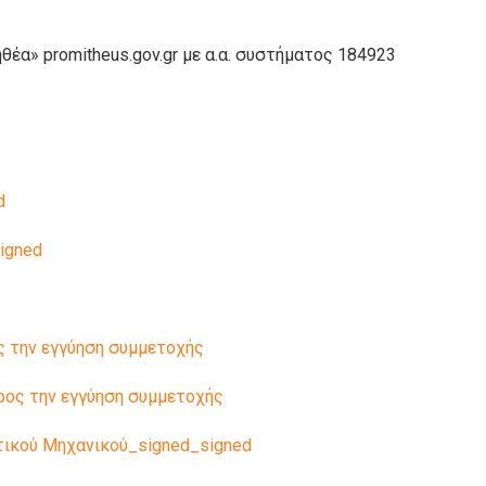
έα» promitheus.gov.gr με α.α. συστήματος 184923
d
igned
 την εγγύηση συμμετοχής
oς την εγγύηση συμμετοχής
τικού Μηχανικού_signed_signed