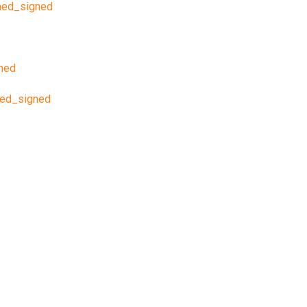
ned_signed
ned
ned_signed