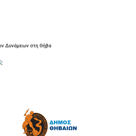
ων Δυνάμεων στη Θήβα