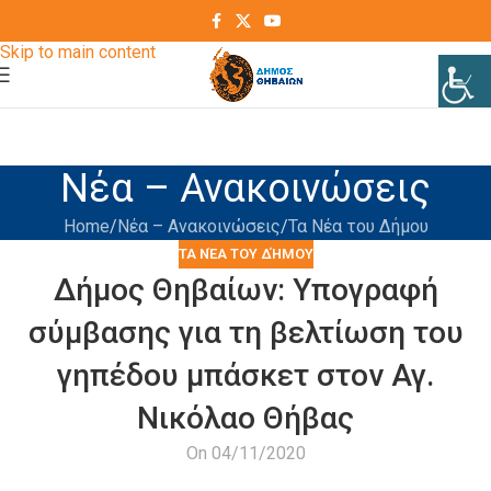
Skip to navigation
Skip to main content
Νέα – Ανακοινώσεις
Home
Νέα – Ανακοινώσεις
Τα Νέα του Δήμου
ΤΑ ΝΈΑ ΤΟΥ ΔΉΜΟΥ
Δήμος Θηβαίων: Υπογραφή
σύμβασης για τη βελτίωση του
γηπέδου μπάσκετ στον Αγ.
Νικόλαο Θήβας
On 04/11/2020