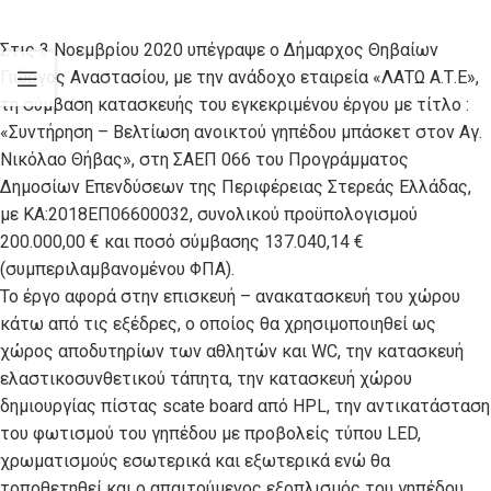
Στις 3 Νοεμβρίου 2020 υπέγραψε ο Δήμαρχος Θηβαίων
Γιώργος Αναστασίου, με την ανάδοχο εταιρεία «ΛΑΤΩ Α.Τ.Ε»,
τη σύμβαση κατασκευής του εγκεκριμένου έργου με τίτλο :
«Συντήρηση – Βελτίωση ανοικτού γηπέδου μπάσκετ στον Αγ.
Νικόλαο Θήβας», στη ΣΑΕΠ 066 του Προγράμματος
Δημοσίων Επενδύσεων της Περιφέρειας Στερεάς Ελλάδας,
με ΚΑ:2018ΕΠ06600032, συνολικού προϋπολογισμού
200.000,00 € και ποσό σύμβασης 137.040,14 €
(συμπεριλαμβανομένου ΦΠΑ).
Το έργο αφορά στην επισκευή – ανακατασκευή του χώρου
κάτω από τις εξέδρες, ο οποίος θα χρησιμοποιηθεί ως
χώρος αποδυτηρίων των αθλητών και WC, την κατασκευή
ελαστικοσυνθετικού τάπητα, την κατασκευή χώρου
δημιουργίας πίστας scate board από HPL, την αντικατάσταση
του φωτισμού του γηπέδου με προβολείς τύπου LED,
χρωματισμούς εσωτερικά και εξωτερικά ενώ θα
τοποθετηθεί και ο απαιτούμενος εξοπλισμός του γηπέδου