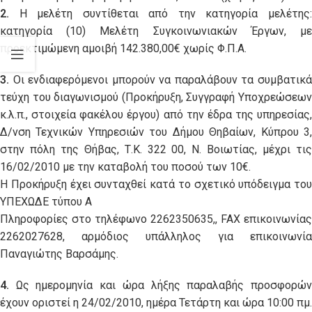
2.
Η μελέτη συντίθεται από την κατηγορία μελέτης:
κατηγορία (10) Μελέτη Συγκοινωνιακών Έργων, με
προεκτιμώμενη αμοιβή 142.380,00€ χωρίς Φ.Π.Α.
3.
Οι ενδιαφερόμενοι μπορούν να παραλάβουν τα συμβατικ
τεύχη του διαγωνισμού (Προκήρυξη, Συγγραφή Υποχρεώσεων
κ.λ.π., στοιχεία φακέλου έργου) από την έδρα της υπηρεσίας,
Δ/νση Τεχνικών Υπηρεσιών του Δήμου Θηβαίων, Κύπρου 3,
στην πόλη της Θήβας, Τ.Κ. 322 00, Ν. Βοιωτίας, μέχρι τις
16/02/2010 με την καταβολή του ποσού των 10€.
Η Προκήρυξη έχει συνταχθεί κατά το σχετικό υπόδειγμα του
ΥΠΕΧΩΔΕ τύπου Α
Πληροφορίες στο τηλέφωνο 2262350635,, FAX επικοινωνίας
2262027628, αρμόδιος υπάλληλος για επικοινωνία
Παναγιώτης Βαρσάμης.
4.
Ως ημερομηνία και ώρα λήξης παραλαβής προσφορώ
έχουν οριστεί η 24/02/2010, ημέρα Τετάρτη και ώρα 10:00 πμ.